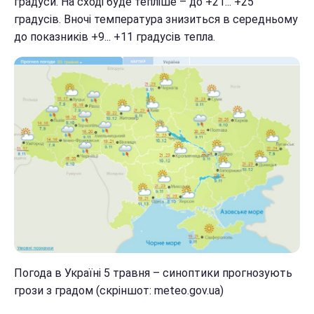
градуси. На сході буде тепліше – до +21... +25
градусів. Вночі температура знизиться в середньому
до показників +9... +11 градусів тепла.
Погода в Україні 5 травня – синоптики прогнозують
грози з градом (скріншот: meteo.gov.ua)