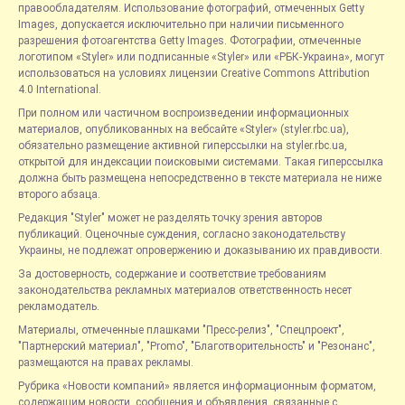
правообладателям. Использование фотографий, отмеченных Getty
Images, допускается исключительно при наличии письменного
разрешения фотоагентства Getty Images. Фотографии, отмеченные
логотипом «Styler» или подписанные «Styler» или «РБК-Украина», могут
использоваться на условиях лицензии Creative Commons Attribution
4.0 International.
При полном или частичном воспроизведении информационных
материалов, опубликованных на вебсайте «Styler» (styler.rbc.ua),
обязательно размещение активной гиперссылки на styler.rbc.ua,
открытой для индексации поисковыми системами. Такая гиперссылка
должна быть размещена непосредственно в тексте материала не ниже
второго абзаца.
Редакция "Styler" может не разделять точку зрения авторов
публикаций. Оценочные суждения, согласно законодательству
Украины, не подлежат опровержению и доказыванию их правдивости.
За достоверность, содержание и соответствие требованиям
законодательства рекламных материалов ответственность несет
рекламодатель.
Материалы, отмеченные плашками "Пресс-релиз", "Спецпроект",
"Партнерский материал", "Promo", "Благотворительность" и "Резонанс",
размещаются на правах рекламы.
Рубрика «Новости компаний» является информационным форматом,
содержащим новости, сообщения и объявления, связанные с