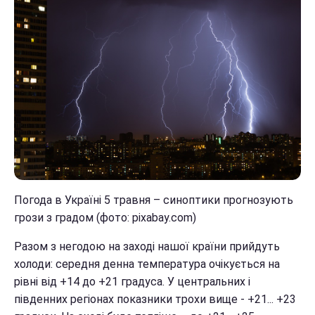
Погода в Україні 5 травня – синоптики прогнозують
грози з градом (фото: pixabay.com)
Разом з негодою на заході нашої країни прийдуть
холоди: середня денна температура очікується на
рівні від +14 до +21 градуса. У центральних і
південних регіонах показники трохи вище - +21... +23