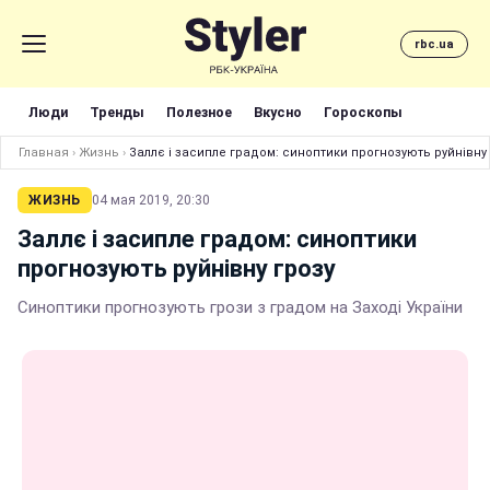
rbc.ua
Люди
Тренды
Полезное
Вкусно
Гороскопы
Главная
›
Жизнь
›
Заллє і засипле градом: синоптики прогнозують руйнівну 
ЖИЗНЬ
04 мая 2019, 20:30
Заллє і засипле градом: синоптики
прогнозують руйнівну грозу
Синоптики прогнозують грози з градом на Заході України