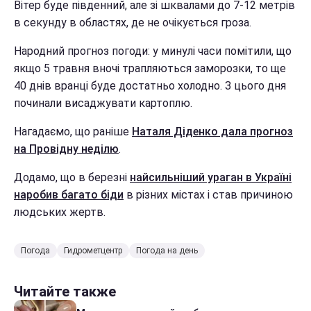
Вітер буде південний, але зі шквалами до 7-12 метрів
в секунду в областях, де не очікується гроза.
Народний прогноз погоди: у минулі часи помітили, що
якщо 5 травня вночі трапляються заморозки, то ще
40 днів вранці буде достатньо холодно. З цього дня
починали висаджувати картоплю.
Нагадаємо, що раніше
Наталя Діденко дала прогноз
на Провідну неділю
.
Додамо, що в березні
найсильніший ураган в Україні
наробив багато біди
в різних містах і став причиною
людських жертв.
Погода
Гидрометцентр
Погода на день
Читайте также