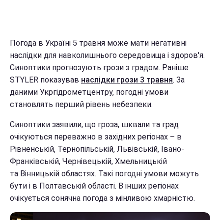
Погода в Україні 5 травня може мати негативні
наслідки для навколишнього середовища і здоров'я.
Синоптики прогнозують грози з градом. Раніше
STYLER показував
наслідки грози 3 травня
. За
даними Укргідрометцентру, погодні умови
становлять перший рівень небезпеки.
Синоптики заявили, що гроза, шквали та град
очікуються переважно в західних регіонах – в
Рівненській, Тернопільській, Львівській, Івано-
Франківській, Чернівецькій, Хмельницькій
та Вінницькій областях. Такі погодні умови можуть
бути і в Полтавській області. В інших регіонах
очікується сонячна погода з мінливою хмарністю.