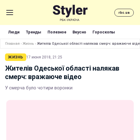
rbc.ua
Люди
Тренды
Полезное
Вкусно
Гороскопы
Главная
›
Жизнь
›
Жителів Одеської області налякав смерч: вражаюче від
ЖИЗНЬ
17 июня 2018, 21:25
Жителів Одеської області налякав
смерч: вражаюче відео
У смерча було чотири воронки