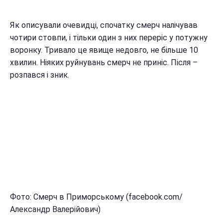
Як описували очевидці, спочатку смерч налічував
чотири стовпи, і тільки один з них переріс у потужну
воронку. Тривало це явище недовго, не більше 10
хвилин. Ніяких руйнувань смерч не приніс. Після –
розпався і зник.
Фото: Смерч в Приморському (facebook.com/
Александр Валерійович)