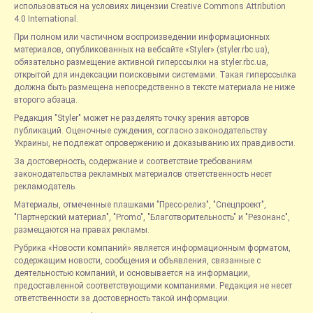
использоваться на условиях лицензии Creative Commons Attribution
4.0 International.
При полном или частичном воспроизведении информационных
материалов, опубликованных на вебсайте «Styler» (styler.rbc.ua),
обязательно размещение активной гиперссылки на styler.rbc.ua,
открытой для индексации поисковыми системами. Такая гиперссылка
должна быть размещена непосредственно в тексте материала не ниже
второго абзаца.
Редакция "Styler" может не разделять точку зрения авторов
публикаций. Оценочные суждения, согласно законодательству
Украины, не подлежат опровержению и доказыванию их правдивости.
За достоверность, содержание и соответствие требованиям
законодательства рекламных материалов ответственность несет
рекламодатель.
Материалы, отмеченные плашками "Пресс-релиз", "Спецпроект",
"Партнерский материал", "Promo", "Благотворительность" и "Резонанс",
размещаются на правах рекламы.
Рубрика «Новости компаний» является информационным форматом,
содержащим новости, сообщения и объявления, связанные с
деятельностью компаний, и основывается на информации,
предоставленной соответствующими компаниями. Редакция не несет
ответственности за достоверность такой информации.