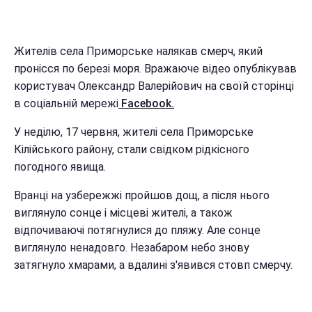
Жителів села Приморське налякав смерч, який
пронісся по березі моря. Вражаюче відео опублікував
користувач Олександр Валерійович на своїй сторінці
в соціальній мережі
Facebook.
У неділю, 17 червня, жителі села Приморське
Кілійського району, стали свідком рідкісного
погодного явища.
Вранці на узбережжі пройшов дощ, а після нього
виглянуло сонце і місцеві жителі, а також
відпочиваючі потягнулися до пляжу. Але сонце
виглянуло ненадовго. Незабаром небо знову
затягнуло хмарами, а вдалині з'явився стовп смерчу.