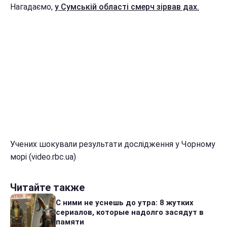
Нагадаємо,
у Сумській області смерч зірвав дах.
Учених шокували результати дослідження у Чорному
морі (video.rbc.ua)
Читайте также
С ними не уснешь до утра: 8 жутких
сериалов, которые надолго засядут в
памяти