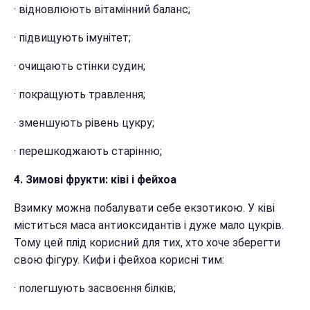
· відновлюють вітамінний баланс;
· підвищують імунітет;
· очищають стінки судин;
· покращують травлення;
· зменшують рівень цукру;
· перешкоджають старінню;
4. Зимові фрукти: ківі і фейхоа
Взимку можна побалувати себе екзотикою. У ківі
міститься маса антиоксидантів і дуже мало цукрів.
Тому цей плід корисний для тих, хто хоче зберегти
свою фігуру. Кифи і фейхоа корисні тим:
· полегшують засвоєння білків;