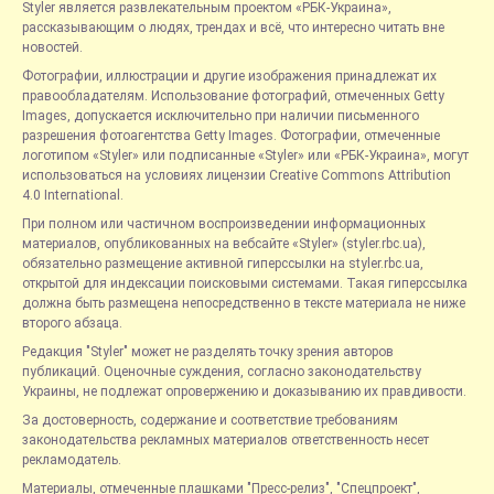
Styler является развлекательным проектом «РБК-Украина»,
рассказывающим о людях, трендах и всё, что интересно читать вне
новостей.
Фотографии, иллюстрации и другие изображения принадлежат их
правообладателям. Использование фотографий, отмеченных Getty
Images, допускается исключительно при наличии письменного
разрешения фотоагентства Getty Images. Фотографии, отмеченные
логотипом «Styler» или подписанные «Styler» или «РБК-Украина», могут
использоваться на условиях лицензии Creative Commons Attribution
4.0 International.
При полном или частичном воспроизведении информационных
материалов, опубликованных на вебсайте «Styler» (styler.rbc.ua),
обязательно размещение активной гиперссылки на styler.rbc.ua,
открытой для индексации поисковыми системами. Такая гиперссылка
должна быть размещена непосредственно в тексте материала не ниже
второго абзаца.
Редакция "Styler" может не разделять точку зрения авторов
публикаций. Оценочные суждения, согласно законодательству
Украины, не подлежат опровержению и доказыванию их правдивости.
За достоверность, содержание и соответствие требованиям
законодательства рекламных материалов ответственность несет
рекламодатель.
Материалы, отмеченные плашками "Пресс-релиз", "Спецпроект",