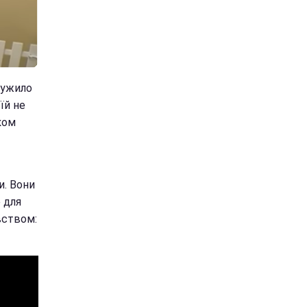
лужило
їй не
іком
и. Вони
 для
авством: