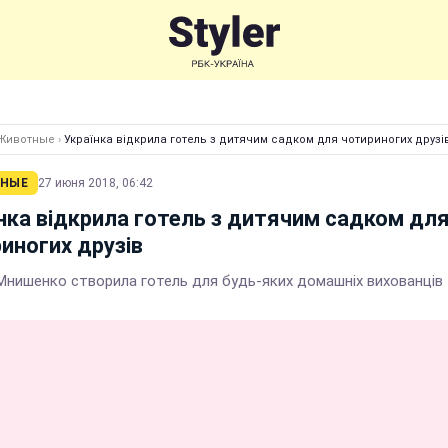
Животные
›
Українка відкрила готель з дитячим садком для чотириногих друзі
НЫЕ
27 июня 2018, 06:42
нка відкрила готель з дитячим садком дл
иногих друзів
 Мнишенко створила готель для будь-яких домашніх вихованців