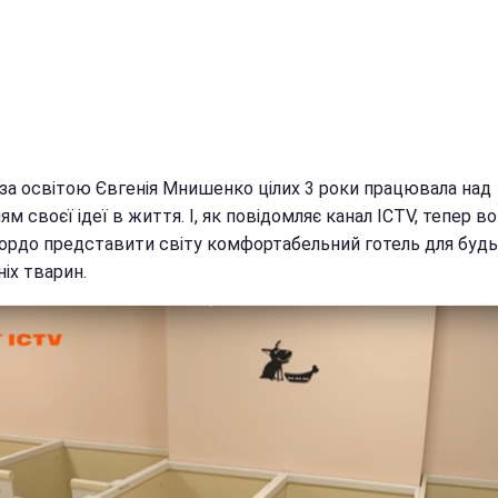
за освітою Євгенія Мнишенко цілих 3 роки працювала над
ям своєї ідеї в життя. І, як повідомляє канал ICTV, тепер в
ордо представити світу комфортабельний готель для будь
іх тварин.