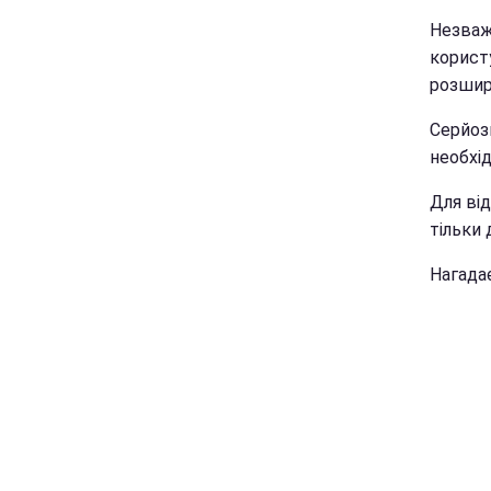
Незваж
корист
розшир
Серйоз
необхі
Для від
тільки 
Нагада