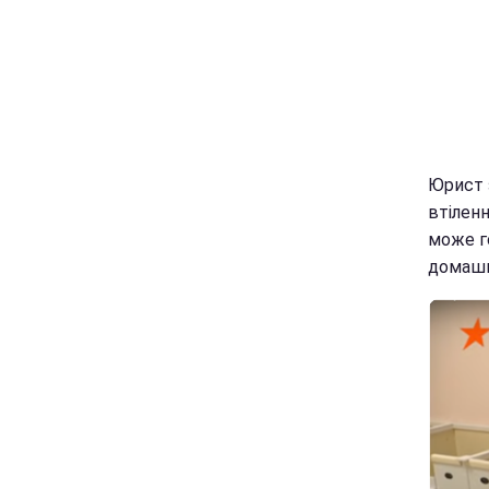
Юрист 
втіленн
може г
домашн