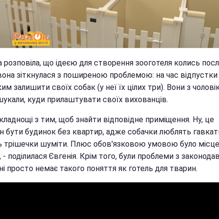
а розповіла, що ідеєю для створення зооготеля колись пос
вона зіткнулася з поширеною проблемою: на час відпустки 
ким залишити своїх собак (у неї їх цілих три). Вони з чолов
шукали, куди прилаштувати своїх вихованців.
кладнощі з тим, щоб знайти відповідне приміщення. Ну, це
н бути будинок без квартир, адже собачки люблять гавкат
 трішечки шуміти. Плюс обов'язковою умовою було місце
, - поділилася Євгенія. Крім того, були проблеми з законод
ні просто немає такого поняття як готель для тварин.