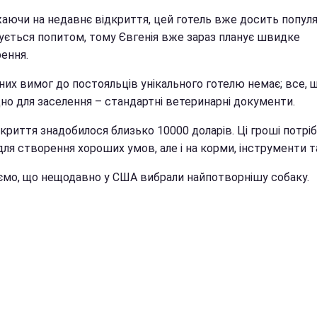
аючи на недавнє відкриття, цей готель вже досить популя
ується попитом, тому Євгенія вже зараз планує швидке
ення.
них вимог до постояльців унікального готелю немає; все, 
дно для заселення – стандартні ветеринарні документи.
криття знадобилося близько 10000 доларів. Ці гроші потріб
для створення хороших умов, але і на корми, інструменти т
ємо, що нещодавно у США вибрали найпотворнішу собаку.