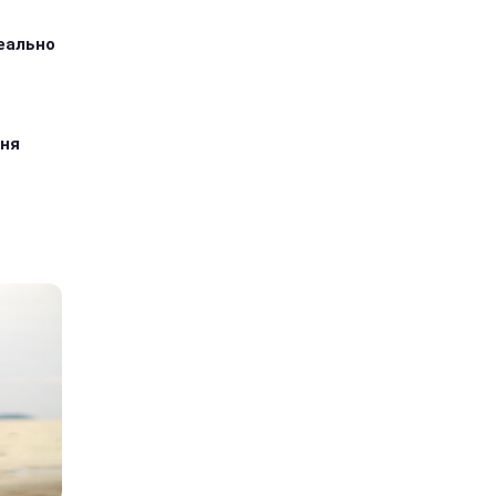
деально
дня