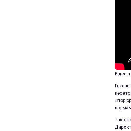
Відео: 
Готель 
перетр
інтер'є
нормам
Також н
Директ