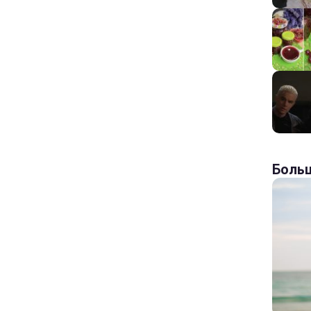
Больш