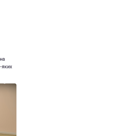
она
-яких