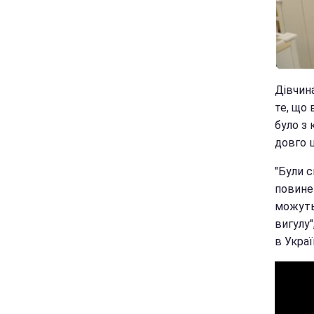
Дівчин
те, що 
було з 
довго 
"Були с
повине
можуть
вигулу"
в Украї