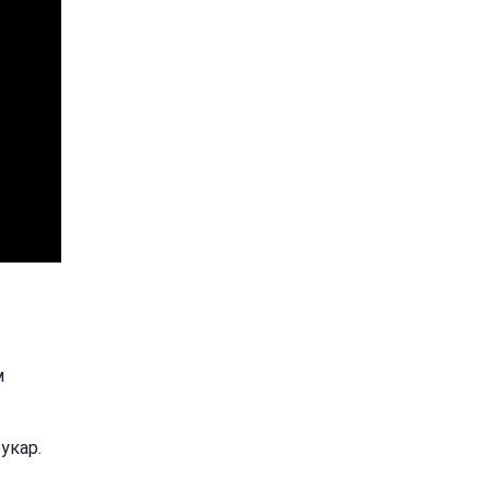
м
укар.