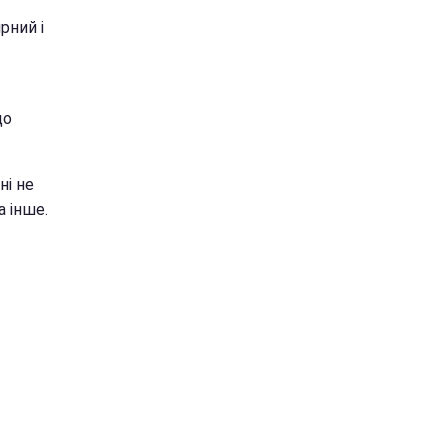
рний і
що
ні не
а інше.