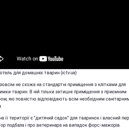
готель для домашніх тварин (ictv.ua)
зовсім не схожа на стандартні приміщення з клітками для
имки тварин. В ній тільки затишні приміщення з приємним
ром, які повністю відповідають всім необхідним санітарни
.
а її території є "дитячий садок" для тваринок і власний пер
ор подбала і про ветеринара на випадок форс-мажорів.