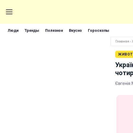
Люди
Тренды
Полезное
Вкусно
Гороскопы
Главная
›
ЖИВОТ
Украї
чотир
Євгенія