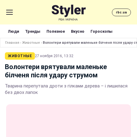
rbc.ua
Люди
Тренды
Полезное
Вкусно
Гороскопы
Главная
›
Животные
›
Волонтери врятували маленьке білченя після удару с
ЖИВОТНЫЕ
27 ноября 2016, 13:32
Волонтери врятували маленьке
білченя після удару струмом
Тварина перепутала дроти з гілками дерева – і лишилася
без двох лапок