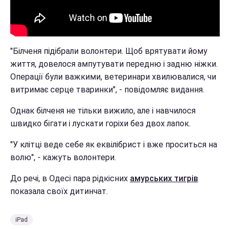
"Білченя підібрали волонтери. Щоб врятувати йому
життя, довелося ампутувати передню і задню ніжки.
Операції були важкими, ветеринари хвилювалися, чи
витримає серце тваринки", - повідомляє видання.
Однак білченя не тільки вижило, але і навчилося
швидко бігати і лускати горіхи без двох лапок.
"У клітці веде себе як еквілібрист і вже проситься на
волю", - кажуть волонтери.
До речі, в Одесі пара рідкісних
амурських тигрів
показала своїх дитинчат.
iPad