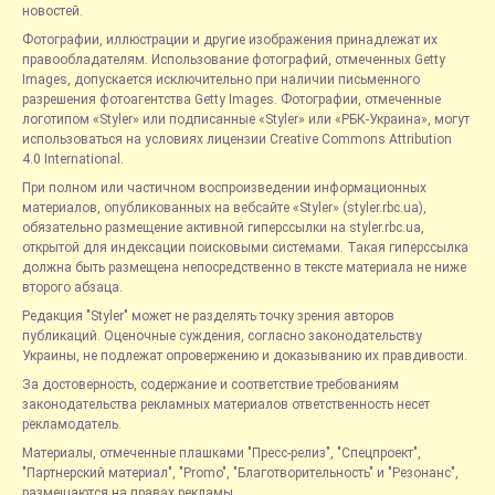
новостей.
Фотографии, иллюстрации и другие изображения принадлежат их
правообладателям. Использование фотографий, отмеченных Getty
Images, допускается исключительно при наличии письменного
разрешения фотоагентства Getty Images. Фотографии, отмеченные
логотипом «Styler» или подписанные «Styler» или «РБК-Украина», могут
использоваться на условиях лицензии Creative Commons Attribution
4.0 International.
При полном или частичном воспроизведении информационных
материалов, опубликованных на вебсайте «Styler» (styler.rbc.ua),
обязательно размещение активной гиперссылки на styler.rbc.ua,
открытой для индексации поисковыми системами. Такая гиперссылка
должна быть размещена непосредственно в тексте материала не ниже
второго абзаца.
Редакция "Styler" может не разделять точку зрения авторов
публикаций. Оценочные суждения, согласно законодательству
Украины, не подлежат опровержению и доказыванию их правдивости.
За достоверность, содержание и соответствие требованиям
законодательства рекламных материалов ответственность несет
рекламодатель.
Материалы, отмеченные плашками "Пресс-релиз", "Спецпроект",
"Партнерский материал", "Promo", "Благотворительность" и "Резонанс",
размещаются на правах рекламы.