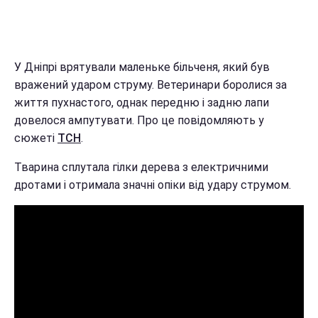
У Дніпрі врятували маленьке більченя, який був
вражений ударом струму. Ветеринари боролися за
життя пухнастого, однак передню і задню лапи
довелося ампутувати. Про це повідомляють у
сюжеті
ТСН
.
Тварина сплутала гілки дерева з електричними
дротами і отримала значні опіки від удару струмом.