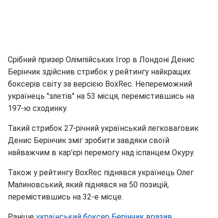
Срібний призер Олімпійських Ігор в Лондоні Денис
Берінчик здійснив стрибок у рейтингу найкращих
боксерів світу за версією BoxRec. Непереможний
українець "злетів" на 53 місця, перемістившись на
197-ю сходинку.
Такий стрибок 27-річний український легковаговик
Денис Берінчик зміг зробити завдяки своїй
найважчим в кар'єрі перемогу над іспанцем Окуру.
Також у рейтингу BoxRec піднявся українець Олег
Малиновський, який піднявся на 50 позицій,
перемістившись на 32-е місце.
Раніше
український боксер Берінчик вразив