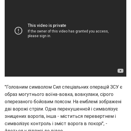
"Головним символом Сил спеціальних операцій ЗСУ є
образ могутнього воїна-вовка, вовкулаки, сірого
оперезаного бойовим поясом. На емблемі зображені
дві ворожі стріли. Одна перекушенной і символізує
знищених ворогів, інша - міститься перевертнем і
символізує контроль і зміст ворога в покорі", -
йдеться у підписі до відео.