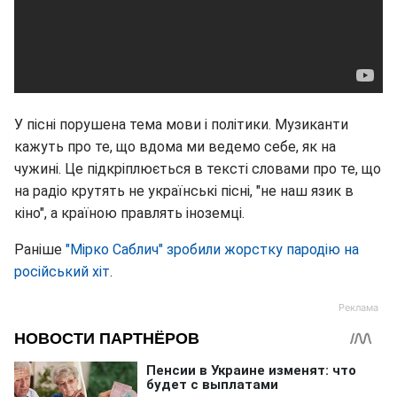
У пісні порушена тема мови і політики. Музиканти
кажуть про те, що вдома ми ведемо себе, як на
чужині. Це підкріплюється в тексті словами про те, що
на радіо крутять не українські пісні, "не наш язик в
кіно", а країною правлять іноземці.
Раніше
"Мірко Саблич" зробили жорстку пародію на
російський хіт
.