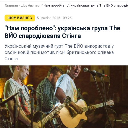
Главная
›
Шоу бизнес
›
"Нам пороблено": українська група The ВЙО спароді
ШОУ БИЗНЕС
15 ноября 2016 · 09:26
"Нам пороблено": українська група The
ВЙО спародіювала Стінга
Український музичний гурт The ВЙО використав у
своїй новій пісні мотив пісні британського співака
Стінга