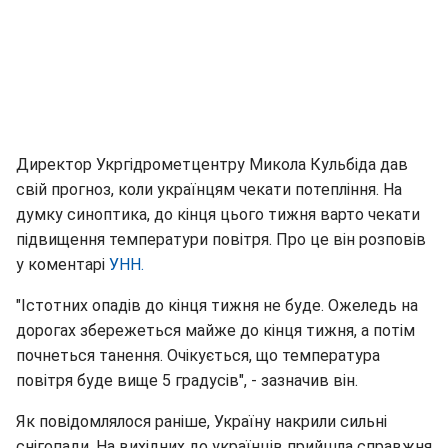
Директор Укргідрометцентру Микола Кульбіда дав
свій прогноз, коли українцям чекати потепління. На
думку синоптика, до кінця цього тижня варто чекати
підвищення температури повітря. Про це він розповів
у коментарі
УНН.
"Істотних опадів до кінця тижня не буде. Ожеледь на
дорогах збережеться майже до кінця тижня, а потім
почнеться танення. Очікується, що температура
повітря буде вище 5 градусів", - зазначив він.
Як повідомлялося раніше, Україну накрили сильні
снігопади. На вихідних до українців прийшла справжня