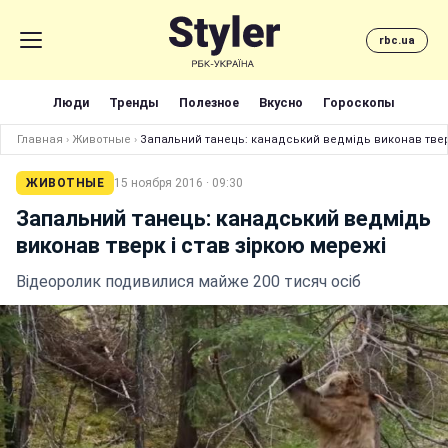
rbc.ua
Люди
Тренды
Полезное
Вкусно
Гороскопы
Главная
›
Животные
›
Запальний танець: канадський ведмідь виконав твер
ЖИВОТНЫЕ
15 ноября 2016 · 09:30
Запальний танець: канадський ведмідь
виконав тверк і став зіркою мережі
Відеоролик подивилися майже 200 тисяч осіб