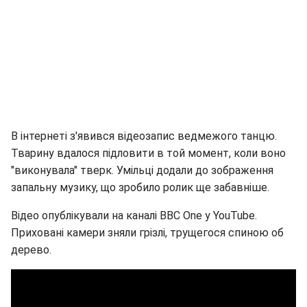
В інтернеті з'явився відеозапис ведмежого танцю.
Тварину вдалося підловити в той момент, коли воно
"виконувала" тверк. Умільці додали до зображення
запальну музику, що зробило ролик ще забавніше.
Відео опублікували на каналі BBC One у YouTube.
Приховані камери зняли грізлі, трущегося спиною об
дерево.