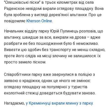
"Олешківські піски" в трьох кілометрах від села
Раденское невідомі вкрали оглядову площадку. Вона
була зроблена у вигляді дерев'яної альтанки. Про це
повідомляє
Kherson Online.
Начальник відділу парку Юрій Пулинець розповів, що
альтанку, швидше за все, викрали на дрова – адже
розібрати ee без пошкодження було б неможливо.
Вивезти цю здобич без транспорту не менш складно,
проте його слідів на місці злочину не залишилося: їх
просто замело піском.
Співробітники парку вже звернулися в поліцію з
заявою o крадіжки, однак це нічого не змінює:
оглядову площадку на популярної у туристів
екологічній стежці доведеться будувати заново.
Нагадаємо,
у Кременчуці вкрали ялинку з парку.