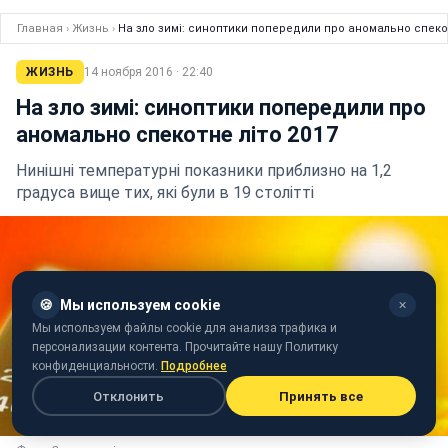
Главная
›
Жизнь
›
На зло зимі: синоптики попередили про аномально спекот
ЖИЗНЬ
14 ноября 2016 · 22:40
На зло зимі: синоптики попередили про
аномально спекотне літо 2017
Нинішні температурні показники приблизно на 1,2
градуса вище тих, які були в 19 столітті
🍪
Мы используем cookie
✕
Мы используем файлы cookie для анализа трафика и
персонализации контента. Прочитайте нашу Политику
конфиденциальности.
Подробнее
Отклонить
Принять все