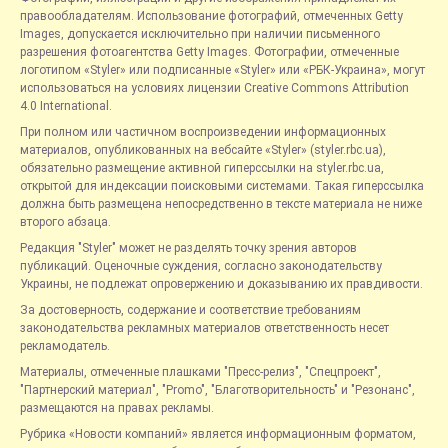
правообладателям. Использование фотографий, отмеченных Getty
Images, допускается исключительно при наличии письменного
разрешения фотоагентства Getty Images. Фотографии, отмеченные
логотипом «Styler» или подписанные «Styler» или «РБК-Украина», могут
использоваться на условиях лицензии Creative Commons Attribution
4.0 International.
При полном или частичном воспроизведении информационных
материалов, опубликованных на вебсайте «Styler» (styler.rbc.ua),
обязательно размещение активной гиперссылки на styler.rbc.ua,
открытой для индексации поисковыми системами. Такая гиперссылка
должна быть размещена непосредственно в тексте материала не ниже
второго абзаца.
Редакция "Styler" может не разделять точку зрения авторов
публикаций. Оценочные суждения, согласно законодательству
Украины, не подлежат опровержению и доказыванию их правдивости.
За достоверность, содержание и соответствие требованиям
законодательства рекламных материалов ответственность несет
рекламодатель.
Материалы, отмеченные плашками "Пресс-релиз", "Спецпроект",
"Партнерский материал", "Promo", "Благотворительность" и "Резонанс",
размещаются на правах рекламы.
Рубрика «Новости компаний» является информационным форматом,