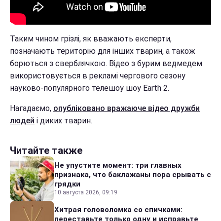
Таким чином грізлі, як вважають експерти,
позначають територію для інших тварин, а також
борються з сверблячкою. Відео з бурим ведмедем
використовується в рекламі чергового сезону
науково-популярного телешоу шоу Earth 2.
Нагадаємо,
опубліковано вражаюче відео дружби
людей
і диких тварин.
Читайте также
Не упустите момент: три главных
признака, что баклажаны пора срывать с
грядки
10 августа 2026, 09:19
Хитрая головоломка со спичками:
переставьте только одну и исправьте