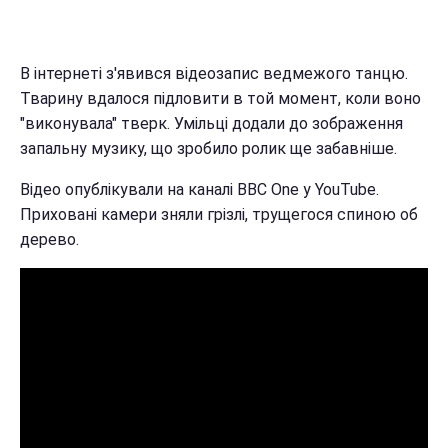
В інтернеті з'явився відеозапис ведмежого танцю.
Тварину вдалося підловити в той момент, коли воно
"виконувала" тверк. Умільці додали до зображення
запальну музику, що зробило ролик ще забавніше.
Відео опублікували на каналі BBC One у YouTube.
Приховані камери зняли грізлі, трущегося спиною об
дерево.