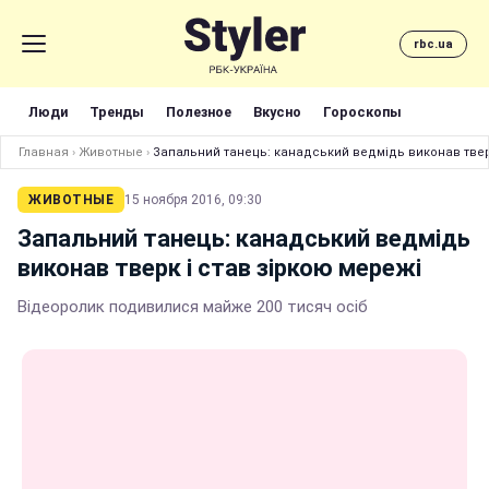
rbc.ua
Люди
Тренды
Полезное
Вкусно
Гороскопы
Главная
›
Животные
›
Запальний танець: канадський ведмідь виконав твер
ЖИВОТНЫЕ
15 ноября 2016, 09:30
Запальний танець: канадський ведмідь
виконав тверк і став зіркою мережі
Відеоролик подивилися майже 200 тисяч осіб