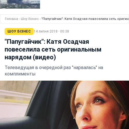
Головна
›
Шоу бізнес
›
"Папугайчик": Катя Осадчая повеселила сеть ориги
ШОУ БІЗНЕС
14 липня 2018 · 00:38
"Папугайчик": Катя Осадчая
повеселила сеть оригинальным
нарядом (видео)
Телеведущая в очередной раз "нарвалась" на
комплименты