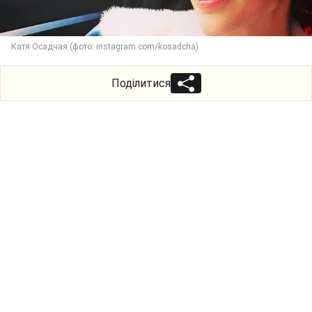
Катя Осадчая (фото: instagram.com/kosadcha)
Поділитися