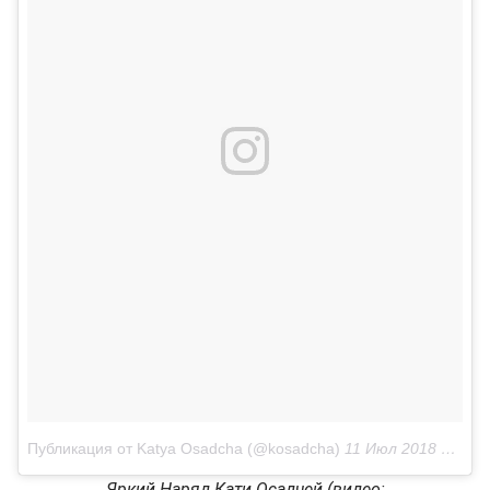
Публикация от Katya Osadcha (@kosadcha)
11 Июл 2018 в 1:23 PDT
Яркий Наряд Кати Осадчей (видео: