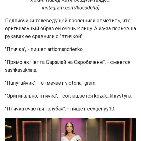
instagram.com/kosadcha)
Подписчики телеведущей поспешили отметить, что
оригинальный образ ей очень к лицу. А из-за перьев на
рукавах ее сравнили с "птичкой".
"Птичка", - пишет artiomandrienko.
"Прямо як Нетта Барзілай на Євробаченні", - смеется
sashkasukhina.
"Папугайчик", - отмечает victoria_gram.
"Оригинально, птичка", - соглашается kozak_khrystyna.
"Птичка счастья голубая", - пишет eevgenyy10.