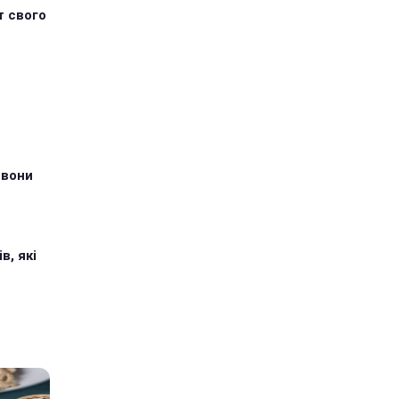
т свого
 вони
в, які