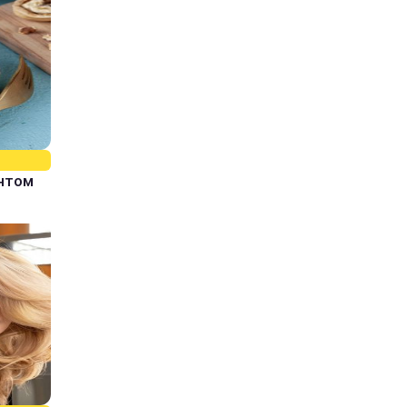
єнтом