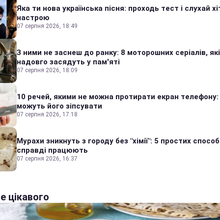
Яка ти нова українська пісня: проходь тест і слухай хі
настрою
07 серпня 2026, 18:49
З ними не заснеш до ранку: 8 моторошних серіалів, які
надовго засядуть у пам'яті
07 серпня 2026, 18:09
10 речей, якими не можна протирати екран телефону:
можуть його зіпсувати
07 серпня 2026, 17:18
Мурахи зникнуть з городу без "хімії": 5 простих способі
справді працюють
07 серпня 2026, 16:37
е цікавого