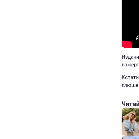
Издание
пожерт
Кстати
плюше
Чита