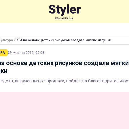
Культура
›
IKEA на основе детских рисунков создала мягкие игрушки
УРА
29 жовтня 2015, 09:08
на основе детских рисунков создала мягки
шки
редств, вырученных от продажи, пойдет на благотворительнос