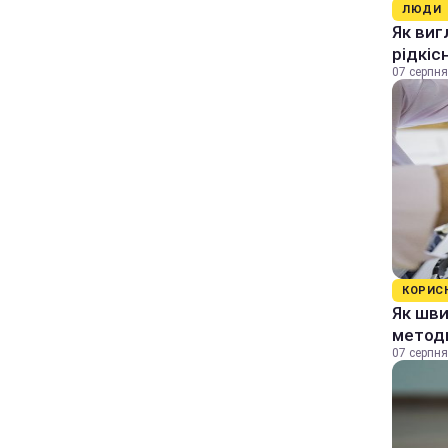
ЛЮДИ
Як виг
рідкіс
07 серпня
КОРИС
Як шви
методи
07 серпня