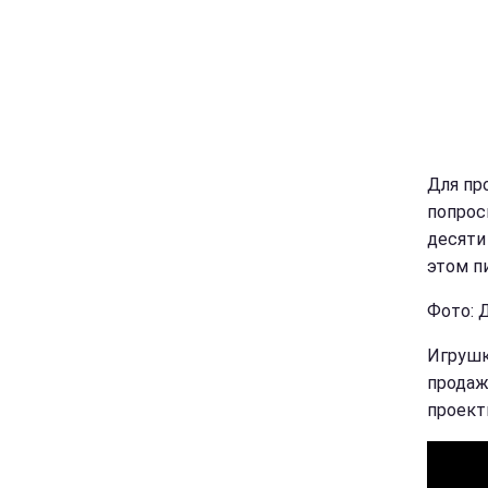
Для пр
попрос
десяти
этом п
Фото: 
Игрушк
продаж
проекты