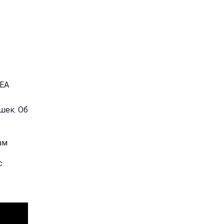
KEA
шек. Об
ам
с