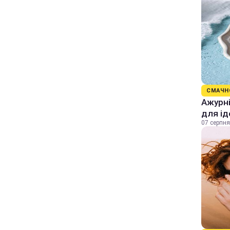
СМАЧН
Ажурні
для ід
07 серпня