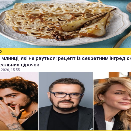
О
 млинці, які не рвуться: рецепт із секретним інгреді
еальних дірочок
 2026, 15:55