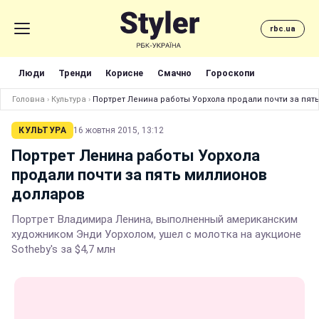
rbc.ua
Люди
Тренди
Корисне
Смачно
Гороскопи
Головна
›
Культура
›
Портрет Ленина работы Уорхола продали почти за пят
КУЛЬТУРА
16 жовтня 2015, 13:12
Портрет Ленина работы Уорхола
продали почти за пять миллионов
долларов
Портрет Владимира Ленина, выполненный американским
художником Энди Уорхолом, ушел с молотка на аукционе
Sotheby's за $4,7 млн