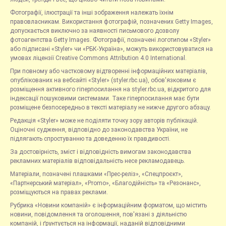
Фотографії, ілюстрації та інші зображення належать їхнім
правовласникам. Використання фотографій, позначених Getty Images,
допускається виключно за наявності письмового дозволу
фотоагентства Getty Images. Фотографії, позначені логотипом «Styler»
або підписані «Styler» чи «РБК-Україна», можуть використовуватися на
умовах ліцензії Creative Commons Attribution 4.0 International.
При повному або частковому відтворенні інформаційних матеріалів,
опублікованих на вебсайті «Styler» (styler.rbc.ua), обов'язковим є
розміщення активного гіперпосилання на styler.rbc.ua, відкритого для
індексації пошуковими системами. Таке гіперпосилання має бути
розміщене безпосередньо в тексті матеріалу не нижче другого абзацу.
Редакція «Styler» може не поділяти точку зору авторів публікацій.
Оціночні судження, відповідно до законодавства України, не
підлягають спростуванню та доведенню їх правдивості.
За достовірність, зміст і відповідність вимогам законодавства
рекламних матеріалів відповідальність несе рекламодавець.
Матеріали, позначені плашками «Прес-реліз», «Спецпроєкт»,
«Партнерський матеріал», «Promo», «Благодійність» та «Резонанс»,
розміщуються на правах реклами.
Рубрика «Новини компаній» є інформаційним форматом, що містить
новини, повідомлення та оголошення, пов'язані з діяльністю
компаній, і ґрунтується на інформації, наданій відповідними