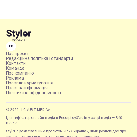
FB
Про проєкт
Редакційна політика і стандарти
Контакти
Команда
Про компанію
Реклама
Правила користування
Правова інформація
Політика конфіденційності
© 2026 LLC «UBT MEDIA»
Ідентифікатор онлайн-медіа в Реєстрі суб’єктів у сфері медіа — R40-
05347
Styler є розважальним проєктом «РБК-Україна», який розповідає про
людей, тренди і все, що цікаво читати поза новинами.