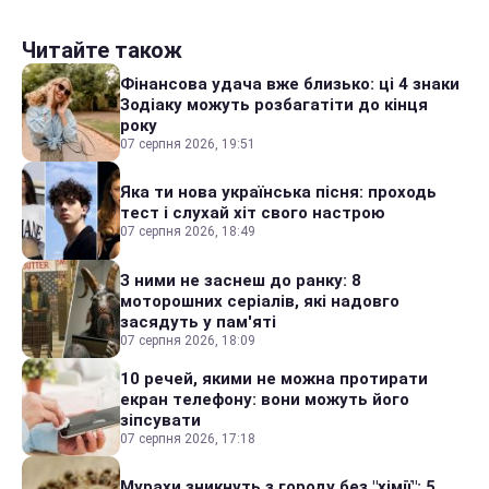
Читайте також
Фінансова удача вже близько: ці 4 знаки
Зодіаку можуть розбагатіти до кінця
року
07 серпня 2026, 19:51
Яка ти нова українська пісня: проходь
тест і слухай хіт свого настрою
07 серпня 2026, 18:49
З ними не заснеш до ранку: 8
моторошних серіалів, які надовго
засядуть у пам'яті
07 серпня 2026, 18:09
10 речей, якими не можна протирати
екран телефону: вони можуть його
зіпсувати
07 серпня 2026, 17:18
Мурахи зникнуть з городу без "хімії": 5