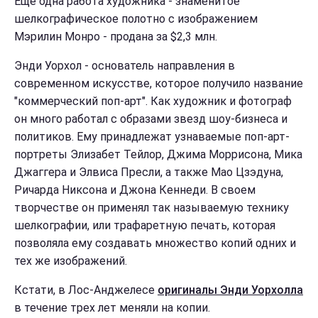
Еще одна работа художника - знаменитое
шелкографическое полотно с изображением
Мэрилин Монро - продана за $2,3 млн.
Энди Уорхол - основатель направления в
современном искусстве, которое получило название
"коммерческий поп-арт". Как художник и фотограф
он много работал с образами звезд шоу-бизнеса и
политиков. Ему принадлежат узнаваемые поп-арт-
портреты Элизабет Тейлор, Джима Моррисона, Мика
Джаггера и Элвиса Пресли, а также Мао Цзэдуна,
Ричарда Никсона и Джона Кеннеди. В своем
творчестве он применял так называемую технику
шелкографии, или трафаретную печать, которая
позволяла ему создавать множество копий одних и
тех же изображений.
Кстати, в Лос-Анджелесе
оригиналы Энди Уорхолла
в течение трех лет меняли на копии.