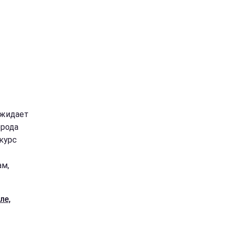
ожидает
орода
курс
ам,
ле,