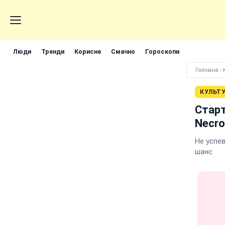
Люди
Тренди
Корисне
Смачно
Гороскопи
Головна
›
КУЛЬТ
Старт
Necr
Не успе
шанс