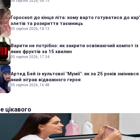
06 серпня 2026, 06:15
Гороскоп до кінця літа: кому варто готуватися до кар
злетів та розкриття таємниць
05 серпня 2026, 18:13
Варити не потрібно: як закрити освіжаючий компот із
яких фруктів за 15 хвилин
05 серпня 2026, 17:34
Артед Бей із культової "Мумії": як за 25 років змінився
який зіграв відважного героя
05 серпня 2026, 16:48
е цікавого