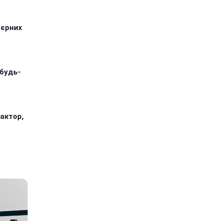
'єрних
 будь-
 актор,