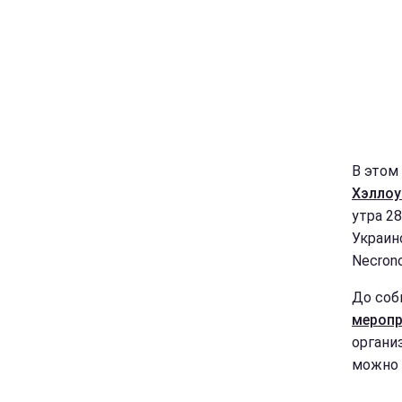
В этом
Хэллоу
утра 28
Украин
Necron
До соб
меропр
органи
можно 