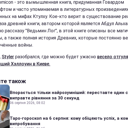
omicon - это вымышленная книга, придуманная Говардом
фтом и часто упоминаемая в литературных произведениях
нных на мифах Ктулху. Кое-кто верит в существование ре
аза древней книги, автором которой является Абдул Альха
но рассказу "Ведьмин Лог", в этой книге описаны все маг
ы, а также полная история Древних, которые постоянно в
чённые войны.
,
Styler
разобрался, где можно будет ужасно
весело отгул
ший Хэллоуин в Киеве.
йте також
Впорається тільки найрозумніший: переставте один сі
виправте рівняння за 30 секунд
06 серпня 2026, 08:02
Таро-гороскоп на 6 серпня: кому обіцяють успіх, а ком
випробування