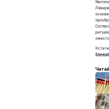
Necron
Лавкра
основа
прообр
Соглас
ритуал
ожесто
Кстати
ближай
Чита