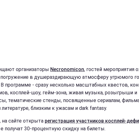
ещают организаторы
Necronomicon
, гостей мероприятия 
 погружение в душераздирающую атмосферу угрюмого г
 В программе - сразу несколько масштабных квестов, кон
ов, косплей-шоу, гейм-зона, живая музыка, розыгрыши и
сы, тематические стенды, посвященные сериалам, фильм
 литературе, близким к ужасам и dark fantasy.
, на сайте открыта
регистрация участников косплей-дефи
е получат 30-процентную скидку на билеты.