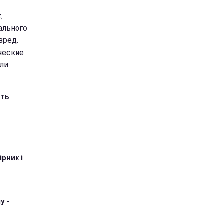
,
ального
зред.
ические
ели
ять
рник і
у -