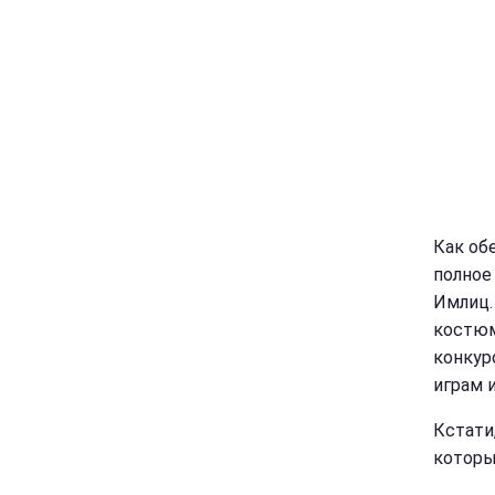
Как об
полное
Имлиц.
костюм
конкур
играм и
Кстати
которы