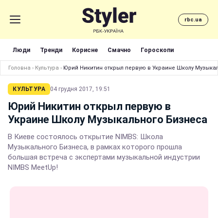
rbc.ua
Люди
Тренди
Корисне
Смачно
Гороскопи
Головна
›
Культура
›
Юрий Никитин открыл первую в Украине Школу Музыка
КУЛЬТУРА
04 грудня 2017, 19:51
Юрий Никитин открыл первую в
Украине Школу Музыкального Бизнеса
В Киеве состоялось открытие NIMBS: Школа
Музыкального Бизнеса, в рамках которого прошла
большая встреча с экспертами музыкальной индустрии
NIMBS MeetUp!