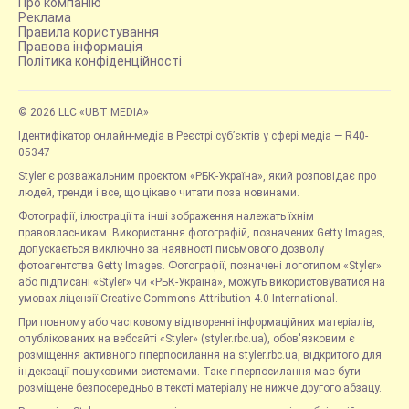
Про компанію
Реклама
Правила користування
Правова інформація
Політика конфіденційності
© 2026 LLC «UBT MEDIA»
Ідентифікатор онлайн-медіа в Реєстрі суб’єктів у сфері медіа — R40-
05347
Styler є розважальним проєктом «РБК-Україна», який розповідає про
людей, тренди і все, що цікаво читати поза новинами.
Фотографії, ілюстрації та інші зображення належать їхнім
правовласникам. Використання фотографій, позначених Getty Images,
допускається виключно за наявності письмового дозволу
фотоагентства Getty Images. Фотографії, позначені логотипом «Styler»
або підписані «Styler» чи «РБК-Україна», можуть використовуватися на
умовах ліцензії Creative Commons Attribution 4.0 International.
При повному або частковому відтворенні інформаційних матеріалів,
опублікованих на вебсайті «Styler» (styler.rbc.ua), обов'язковим є
розміщення активного гіперпосилання на styler.rbc.ua, відкритого для
індексації пошуковими системами. Таке гіперпосилання має бути
розміщене безпосередньо в тексті матеріалу не нижче другого абзацу.