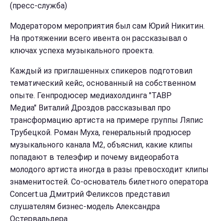
(пресс-служба)
Модератором мероприятия был сам Юрий Никитин.
На протяжении всего ивента он рассказывал о
ключах успеха музыкального проекта.
Каждый из приглашенных спикеров подготовил
тематический кейс, основанный на собственном
опыте. Генпродюсер медиахолдинга "ТАВР
Медиа" Виталий Дроздов рассказывал про
трансформацию артиста на примере группы Ляпис
Трубецкой. Роман Муха, генеральный продюсер
музыкального канала М2, объяснил, какие клипы
попадают в телеэфир и почему видеоработа
молодого артиста иногда в разы превосходит клипы
знаменитостей. Со-основатель билетного оператора
Concert.ua Дмитрий Феликсов представил
слушателям бизнес-модель Александра
Остервальдера.