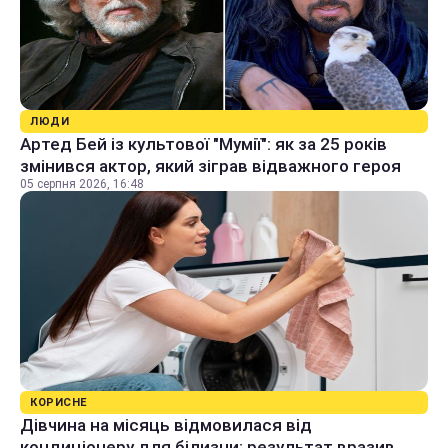
ЛЮДИ
Артед Бей із культової "Мумії": як за 25 років
змінився актор, який зіграв відважного героя
05 серпня 2026, 16:48
КОРИСНЕ
Дівчина на місяць відмовилася від
кондиціонеру для білизни: результат вразив