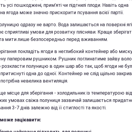
ть усі пошкоджені, прим’яті чи підгнилі плоди. Навіть одна
на ягода може значно прискорити псування всієї партії.
луницю одразу не варто. Вода залишається на поверхні ягі
 сприятливі умови для розвитку плісняви. Краще зберігати
та мити лише безпосередньо перед вживанням.
рігання покладіть ягоди в неглибокий контейнер або миску
ену паперовим рушником. Рушник поглинатиме зайву волог
 розкласти полуницю в один шар або так, щоб ягоди не бу
притиснуті одна до одної. Контейнер не слід щільно закрив
потрібна невелика вентиляція.
е місце для зберігання - холодильник із температурою від
таких умовах свіжа полуниця зазвичай залишається придат
ння 3-7 днів залежно від її стиглості та якості.
може зацікавити:
бриво найкраще підходить для полуниці