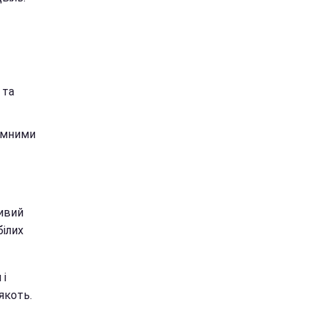
 та
темними
ивий
білих
 і
якоть.