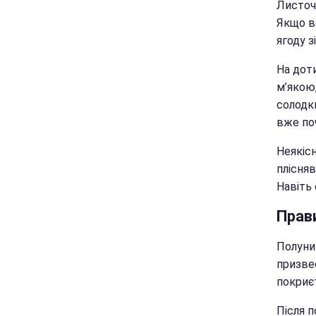
Листоч
Якщо во
ягоду з
На доти
м’якою
солодки
вже по
Неякісн
плісняв
Навіть 
Прав
Полуни
призвес
покриє
Після 