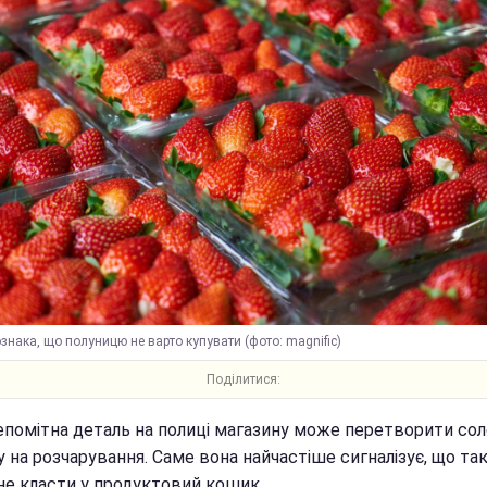
знака, що полуницю не варто купувати (фото: magnific)
Поділитися:
епомітна деталь на полиці магазину може перетворити со
 на розчарування. Саме вона найчастіше сигналізує, що так
не класти у продуктовий кошик.