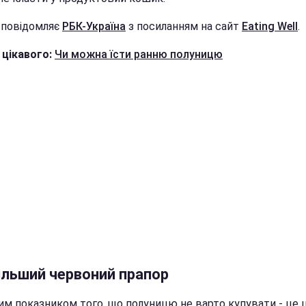
 повідомляє
РБК-Україна
з посиланням на сайт
Eating Well
.
 цікавого:
Чи можна їсти ранню полуницю
ільший червоний прапор
им показником того, що полуницю не варто купувати - це ц