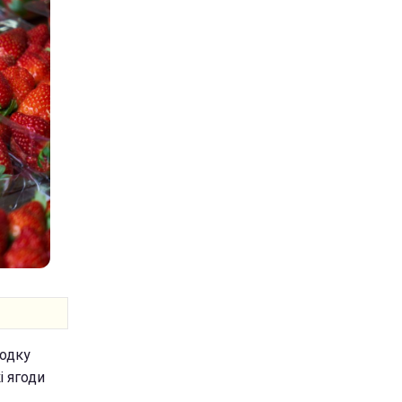
лодку
і ягоди