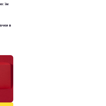
ю: їм
ачки в