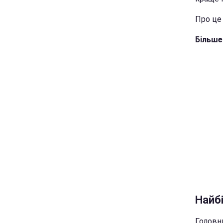
Про це
Більше
Найб
Головн