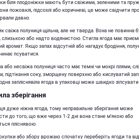
ки біля плодоніжки мають бути свіжими, зеленими та пру
ни пожовклі, підсохлі або коричневі, це може свідчити про
ірвали давно.
к свіжа полуниця щільна, але не тверда. Вона не повинна 
, слизькою або надто водянистою. Стигла ягода має приєм
й аромат. Якщо запах відсутній або нагадує бродіння, полу
чинає псуватися.
а або несвіжа полуниця часто має темні чи мокрі плями, сл
и, підтікання соку, зморщену поверхню або кислуватий зап
одна запліснявіла ягода в упаковці може швидко зіпсувати
ила зберігання
ця дуже ніжна ягода, тому неправильне зберігання може
ти до того, що вже через 1-2 дні вона стане м’якою або
ться пліснявою.
покупки або збору врожаю спочатку переберіть ягоди та ві