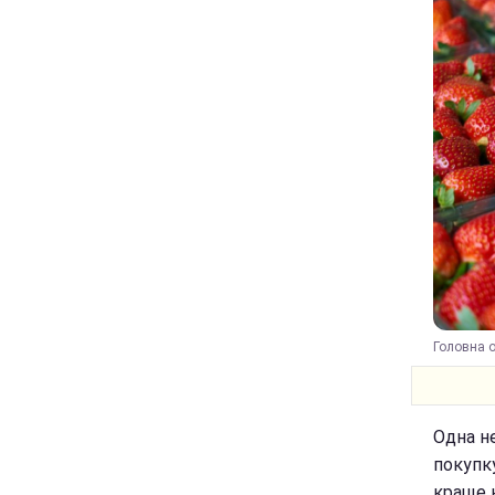
Головна о
Одна н
покупку
краще 