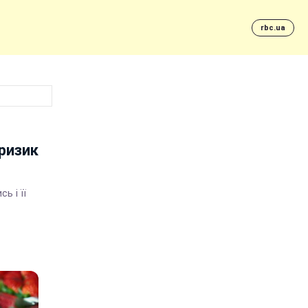
rbc.ua
 ризик
ь і її