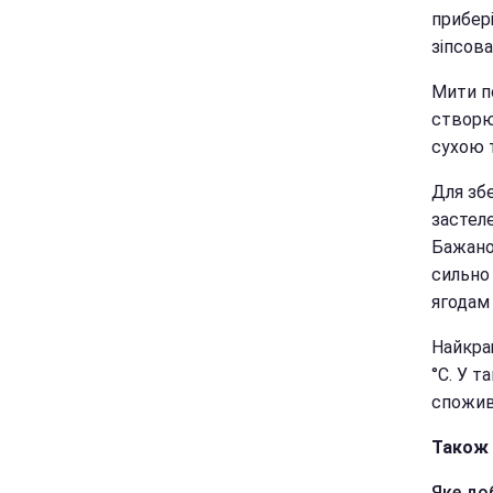
прибері
зіпсова
Мити по
створює
сухою 
Для збе
застел
Бажано
сильно 
ягодам 
Найкращ
°C. У 
спожива
Також 
Яке до