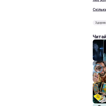
Скільк
Здорова
Чита