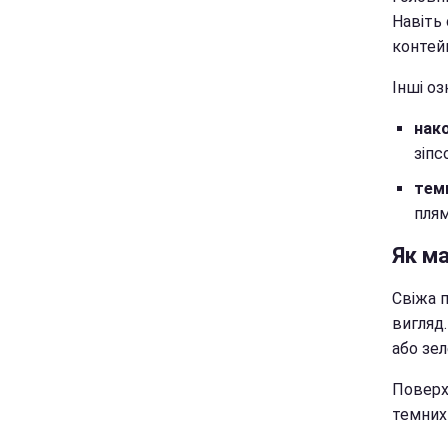
Навіть 
контей
Інші оз
нак
зіпс
тем
плям
Як м
Свіжа 
вигляд.
або зел
Поверхн
темних 