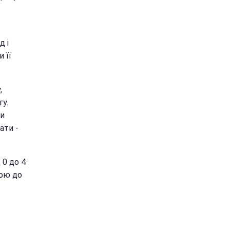
д і
 її
,
у.
ли
ати -
 0 до 4
ною до