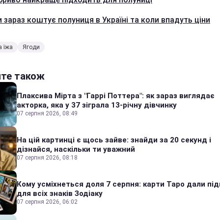
и зараз коштує полуниця в Україні та коли впадуть ціни
 їжа
Ягоди
йте також
Плаксива Мірта з "Гаррі Поттера": як зараз виглядає
акторка, яка у 37 зіграла 13-річну дівчинку
07 серпня 2026, 08:49
На цій картинці є щось зайве: знайди за 20 секунд і
дізнайся, наскільки ти уважний
07 серпня 2026, 08:18
Кому усміхнеться доля 7 серпня: карти Таро дали під
для всіх знаків Зодіаку
07 серпня 2026, 06:02