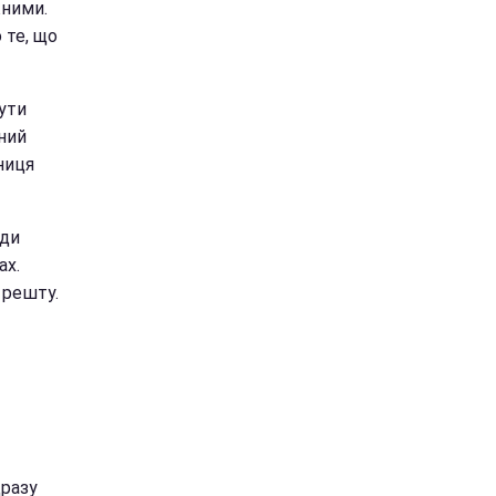
жними.
 те, що
бути
ний
ниця
іди
ах.
 решту.
дразу