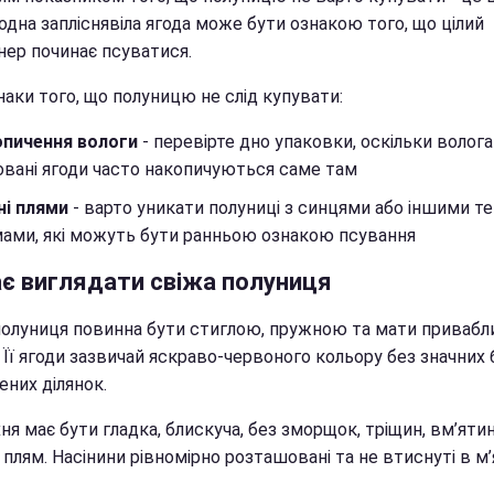
одна запліснявіла ягода може бути ознакою того, що цілий
нер починає псуватися.
наки того, що полуницю не слід купувати:
опичення вологи
- перевірте дно упаковки, оскільки волога
овані ягоди часто накопичуються саме там
ні плями
- варто уникати полуниці з синцями або іншими 
ами, які можуть бути ранньою ознакою псування
ає виглядати свіжа полуниця
полуниця повинна бути стиглою, пружною та мати привабл
 Її ягоди зазвичай яскраво-червоного кольору без значних 
ених ділянок.
я має бути гладка, блискуча, без зморщок, тріщин, вм’ятин
плям. Насінини рівномірно розташовані та не втиснуті в м’