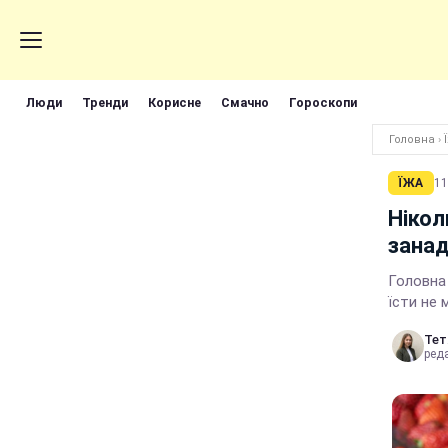
Люди
Тренди
Корисне
Смачно
Гороскопи
Головна
›
ЇЖА
11
Нікол
занад
Головна 
їсти не
Тет
реда