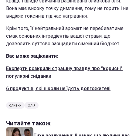
краще підійде звичайна рафінована оливкова олія.
Вона має високу точку димлення, тому не горить і не
виділяє токсинів під час нагрівання.
Крім того, її нейтральний аромат не перебиватиме
смак основних інгредієнтів вашої страви, що
дозволить суттєво заощадити сімейний бюджет.
Вас може зацікавити:
Експерти розкрили страшну правду про "корисні"
популярні сніданки
6 продуктів, які ніколи не їдять довгожителі
оливки
Олія
Читайте також
Тихе розлучення: 8 ознак, що людина вас