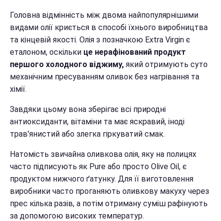
Головна відмінність між двома найпопулярнішими
видами олії криється в способі їхнього виробництва
та кінцевій якості. Олія з позначкою Extra Virgin є
еталоном, оскільки
це нерафінований продукт
першого холодного віджиму,
який отримують суто
механічним пресуванням оливок без нагрівання та
хімії.
Завдяки цьому вона зберігає всі природні
антиоксиданти, вітаміни та має яскравий, іноді
трав'янистий або злегка гіркуватий смак.
Натомість звичайна оливкова олія, яку на полицях
часто підписують як Pure або просто Olive Oil, є
продуктом нижчого ґатунку. Для її виготовлення
виробники часто проганяють оливкову макуху через
прес кілька разів, а потім отриману суміш рафінують
за допомогою високих температур.