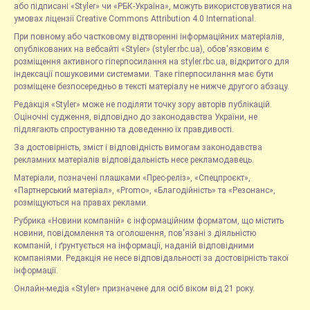
або підписані «Styler» чи «РБК-Україна», можуть використовуватися на
умовах ліцензії Creative Commons Attribution 4.0 International.
При повному або частковому відтворенні інформаційних матеріалів,
опублікованих на вебсайті «Styler» (styler.rbc.ua), обов'язковим є
розміщення активного гіперпосилання на styler.rbc.ua, відкритого для
індексації пошуковими системами. Таке гіперпосилання має бути
розміщене безпосередньо в тексті матеріалу не нижче другого абзацу.
Редакція «Styler» може не поділяти точку зору авторів публікацій.
Оціночні судження, відповідно до законодавства України, не
підлягають спростуванню та доведенню їх правдивості.
За достовірність, зміст і відповідність вимогам законодавства
рекламних матеріалів відповідальність несе рекламодавець.
Матеріали, позначені плашками «Прес-реліз», «Спецпроєкт»,
«Партнерський матеріал», «Promo», «Благодійність» та «Резонанс»,
розміщуються на правах реклами.
Рубрика «Новини компаній» є інформаційним форматом, що містить
новини, повідомлення та оголошення, пов'язані з діяльністю
компаній, і ґрунтується на інформації, наданій відповідними
компаніями. Редакція не несе відповідальності за достовірність такої
інформації.
Онлайн-медіа «Styler» призначене для осіб віком від 21 року.