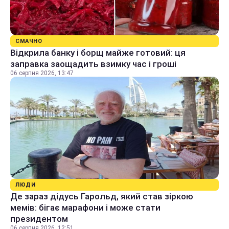
СМАЧНО
Відкрила банку і борщ майже готовий: ця
заправка заощадить взимку час і гроші
06 серпня 2026, 13:47
ЛЮДИ
Де зараз дідусь Гарольд, який став зіркою
мемів: бігає марафони і може стати
президентом
06 серпня 2026, 12:51