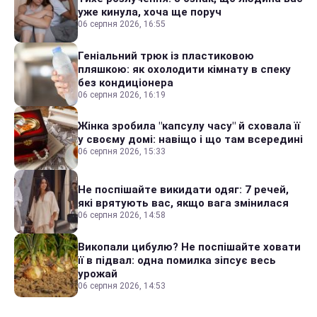
уже кинула, хоча ще поруч
06 серпня 2026, 16:55
Геніальний трюк із пластиковою
пляшкою: як охолодити кімнату в спеку
без кондиціонера
06 серпня 2026, 16:19
Жінка зробила "капсулу часу" й сховала її
у своєму домі: навіщо і що там всередині
06 серпня 2026, 15:33
Не поспішайте викидати одяг: 7 речей,
які врятують вас, якщо вага змінилася
06 серпня 2026, 14:58
Викопали цибулю? Не поспішайте ховати
її в підвал: одна помилка зіпсує весь
урожай
06 серпня 2026, 14:53