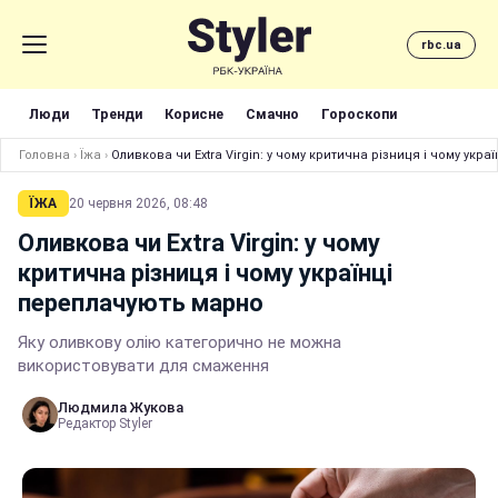
rbc.ua
Люди
Тренди
Корисне
Смачно
Гороскопи
Головна
›
Їжа
›
Оливкова чи Extra Virgin: у чому критична різниця і чому укр
ЇЖА
20 червня 2026, 08:48
Оливкова чи Extra Virgin: у чому
критична різниця і чому українці
переплачують марно
Яку оливкову олію категорично не можна
використовувати для смаження
Людмила Жукова
Редактор Styler