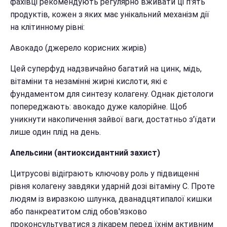
фахівці рекомендують регулярно вживати ці п'ять
продуктів, кожен з яких має унікальний механізм дії
на клітинному рівні:
Авокадо (джерело корисних жирів)
Цей суперфуд надзвичайно багатий на цинк, мідь,
вітаміни та незамінні жирні кислоти, які є
фундаментом для синтезу колагену. Однак дієтологи
попереджають: авокадо дуже калорійне. Щоб
уникнути накопичення зайвої ваги, достатньо з'їдати
лише один плід на день.
Апельсини (антиоксидантний захист)
Цитрусові відіграють ключову роль у підвищенні
рівня колагену завдяки ударній дозі вітаміну С. Проте
людям із виразкою шлунка, дванадцятипалої кишки
або панкреатитом слід обов'язково
проконсультуватися з лікарем перед їхнім активним