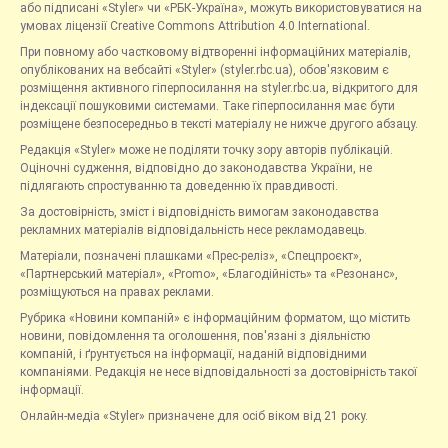
або підписані «Styler» чи «РБК-Україна», можуть використовуватися на
умовах ліцензії Creative Commons Attribution 4.0 International.
При повному або частковому відтворенні інформаційних матеріалів,
опублікованих на вебсайті «Styler» (styler.rbc.ua), обов'язковим є
розміщення активного гіперпосилання на styler.rbc.ua, відкритого для
індексації пошуковими системами. Таке гіперпосилання має бути
розміщене безпосередньо в тексті матеріалу не нижче другого абзацу.
Редакція «Styler» може не поділяти точку зору авторів публікацій.
Оціночні судження, відповідно до законодавства України, не
підлягають спростуванню та доведенню їх правдивості.
За достовірність, зміст і відповідність вимогам законодавства
рекламних матеріалів відповідальність несе рекламодавець.
Матеріали, позначені плашками «Прес-реліз», «Спецпроєкт»,
«Партнерський матеріал», «Promo», «Благодійність» та «Резонанс»,
розміщуються на правах реклами.
Рубрика «Новини компаній» є інформаційним форматом, що містить
новини, повідомлення та оголошення, пов'язані з діяльністю
компаній, і ґрунтується на інформації, наданій відповідними
компаніями. Редакція не несе відповідальності за достовірність такої
інформації.
Онлайн-медіа «Styler» призначене для осіб віком від 21 року.