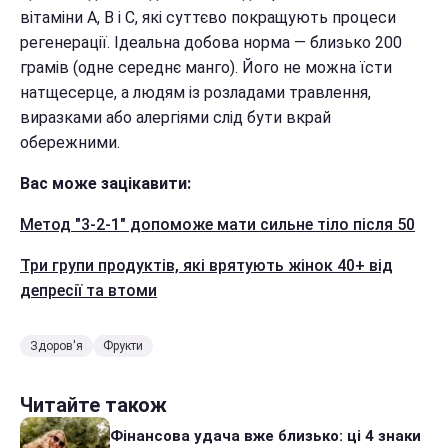
вітаміни А, В і С, які суттєво покращують процеси
регенерації. Ідеальна добова норма — близько 200
грамів (одне середнє манго). Його не можна їсти
натщесерце, а людям із розладами травлення,
виразками або алергіями слід бути вкрай
обережними.
Вас може зацікавити:
Метод "3-2-1" допоможе мати сильне тіло після 50
Три групи продуктів, які врятують жінок 40+ від
депресії та втоми
Здоров'я
Фрукти
Читайте також
Фінансова удача вже близько: ці 4 знаки