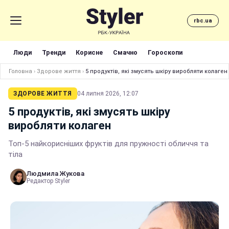
rbc.ua
Люди
Тренди
Корисне
Смачно
Гороскопи
Головна
›
Здорове життя
›
5 продуктів, які змусять шкіру виробляти колаген
ЗДОРОВЕ ЖИТТЯ
04 липня 2026, 12:07
5 продуктів, які змусять шкіру
виробляти колаген
Топ-5 найкорисніших фруктів для пружності обличчя та
тіла
Людмила Жукова
Редактор Styler