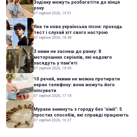
Зодіаку можуть розбагатіти до кінця
року
07 серпня 2026, 19:51
Яка ти нова українська пісня: проходь
тест і слухай хіт свого настрою
07 серпня 2026, 18:49
З ними не заснеш до ранку: 8
моторошних серіалів, які надовго
засядуть у пам'яті
07 серпня 2026, 18:09
10 речей, якими не можна протирати
екран телефону: вони можуть його
зіпсувати
07 серпня 2026, 17:18
Мурахи зникнуть з городу без "хімії": 5
простих способів, які справді працюють
07 серпня 2026, 16:37