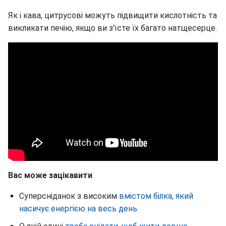
Як і кава, цитрусові можуть підвищити кислотність та
викликати печію, якщо ви з'їсте їх багато натщесерце.
Вас може зацікавити
Суперсніданок з високим
вмістом білка, який
насичує енергією на весь день