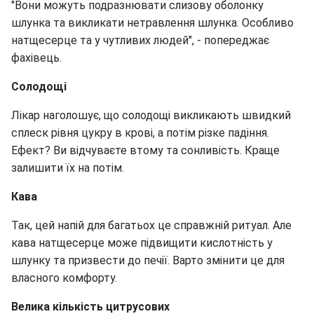
"Вони можуть подразнювати слизову оболонку
шлунка та викликати нетравлення шлунка. Особливо
натщесерце та у чутливих людей", - попереджає
фахівець.
Солодощі
Лікар наголошує, що солодощі викликають швидкий
сплеск рівня цукру в крові, а потім різке падіння.
Ефект? Ви відчуваєте втому та сонливість. Краще
залишити їх на потім.
Кава
Так, цей напій для багатьох це справжній ритуал. Але
кава натщесерце може підвищити кислотність у
шлунку та призвести до печії. Варто змінити це для
власного комфорту.
Велика кількість цитрусових