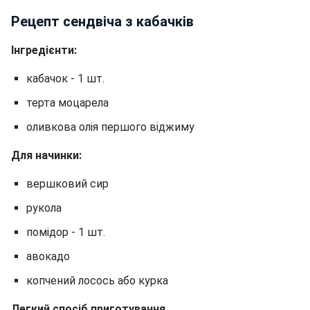
Рецепт сендвіча з кабачків
Інгредієнти:
кабачок - 1 шт.
терта моцарела
оливкова олія першого віджиму
Для начинки:
вершковий сир
рукола
помідор - 1 шт.
авокадо
копчений лосось або курка
Легкий спосіб приготування