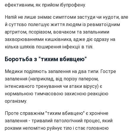
ефективним, як прийом ібупрофену.
Напій не лише знімає симптоми застуди чи нудоти, але
й суттєво полегшує життя людям із ревматоїдним
артритом, псоріазом, вовчаком та запальними
захворюваннями кишківника, адже діє одразу на
кілька шляхів поширення інфекції в тілі.
Боротьба з "тихим вбивцею"
Медики поділяють запалення на два типи. Гостре
запалення (наприклад, від порізу папером,
інтенсивного тренування чи атаки вірусу) є
нормальною тимчасовою захисною реакцією
організму.
Проте справжнім "тихим вбивцею" є хронічне
запалення - тривалий патологічний процес, який
роками непомітно руйнує тіло і стає головною