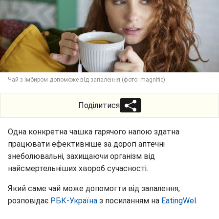
Чай з імбиром допоможе від запалення (фото: magnific)
Поділитися
Одна конкретна чашка гарячого напою здатна
працювати ефективніше за дорогі аптечні
знеболювальні, захищаючи організм від
найсмертельніших хвороб сучасності.
Який саме чай може допомогти від запалення,
розповідає
РБК-Україна
з посиланням на
EatingWel
.