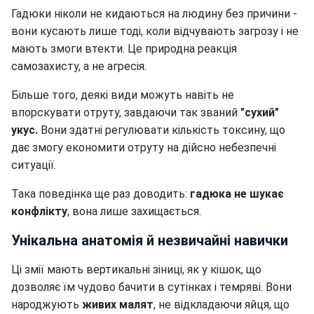
Гадюки ніколи не кидаються на людину без причини -
вони кусають лише тоді, коли відчувають загрозу і не
мають змоги втекти. Це природна реакція
самозахисту, а не агресія.
Більше того, деякі види можуть навіть не
впорскувати отруту, завдаючи так званий
"сухий"
укус.
Вони здатні регулювати кількість токсину, що
дає змогу економити отруту на дійсно небезпечні
ситуації.
Така поведінка ще раз доводить:
гадюка не шукає
конфлікту
, вона лише захищається.
Унікальна анатомія й незвичайні навички
Ці змії мають вертикальні зіниці, як у кішок, що
дозволяє їм чудово бачити в сутінках і темряві. Вони
народжують
живих малят
, не відкладаючи яйця, що