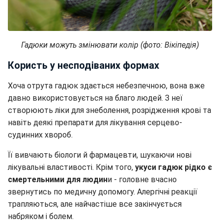
Гадюки можуть змінювати колір (фото: Вікіпедія)
Користь у несподіваних формах
Хоча отрута гадюк здається небезпечною, вона вже
давно використовується на благо людей. З неї
створюють ліки для знеболення, розрідження крові та
навіть деякі препарати для лікування серцево-
судинних хвороб.
Її вивчають біологи й фармацевти, шукаючи нові
лікувальні властивості. Крім того,
укуси гадюк рідко є
смертельними для людин
и - головне вчасно
звернутись по медичну допомогу. Алергічні реакції
трапляються, але найчастіше все закінчується
набряком і болем.