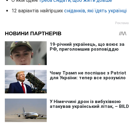
О якій одині
треба снідати, щоб жити довше
12 варіантів найгірших
сніданків, які їдять українці