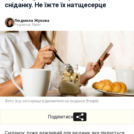
сніданку. Не їжте їх натщесерце
Людмила Жукова
Редактор Styler
Фото: Від чого краще відмовитися на сніданок (freepik)
Поділитися
Сніданок дуже важливий для людини, яка піклується