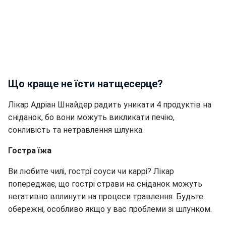
Що краще не їсти натщесерце?
Лікар Адріан Шнайдер радить уникати 4 продуктів на
сніданок, бо вони можуть викликати печію,
сонливість та нетравлення шлунка.
Гостра їжа
Ви любите чилі, гострі соуси чи каррі? Лікар
попереджає, що гострі страви на сніданок можуть
негативно вплинути на процеси травлення. Будьте
обережні, особливо якщо у вас проблеми зі шлунком.