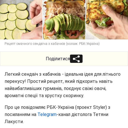
Рецепт смачного сендвіча з кабачків (колаж: РБК-Україна)
Поділитися
Легкий сендвіч з кабачків - ідеальна ідея для літнього
перекусу! Простий рецепт, який підкорить навіть
найвибагливіших гурманів, поєднує свіжі овочі,
ароматні спеції та хрустку скоринку.
Про це повідомляє РБК-Україна (проект Styler) з
посиланням на
Telegram
-канал дієтолога Тетяни
Лакусти.