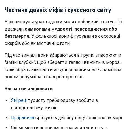
Частина давніх міфів і сучасного світу
У різних культурах гадюки мали особливий статус - їх
вважали
символами мудрості, переродження або
безсмертя.
У фольклорі вони фігурували як охоронці
скарбів або як містичні істоти.
Під час зимівлі вони збираються в групи, утворюючи
"зміїні клубки", щоб зберегти тепло і вижити в мороз.
Їхній образ залишається суперечливим, але з кожним
роком розуміння їхньої ролі зростає.
Вас може зацікавити
Які речі
туристу треба одразу зробити в
орендованому житлі
Ці правила
врятують дитину від утоплення на морі
Які моменти неприємно вразили туристку в