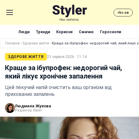
rbc.ua
Люди
Тренди
Корисне
Смачно
Гороскопи
Головна
›
Здорове життя
›
Краще за ібупрофен: недорогий чай, який лікує 
ЗДОРОВЕ ЖИТТЯ
23 червня 2026 · 11:14
Краще за ібупрофен: недорогий чай,
який лікує хронічне запалення
Цей пекучий напій очистить ваш організм від
прихованих запалень
Людмила Жукова
Редактор Styler