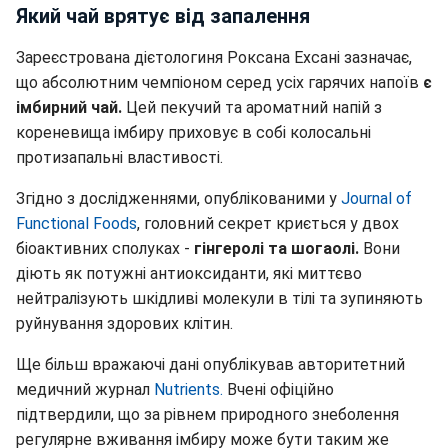
Який чай врятує від запалення
Зареєстрована дієтологиня Роксана Ехсані зазначає,
що абсолютним чемпіоном серед усіх гарячих напоїв
є
імбирний чай.
Цей пекучий та ароматний напій з
кореневища імбиру приховує в собі колосальні
протизапальні властивості.
Згідно з дослідженнями, опублікованими у
Journal of
Functional Foods
, головний секрет криється у двох
біоактивних сполуках -
гінгеролі та шогаолі.
Вони
діють як потужні антиоксиданти, які миттєво
нейтралізують шкідливі молекули в тілі та зупиняють
руйнування здорових клітин.
Ще більш вражаючі дані опублікував авторитетний
медичний журнал
Nutrients.
Вчені офіційно
підтвердили, що за рівнем природного знеболення
регулярне вживання імбиру може бути таким же