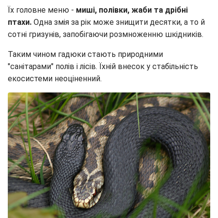
Їх головне меню -
миші, полівки, жаби та дрібні
птахи.
Одна змія за рік може знищити десятки, а то й
сотні гризунів, запобігаючи розмноженню шкідників.
Таким чином гадюки стають природними
"санітарами" полів і лісів. Їхній внесок у стабільність
екосистеми неоціненний.