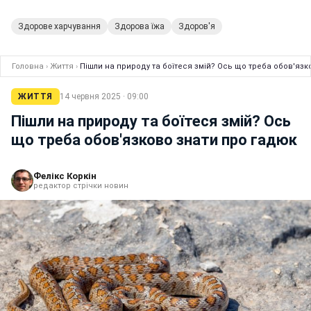
Здорове харчування
Здорова їжа
Здоров'я
Головна
›
Життя
›
Пішли на природу та боїтеся змій? Ось що треба обов'язк
ЖИТТЯ
14 червня 2025 · 09:00
Пішли на природу та боїтеся змій? Ось
що треба обов'язково знати про гадюк
Фелікс Коркін
редактор стрічки новин