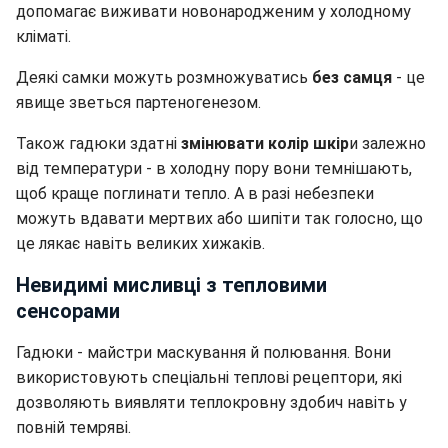
допомагає виживати новонародженим у холодному
кліматі.
Деякі самки можуть розмножуватись
без самця
- це
явище зветься партеногенезом.
Також гадюки здатні
змінювати колір шкір
и залежно
від температури - в холодну пору вони темнішають,
щоб краще поглинати тепло. А в разі небезпеки
можуть вдавати мертвих або шипіти так голосно, що
це лякає навіть великих хижаків.
Невидимі мисливці з тепловими
сенсорами
Гадюки - майстри маскування й полювання. Вони
використовують спеціальні теплові рецептори, які
дозволяють виявляти теплокровну здобич навіть у
повній темряві.