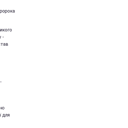
ророка
ликого
 -
став
-
ою
ї для