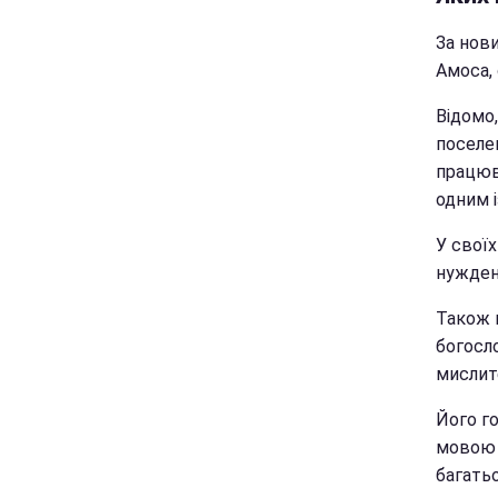
За нов
Амоса, 
Відомо,
поселе
працюв
одним і
У своїх
нужден
Також 
богосл
мислите
Його г
мовою 
багатьо