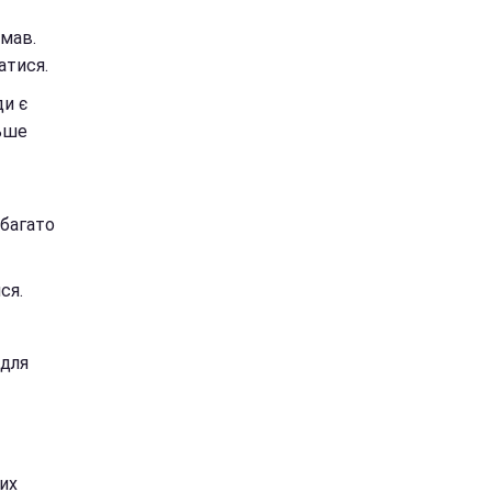
умав.
атися.
ди є
льше
 багато
ся.
 для
их