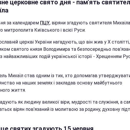
вне церковне свято дня - пам'ять святите
їла
вня за календарем
ПЦУ
, віряни згадують святителя Михаїла
 митрополита Київського і всієї Руси.
славній церкві України нагадують, що він жив у Х столітті,
иком святого князя Володимира та безпосередньо пов’язан
з найважливіших подій української історії - Хрещенням Рус
ель Михаїл став одним із тих, хто допомагав утверджуват
янство на наших землях і закладав основу майбутнього
ного життя.
адують як людину великої віри, мудрості та служіння, а с
атьох вірян пов’язаний із молитвою за родину, духовну пі
 ще святих згадують 15 червня