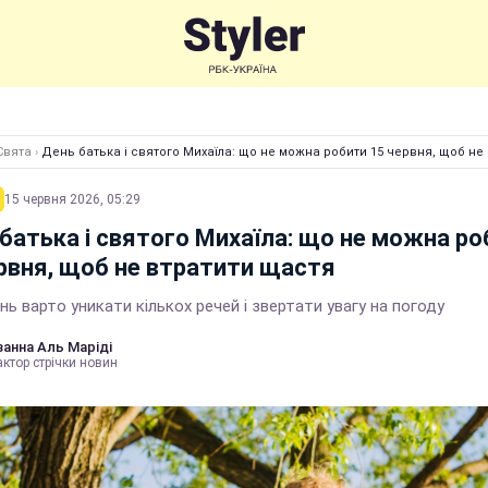
Свята
›
День батька і святого Михаїла: що не можна робити 15 червня, щоб не
15 червня 2026, 05:29
батька і святого Михаїла: що не можна ро
рвня, щоб не втратити щастя
нь варто уникати кількох речей і звертати увагу на погоду
анна Аль Маріді
ктор стрічки новин