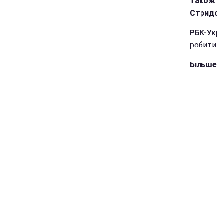
також 
Стридо
РБК-Ук
робити 
Більше