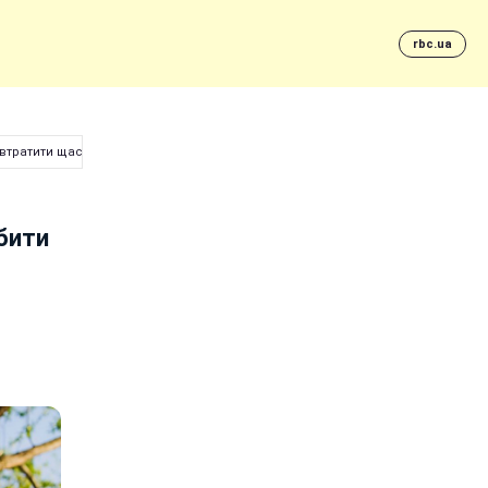
rbc.ua
 втратити щастя
бити