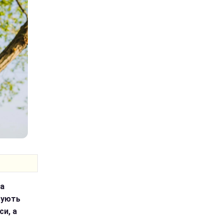
ка
вують
си, а