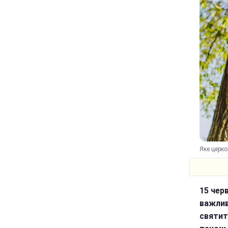
Яке церко
15 чер
важлив
святит