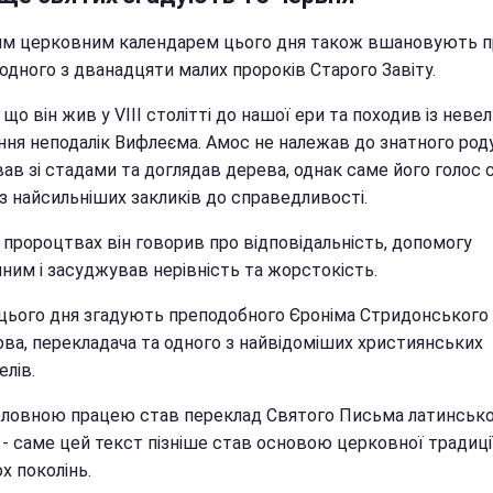
им церковним календарем цього дня також вшановують п
одного з дванадцяти малих пророків Старого Завіту.
 що він жив у VIII столітті до нашої ери та походив із неве
ння неподалік Вифлеєма. Амос не належав до знатного роду
ав зі стадами та доглядав дерева, однак саме його голос 
з найсильніших закликів до справедливості.
 пророцтвах він говорив про відповідальність, допомогу
ним і засуджував нерівність та жорстокість.
цього дня згадують преподобного Єроніма Стридонського 
ова, перекладача та одного з найвідоміших християнських
лів.
оловною працею став переклад Святого Письма латинськ
- саме цей текст пізніше став основою церковної традиці
х поколінь.