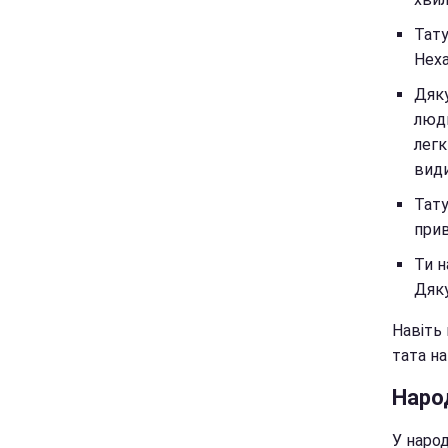
Тату
Неха
Дяку
люди
легк
види
Тату
прив
Ти н
Дяку
Навіть
тата н
Народ
У наро