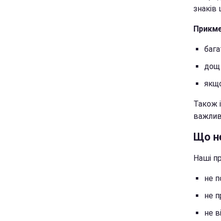
знаків 
Прикме
бага
дощ
якщо
Також і
важливі
Що н
Наші п
не п
не п
не в