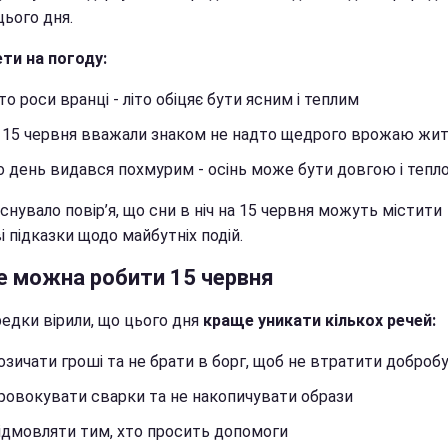
цього дня.
ти на погоду:
то роси вранці - літо обіцяє бути ясним і теплим
 15 червня вважали знаком не надто щедрого врожаю жи
 день видався похмурим - осінь може бути довгою і тепл
снувало повір’я, що сни в ніч на 15 червня можуть містити
 підказки щодо майбутніх подій.
е можна робити 15 червня
редки вірили, що цього дня
краще уникати кількох речей:
озичати гроші та не брати в борг, щоб не втратити доброб
ровокувати сварки та не накопичувати образи
ідмовляти тим, хто просить допомоги