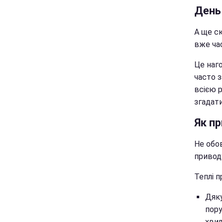
День
А ще ск
вже ча
Це наго
часто 
всією 
згадати
Як пр
Не обо
приводу
Теплі п
Дяку
пору
хви