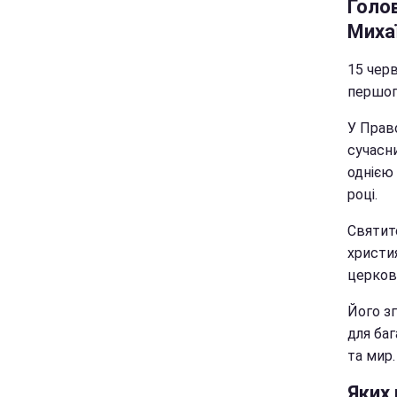
Голо
Миха
15 чер
першого
У Право
сучасн
однією 
році.
Святит
христи
церков
Його зг
для баг
та мир.
Яких