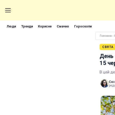
Люди
Тренди
Корисне
Смачно
Гороскопи
Головна
›
СВЯТА
День 
15 че
В цей де
Сюз
реда