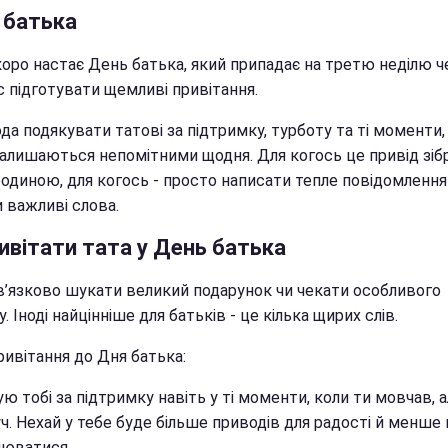
 батька
оро настає День батька, який припадає на третю неділю че
с підготувати щемливі привітання.
да подякувати татові за підтримку, турботу та ті моменти, 
залишаються непомітними щодня. Для когось це привід зіб
родиною, для когось - просто написати тепле повідомлення
 важливі слова.
ивітати тата у День батька
в’язково шукати великий подарунок чи чекати особливого
. Іноді найцінніше для батьків - це кілька щирих слів.
ривітання до Дня батька:
ю тобі за підтримку навіть у ті моменти, коли ти мовчав, 
ч. Нехай у тебе буде більше приводів для радості й менше
люватися.