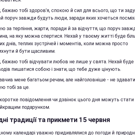
, бажаю тобі здоров’я, спокою й сил для всього, що ти зад
й поруч завжди будуть люди, заради яких хочеться посміх
ю за терпіння, жарти, поради й за відчуття, що поруч завж
на, на яку можна спертися. Нехай у твоєму житті буде бі
их днів, теплих зустрічей і моментів, коли можна просто
хнути й бути щасливим.
, бажаю тобі відчувати любов не лише у свята. Нехай буде
одів пишатися собою і знати, що тебе дуже цінують.
авчив мене багатьом речам, але найголовніше - не здавати
ю тобі за це.
 коротке повідомлення чи дзвінок цього дня можуть стати
айкращим подарунком.
ні традиції та прикмети 15 червня
дному календарі уважно придивлялися до погоди й природн