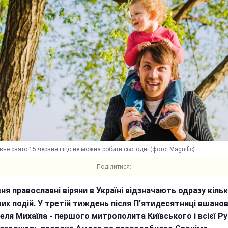
вне свято 15 червня і що не можна робити сьогодні (фото: Magnific)
Поділитися:
вня православні віряни в Україні відзначають одразу кіль
их подій. У третій тиждень після П’ятидесятниці вшано
еля Михаїла - першого митрополита Київського і всієї Ру