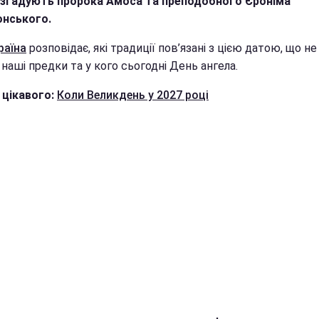
згадують пророка Амоса та преподобного Єроніма
нського.
раїна
розповідає, які традиції пов’язані з цією датою, що н
наші предки та у кого сьогодні День ангела.
 цікавого:
Коли Великдень у 2027 році