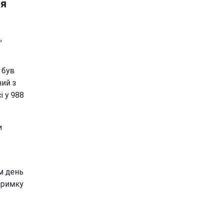
ля
,
 був
ий з
і у 988
и
ам день
дтримку