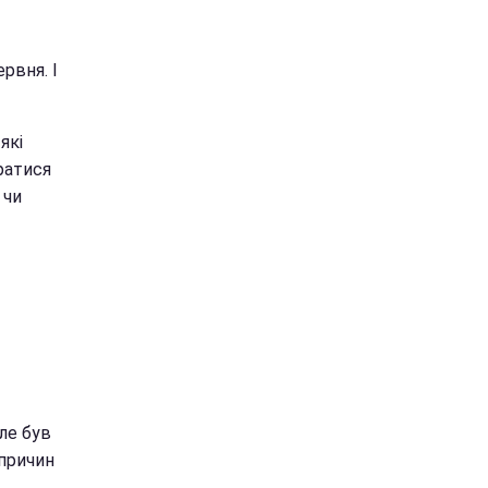
рвня. І
які
ратися
 чи
але був
 причин