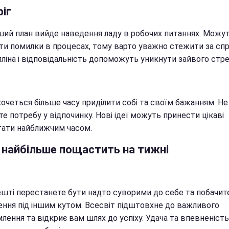
іг
ший план вийде наведення ладу в робочих питаннях. Можу
ти помилки в процесах, тому варто уважно стежити за сп
ліна і відповідальність допоможуть уникнути зайвого стре
очеться більше часу приділити собі та своїм бажанням. Не
те потребу у відпочинку. Нові ідеї можуть принести цікаві
тати найближчим часом.
 найбільше пощастить на тижні
ешті перестанете бути надто суворими до себе та побачите
ення під іншим кутом. Всесвіт підштовхне до важливого
лення та відкриє вам шлях до успіху. Удача та впевненість