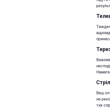
резуль
Теле
Тиждень
відкла
принесе
Тере
Важлив
неспод
Намага
Стрі
Ваш оп
не рек
тих спр