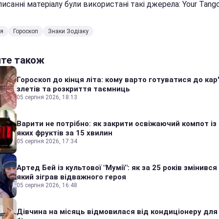
исанні матеріалу були використані такі джерела: Your Tango,
ія
Гороскоп
Знаки Зодіаку
йте також
Гороскоп до кінця літа: кому варто готуватися до кар
злетів та розкриття таємниць
05 серпня 2026, 18:13
Варити не потрібно: як закрити освіжаючий компот із
яких фруктів за 15 хвилин
05 серпня 2026, 17:34
Артед Бей із культової "Мумії": як за 25 років змінився
який зіграв відважного героя
05 серпня 2026, 16:48
Дівчина на місяць відмовилася від кондиціонеру для