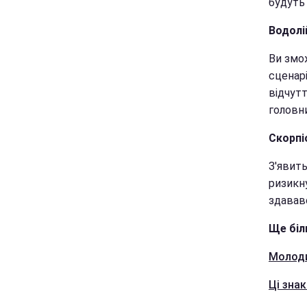
будуть
Водолі
Ви змож
сценар
відчут
головн
Скорпі
З'явить
ризикн
здававс
Ще біл
Молоди
Ці зна