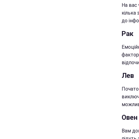
На вас
кілька
до інфо
Рак
Емоційн
факторі
відпоч
Лев
Почато
виключ
можливо
Овен
Вам до
підуть