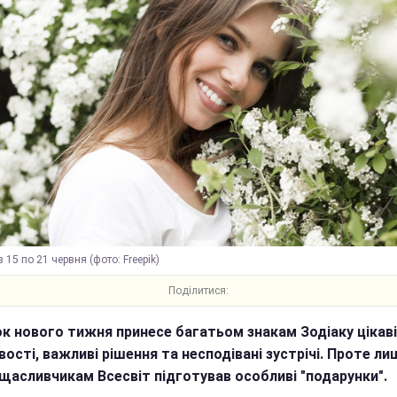
з 15 по 21 червня (фото: Freepik)
Поділитися:
к нового тижня принесе багатьом знакам Зодіаку цікаві
ості, важливі рішення та несподівані зустрічі. Проте ли
щасливчикам Всесвіт підготував особливі "подарунки".