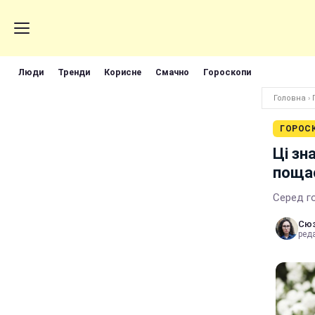
Люди
Тренди
Корисне
Смачно
Гороскопи
Головна
›
ГОРОС
Ці зн
поща
Серед г
Сюз
реда