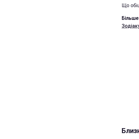
Що обіц
Більше
Зодіак
Близ