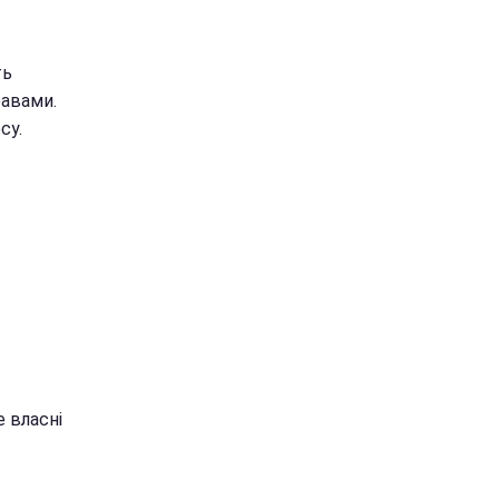
ть
равами.
су.
 власні