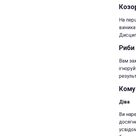
Козор
На пер
виника
Дисцип
Риби
Вам зах
ігноруй
резуль
Кому
Діва
Ви нар
досягн
усвідом