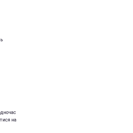
ть
одночас
тися на