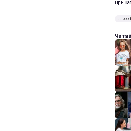
При нап
астроог
Чита