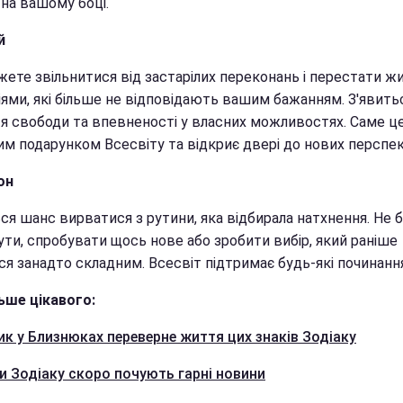
 на вашому боці.
й
ете звільнитися від застарілих переконань і перестати жи
іями, які більше не відповідають вашим бажанням. З'явить
тя свободи та впевненості у власних можливостях. Саме ц
им подарунком Всесвіту та відкриє двері до нових перспе
он
ся шанс вирватися з рутини, яка відбирала натхнення. Не б
ути, спробувати щось нове або зробити вибір, який раніше
я занадто складним. Всесвіт підтримає будь-які починання
ьше цікавого:
к у Близнюках переверне життя цих знаків Зодіаку
ки Зодіаку скоро почують гарні новини