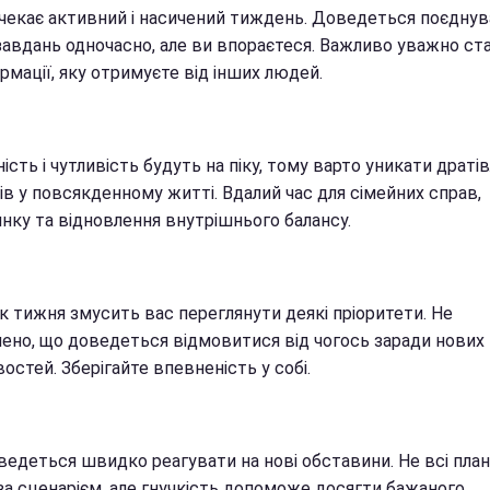
 чекає активний і насичений тиждень. Доведеться поєдну
 завдань одночасно, але ви впораєтеся. Важливо уважно ст
рмації, яку отримуєте від інших людей.
ість і чутливість будуть на піку, тому варто уникати драті
в у повсякденному житті. Вдалий час для сімейних справ,
инку та відновлення внутрішнього балансу.
к тижня змусить вас переглянути деякі пріоритети. Не
ено, що доведеться відмовитися від чогось заради нових
стей. Зберігайте впевненість у собі.
ведеться швидко реагувати на нові обставини. Не всі пла
 за сценарієм, але гнучкість допоможе досягти бажаного