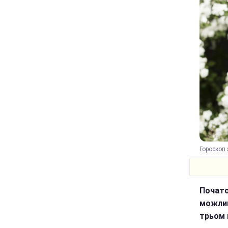
Гороскоп 
Почато
можлив
трьом 