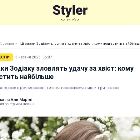
Гороскопи
›
Ці знаки Зодіаку зловлять удачу за хвіст: кому пощастить найбіль
КОПИ
15 червня 2026, 06:07
аки Зодіаку зловлять удачу за хвіст: кому
стить найбільше
оловних щасливчиків тижня опинилися лише три знаки
анна Аль Маріді
ктор стрічки новин