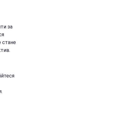
ти за
ся
е стане
ктив.
ійтеся
.