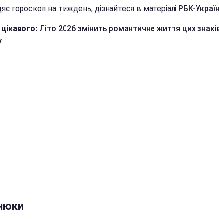
яє гороскоп на тиждень, дізнайтеся в матеріалі
РБК-Украї
 цікавого:
Літо 2026 змінить романтичне життя цих знакі
у
нюки