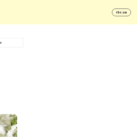
rbc.ua
ше