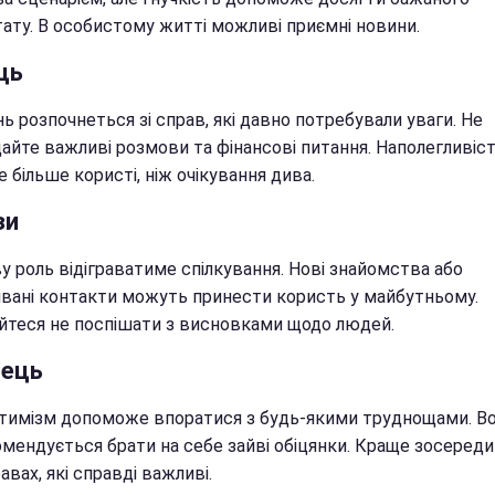
тату. В особистому житті можливі приємні новини.
ць
 розпочнеться зі справ, які давно потребували уваги. Не
дайте важливі розмови та фінансові питання. Наполегливіс
 більше користі, ніж очікування дива.
зи
у роль відіграватиме спілкування. Нові знайомства або
івані контакти можуть принести користь у майбутньому.
йтеся не поспішати з висновками щодо людей.
лець
тимізм допоможе впоратися з будь-якими труднощами. В
омендується брати на себе зайві обіцянки. Краще зосереди
авах, які справді важливі.