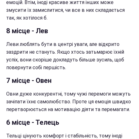
емоцій. Втім, іноді красиве життя інших може
змусити їх замислитися, чи все в них складається
так, як хотілося б.
8 місце - Лев
Леви люблять бути в центрі уваги, але відкрито
заздрити не стануть. Якщо хтось затьмарює їхній
успіх, вони скоріше докладуть більше зусиль, щоб
повернути собі першість.
7 місце - Овен
Овни дуже конкурентні, тому чужі перемоги можуть
зачіпати їхнє самолюбство. Проте ця емоція швидко
перетворюється на мотивацію діяти та перемагати.
6 місце - Телець
Тельці цінують комфорт і стабільність, тому іноді