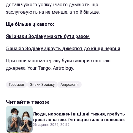
деталі чужого успіху і часто думають, що
заслуговують на не менше, а то й більше.
Ще більше цікавого:
Які знаки Зодіаку мають бути разом
5 знаків Зодіаку зірвуть джекпот до кінця червня
.
При написанні матеріалу були використані такі
джерела: Your Tango, Astrology.
Гороскоп
Знаки Зодіаку
Астрологія
Читайте також
Люди, народжені в ці дні тижня, гребуть
гроші лопатою: їм пощастило з пелюшок
06 серпня 2026, 20:59