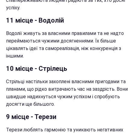
співпереживають людям і радіють за тих, хто досяг
успіху.
11 місце - Водолій
Водолії живуть за власними правилами та не надто
переймаються чужими досягненнями. Їх більше
цікавлять ідеї та самореалізація, ніж конкуренція з
іншими.
10 місце - Стрілець
Стрільці настільки захоплені власними пригодами та
планами, що рідко витрачають час на заздрість. Вони
швидше надихнуться чужим успіхом і спробують
досягти ще більшого.
9 місце - Терези
Терези люблять гармонію та уникають негативних