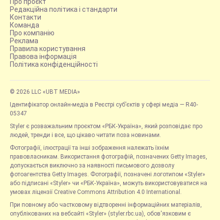
Про проєкт
Редакційна політика і стандарти
Контакти
Команда
Про компанію
Реклама
Правила користування
Правова інформація
Політика конфіденційності
© 2026 LLC «UBT MEDIA»
Ідентифікатор онлайн-медіа в Реєстрі суб’єктів у сфері медіа — R40-
05347
Styler є розважальним проєктом «РБК-Україна», який розповідає про
людей, тренди і все, що цікаво читати поза новинами.
Фотографії, ілюстрації та інші зображення належать їхнім
правовласникам. Використання фотографій, позначених Getty Images,
допускається виключно за наявності письмового дозволу
фотоагентства Getty Images. Фотографії, позначені логотипом «Styler»
або підписані «Styler» чи «РБК-Україна», можуть використовуватися на
умовах ліцензії Creative Commons Attribution 4.0 International.
При повному або частковому відтворенні інформаційних матеріалів,
опублікованих на вебсайті «Styler» (styler.rbc.ua), обов'язковим є