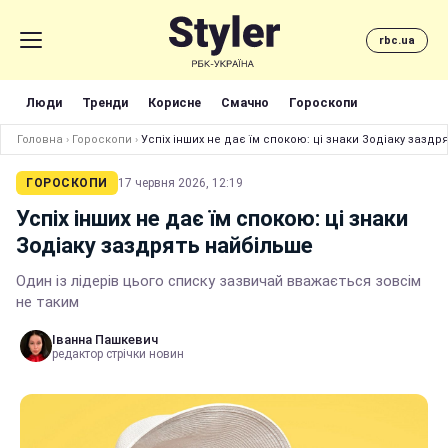
rbc.ua
Люди
Тренди
Корисне
Смачно
Гороскопи
Головна
›
Гороскопи
›
Успіх інших не дає їм спокою: ці знаки Зодіаку заздр
ГОРОСКОПИ
17 червня 2026, 12:19
Успіх інших не дає їм спокою: ці знаки
Зодіаку заздрять найбільше
Один із лідерів цього списку зазвичай вважається зовсім
не таким
Іванна Пашкевич
редактор стрічки новин