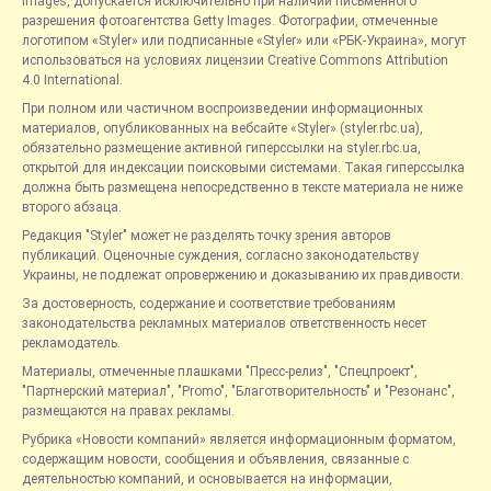
Images, допускается исключительно при наличии письменного
разрешения фотоагентства Getty Images. Фотографии, отмеченные
логотипом «Styler» или подписанные «Styler» или «РБК-Украина», могут
использоваться на условиях лицензии Creative Commons Attribution
4.0 International.
При полном или частичном воспроизведении информационных
материалов, опубликованных на вебсайте «Styler» (styler.rbc.ua),
обязательно размещение активной гиперссылки на styler.rbc.ua,
открытой для индексации поисковыми системами. Такая гиперссылка
должна быть размещена непосредственно в тексте материала не ниже
второго абзаца.
Редакция "Styler" может не разделять точку зрения авторов
публикаций. Оценочные суждения, согласно законодательству
Украины, не подлежат опровержению и доказыванию их правдивости.
За достоверность, содержание и соответствие требованиям
законодательства рекламных материалов ответственность несет
рекламодатель.
Материалы, отмеченные плашками "Пресс-релиз", "Спецпроект",
"Партнерский материал", "Promo", "Благотворительность" и "Резонанс",
размещаются на правах рекламы.
Рубрика «Новости компаний» является информационным форматом,
содержащим новости, сообщения и объявления, связанные с
деятельностью компаний, и основывается на информации,