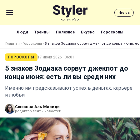
rbc.ua
Люди
Тренды
Полезное
Вкусно
Гороскопы
Главная
›
Гороскопы
›
5 знаков Зодиака сорвут джекпот до конца июня: ес
ГОРОСКОПЫ
17 июня 2026 · 06:01
5 знаков Зодиака сорвут джекпот до
конца июня: есть ли вы среди них
Именно им предсказывают успех в деньгах, карьере
и любви
Сюзанна Аль Мариди
редактор ленты новостей