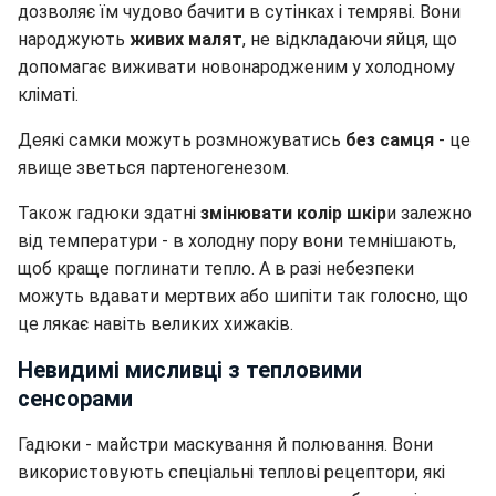
дозволяє їм чудово бачити в сутінках і темряві. Вони
народжують
живих малят
, не відкладаючи яйця, що
допомагає виживати новонародженим у холодному
кліматі.
Деякі самки можуть розмножуватись
без самця
- це
явище зветься партеногенезом.
Також гадюки здатні
змінювати колір шкір
и залежно
від температури - в холодну пору вони темнішають,
щоб краще поглинати тепло. А в разі небезпеки
можуть вдавати мертвих або шипіти так голосно, що
це лякає навіть великих хижаків.
Невидимі мисливці з тепловими
сенсорами
Гадюки - майстри маскування й полювання. Вони
використовують спеціальні теплові рецептори, які