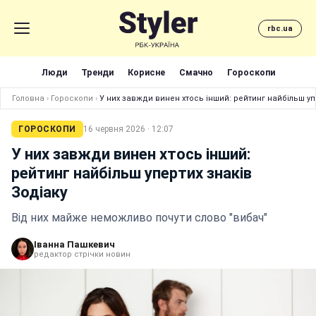
rbc.ua
Люди
Тренди
Корисне
Смачно
Гороскопи
Головна
›
Гороскопи
›
У них завжди винен хтось інший: рейтинг найбільш уп
ГОРОСКОПИ
16 червня 2026 · 12:07
У них завжди винен хтось інший:
рейтинг найбільш упертих знаків
Зодіаку
Від них майже неможливо почути слово "вибач"
Іванна Пашкевич
редактор стрічки новин