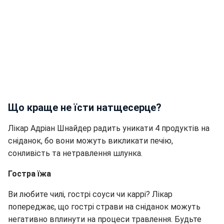
Що краще не їсти натщесерце?
Лікар Адріан Шнайдер радить уникати 4 продуктів на
сніданок, бо вони можуть викликати печію,
сонливість та нетравлення шлунка.
Гостра їжа
Ви любите чилі, гострі соуси чи каррі? Лікар
попереджає, що гострі страви на сніданок можуть
негативно вплинути на процеси травлення. Будьте