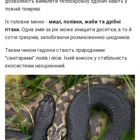
дозволяють виявляти теплокровну здобич навіть у
повній темряві.
Їх головне меню -
миші, полівки, жаби та дрібні
птахи.
Одна змія за рік може знищити десятки, а то й
сотні гризунів, запобігаючи розмноженню шкідників.
Таким чином гадюки стають природними
"санітарами" полів і лісів. Їхній внесок у стабільність
екосистеми неоціненний.