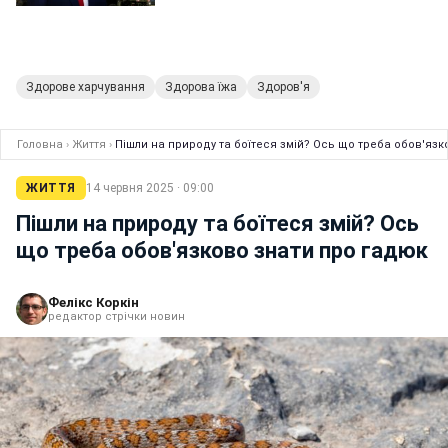
Здорове харчування
Здорова їжа
Здоров'я
Головна
›
Життя
›
Пішли на природу та боїтеся змій? Ось що треба обов'язк
ЖИТТЯ
14 червня 2025 · 09:00
Пішли на природу та боїтеся змій? Ось
що треба обов'язково знати про гадюк
Фелікс Коркін
редактор стрічки новин