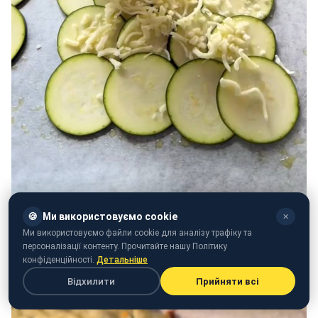
🍪
Ми використовуємо cookie
✕
Ми використовуємо файли cookie для аналізу трафіку та
персоналізації контенту. Прочитайте нашу Політику
конфіденційності.
Детальніше
Відхилити
Прийняти всі