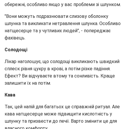
обережні, особливо якщо у вас проблеми зі шлунком.
"Вони можуть подразнювати слизову оболонку
шлунка та викликати нетравлення шлунка. Особливо
натщесерце та у чутливих людей", - попереджає
фахівець.
Солодощі
Лікар наголошує, що солодощі викликають швидкий
сплеск рівня цукру в крові, а потім різке падіння.
Ефект? Ви відчуваєте втому та сонливість. Краще
залишити їх на потім.
Кава
Так, цей напій для багатьох це справжній ритуал. Але
кава натщесерце може підвищити кислотність у
шлунку та призвести до печії. Варто змінити це для
власного комфорту.