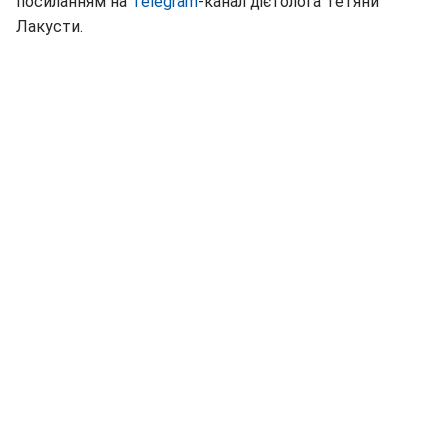
посиланням на
Telegram
-канал дієтолога Тетяни
Лакусти.