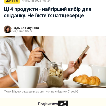
ЖИТТЯ
14 червня 2025 · 09:24
Ці 4 продукти - найгірший вибір для
сніданку. Не їжте їх натщесерце
Людмила Жукова
Редактор Styler
Фото: Від чого краще відмовитися на сніданок (freepik)
Поділитися