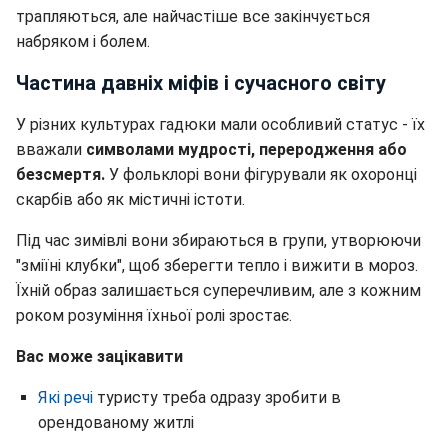
трапляються, але найчастіше все закінчується
набряком і болем.
Частина давніх міфів і сучасного світу
У різних культурах гадюки мали особливий статус - їх
вважали
символами мудрості, переродження або
безсмертя.
У фольклорі вони фігурували як охоронці
скарбів або як містичні істоти.
Під час зимівлі вони збираються в групи, утворюючи
"зміїні клубки", щоб зберегти тепло і вижити в мороз.
Їхній образ залишається суперечливим, але з кожним
роком розуміння їхньої ролі зростає.
Вас може зацікавити
Які речі
туристу треба одразу зробити в
орендованому житлі