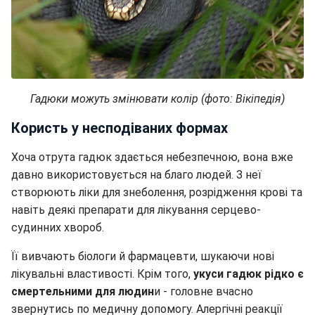
Гадюки можуть змінювати колір (фото: Вікіпедія)
Користь у несподіваних формах
Хоча отрута гадюк здається небезпечною, вона вже
давно використовується на благо людей. З неї
створюють ліки для знеболення, розрідження крові та
навіть деякі препарати для лікування серцево-
судинних хвороб.
Її вивчають біологи й фармацевти, шукаючи нові
лікувальні властивості. Крім того,
укуси гадюк рідко є
смертельними для людин
и - головне вчасно
звернутись по медичну допомогу. Алергічні реакції