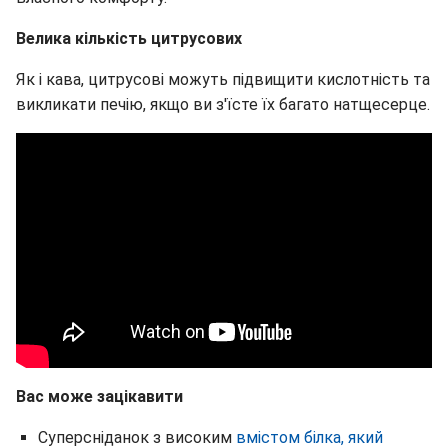
Велика кількість цитрусових
Як і кава, цитрусові можуть підвищити кислотність та
викликати печію, якщо ви з'їсте їх багато натщесерце.
Вас може зацікавити
Суперсніданок з високим
вмістом білка, який