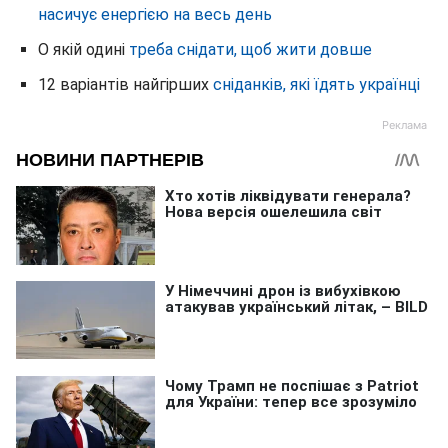
насичує енергією на весь день
О якій одині
треба снідати, щоб жити довше
12 варіантів найгірших
сніданків, які їдять українці