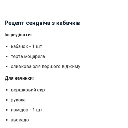
Рецепт сендвіча з кабачків
Інгредієнти:
кабачок - 1 шт.
терта моцарела
оливкова олія першого віджиму
Для начинки:
вершковий сир
рукола
помідор - 1 шт.
авокадо