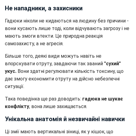
Не нападники, а захисники
Гадюки ніколи не кидаються на людину без причини -
вони кусають лише тоді, коли відчувають загрозу і не
мають змоги втекти. Це природна реакція
самозахисту, а не агресія.
Більше того, деякі види можуть навіть не
впорскувати отруту, завдаючи так званий
"сухий"
укус.
Вони здатні регулювати кількість токсину, що
дає змогу економити отруту на дійсно небезпечні
ситуації.
Така поведінка ще раз доводить:
гадюка не шукає
конфлікту
, вона лише захищається.
Унікальна анатомія й незвичайні навички
Ці змії мають вертикальні зіниці, як у кішок, що