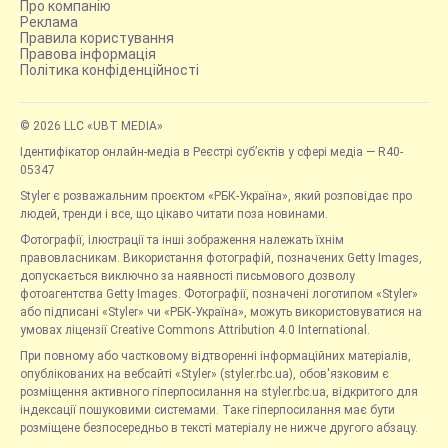
Про компанію
Реклама
Правила користування
Правова інформація
Політика конфіденційності
© 2026 LLC «UBT MEDIA»
Ідентифікатор онлайн-медіа в Реєстрі суб’єктів у сфері медіа — R40-
05347
Styler є розважальним проєктом «РБК-Україна», який розповідає про
людей, тренди і все, що цікаво читати поза новинами.
Фотографії, ілюстрації та інші зображення належать їхнім
правовласникам. Використання фотографій, позначених Getty Images,
допускається виключно за наявності письмового дозволу
фотоагентства Getty Images. Фотографії, позначені логотипом «Styler»
або підписані «Styler» чи «РБК-Україна», можуть використовуватися на
умовах ліцензії Creative Commons Attribution 4.0 International.
При повному або частковому відтворенні інформаційних матеріалів,
опублікованих на вебсайті «Styler» (styler.rbc.ua), обов'язковим є
розміщення активного гіперпосилання на styler.rbc.ua, відкритого для
індексації пошуковими системами. Таке гіперпосилання має бути
розміщене безпосередньо в тексті матеріалу не нижче другого абзацу.