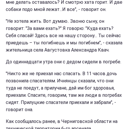
мне делать оставалось? И смотрю хата горит. И две
собаки подо мной лежат...И все", - говорит он.
"Не хотела жить. Вот думаю.. Звоню сыну, он
говорит: "За вами ехать?" Я говорю: "Куда ехать?
Себя спасай! Здесь все на нашу сторону... Ты сейчас
приедешь – ты погибнешь и мы погибнем", - сказала
жительница села Августовка Александра Квач.
До одиннадцати утра они с дедом сидели в погребе.
"Никто же не приехал нас спасать. В 11 часов дочь
позвонила спасателям. Ичнянцы сказали, что они
туда не поедут, а прилучане, дай им бог здоровья,
приехали. Спасите, говорим, там же люди в погребах
сидят. Прилуцкие спасатели приехали и забрали", -
говорит она.
Как сообщалось ранее, в Черниговской области на
технической территории 6-го арсенала