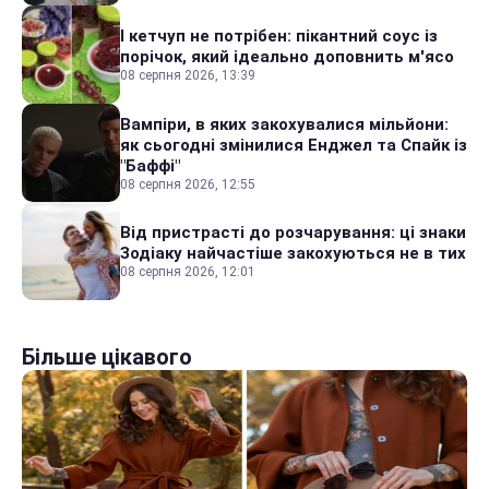
І кетчуп не потрібен: пікантний соус із
порічок, який ідеально доповнить м'ясо
08 серпня 2026, 13:39
Вампіри, в яких закохувалися мільйони:
як сьогодні змінилися Енджел та Спайк із
"Баффі"
08 серпня 2026, 12:55
Від пристрасті до розчарування: ці знаки
Зодіаку найчастіше закохуються не в тих
08 серпня 2026, 12:01
Більше цікавого