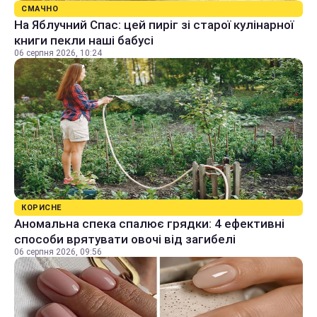
СМАЧНО
На Яблучний Спас: цей пиріг зі старої кулінарної
книги пекли наші бабусі
06 серпня 2026, 10:24
КОРИСНЕ
Аномальна спека спалює грядки: 4 ефективні
способи врятувати овочі від загибелі
06 серпня 2026, 09:56