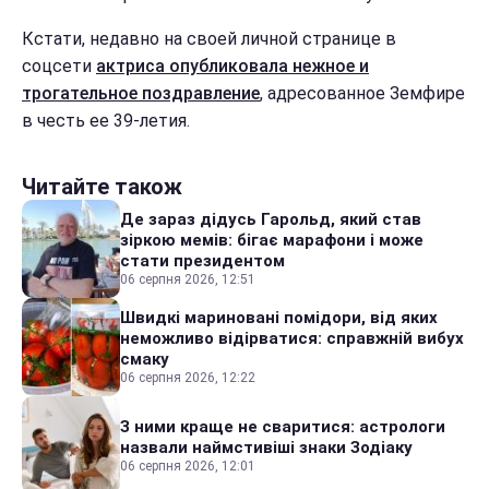
Кстати, недавно на своей личной странице в
соцсети
актриса опубликовала нежное и
трогательное поздравление
, адресованное Земфире
в честь ее 39-летия.
Читайте також
Де зараз дідусь Гарольд, який став
зіркою мемів: бігає марафони і може
стати президентом
06 серпня 2026, 12:51
Швидкі мариновані помідори, від яких
неможливо відірватися: справжній вибух
смаку
06 серпня 2026, 12:22
З ними краще не сваритися: астрологи
назвали наймстивіші знаки Зодіаку
06 серпня 2026, 12:01