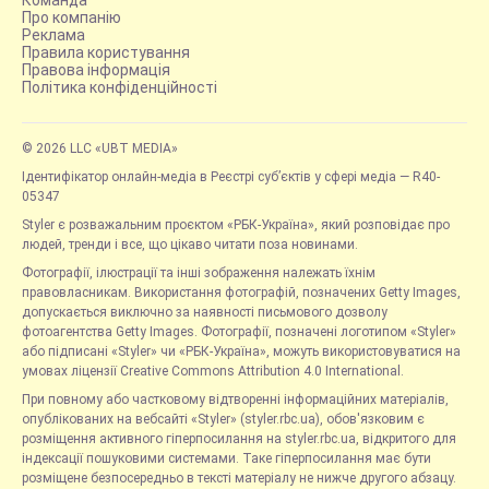
Про компанію
Реклама
Правила користування
Правова інформація
Політика конфіденційності
© 2026 LLC «UBT MEDIA»
Ідентифікатор онлайн-медіа в Реєстрі суб’єктів у сфері медіа — R40-
05347
Styler є розважальним проєктом «РБК-Україна», який розповідає про
людей, тренди і все, що цікаво читати поза новинами.
Фотографії, ілюстрації та інші зображення належать їхнім
правовласникам. Використання фотографій, позначених Getty Images,
допускається виключно за наявності письмового дозволу
фотоагентства Getty Images. Фотографії, позначені логотипом «Styler»
або підписані «Styler» чи «РБК-Україна», можуть використовуватися на
умовах ліцензії Creative Commons Attribution 4.0 International.
При повному або частковому відтворенні інформаційних матеріалів,
опублікованих на вебсайті «Styler» (styler.rbc.ua), обов'язковим є
розміщення активного гіперпосилання на styler.rbc.ua, відкритого для
індексації пошуковими системами. Таке гіперпосилання має бути
розміщене безпосередньо в тексті матеріалу не нижче другого абзацу.