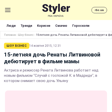
rbc.ua
Люди
Тренди
Корисне
Смачно
Гороскопи
Головна
›
Шоу бізнес
›
15-летняя дочь Ренаты Литвиновой дебютирует в ф
ШОУ БІЗНЕС
14 жовтня 2015, 12:31
15-летняя дочь Ренаты Литвиновой
дебютирует в фильме мамы
Актриса и режиссер Рената Литвинова работает над
новым фильмом "Случай с госпожой К. в Мадриде", в
котором снимает свою дочь Ульяну