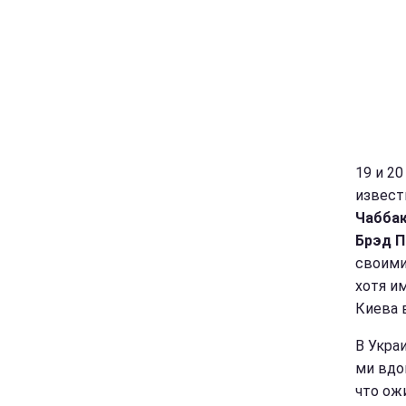
19 и 20
извест
Чабба
Брэд П
своими
хотя и
Киева 
В Укра
ми вдо
что ож