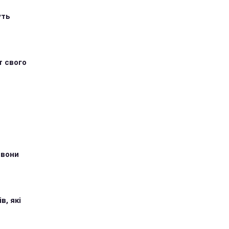
уть
т свого
 вони
в, які