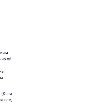
ваны
нно ей
ы
ны,
из
 (Коли
ла нам,