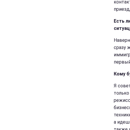
контак
приезд
Есть л
ситуац
Наверн
сразу 
иммигр
первый
Кому б
Я сове
только 
режисс
бизнес
техник
а идеш
также 