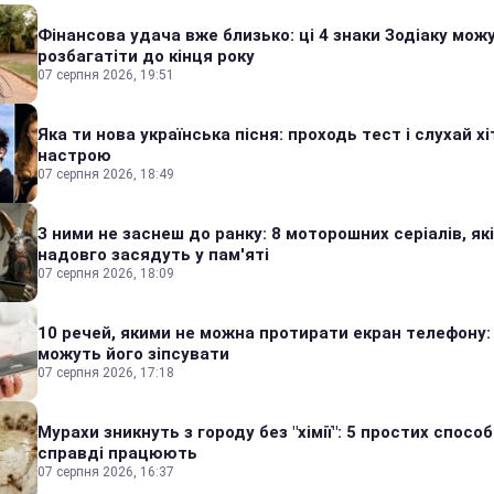
Фінансова удача вже близько: ці 4 знаки Зодіаку мож
розбагатіти до кінця року
07 серпня 2026, 19:51
Яка ти нова українська пісня: проходь тест і слухай хі
настрою
07 серпня 2026, 18:49
З ними не заснеш до ранку: 8 моторошних серіалів, які
надовго засядуть у пам'яті
07 серпня 2026, 18:09
10 речей, якими не можна протирати екран телефону:
можуть його зіпсувати
07 серпня 2026, 17:18
Мурахи зникнуть з городу без "хімії": 5 простих способі
справді працюють
07 серпня 2026, 16:37