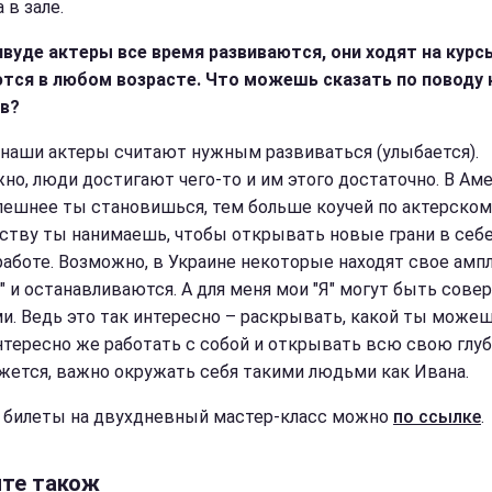
 в зале.
ивуде актеры все время развиваются, они ходят на курс
тся в любом возрасте. Что можешь сказать по поводу
в?
 наши актеры считают нужным развиваться (улыбается).
но, люди достигают чего-то и им этого достаточно. В Аме
пешнее ты становишься, тем больше коучей по актерском
ству ты нанимаешь, чтобы открывать новые грани в себе
работе. Возможно, в Украине некоторые находят свое ампл
Я" и останавливаются. А для меня мои "Я" могут быть сов
и. Ведь это так интересно – раскрывать, какой ты може
нтересно же работать с собой и открывать всю свою глуб
жется, важно окружать себя такими людьми как Ивана.
 билеты на двухдневный мастер-класс можно
по ссылке
.
йте також