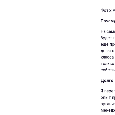
Фото: 
Почему
На сам
будет 
еще пр
делать
класса
только
собств
Долго 
Я пере
опыт п
органи
менедж