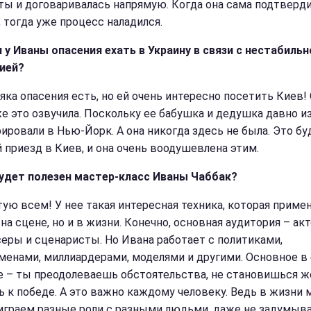
ты и договаривалась напрямую. Когда она сама подтверд
, тогда уже процесс наладился.
и у Иваны опасения ехать в Украину в связи с нестабильн
ией?
яка опасения есть, но ей очень интересно посетить Киев!
же это озвучила. Поскольку ее бабушка и дедушка давно и
ировали в Нью-Йорк. А она никогда здесь не была. Это бу
 приезд в Киев, и она очень воодушевлена этим.
удет полезен мастер-класс Иваны Чаббак?
тую всем! У нее такая интересная техника, которая приме
на сцене, но и в жизни. Конечно, основная аудитория – ак
еры и сценаристы. Но Ивана работает с политиками,
менами, миллиардерами, моделями и другими. Основное в
е – ты преодолеваешь обстоятельства, не становишься ж
ь к победе. А это важно каждому человеку. Ведь в жизни
играем разные роли с разными людьми, даже не задумыва