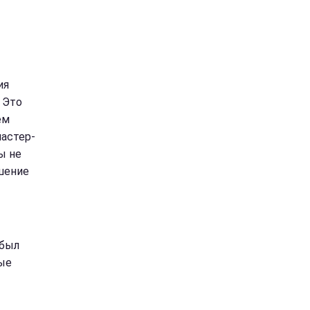
ия
 Это
ем
мастер-
ы не
ышение
 был
ые