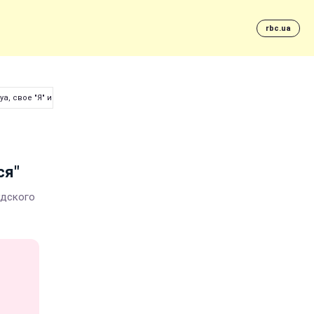
rbc.ua
уа, свое "Я" и останавливаются"
ся"
удского