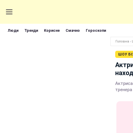
Люди
Тренди
Корисне
Смачно
Гороскопи
Головна
›
ШОУ БІ
Актри
наход
Актриса
тренера