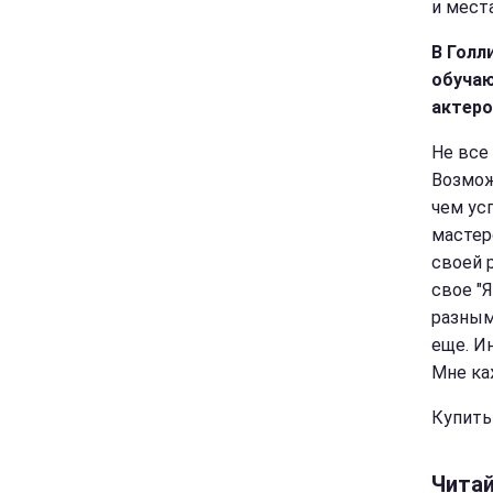
и места
В Голл
обучаю
актеро
Не все
Возмож
чем ус
мастер
своей 
свое "
разным
еще. И
Мне ка
Купить
Чита