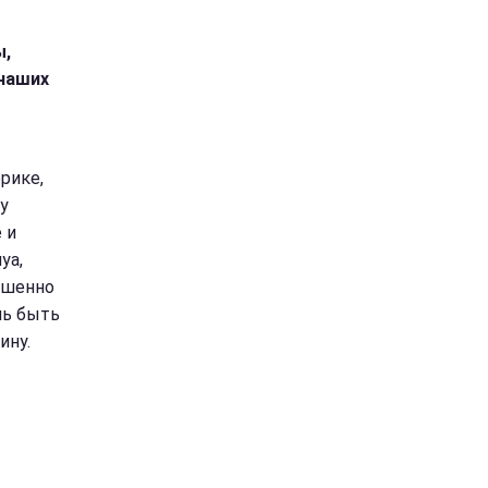
ы,
 наших
рике,
у
 и
уа,
ершенно
шь быть
ину.