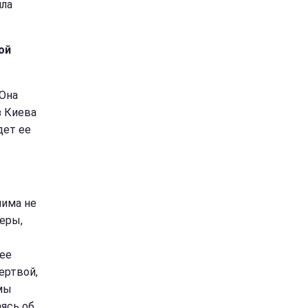
ила
ой
 Она
з Киева
дет ее
нима не
теры,
 ее
ертвой,
 мы
ясь об