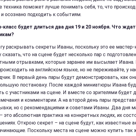
Ее техника поможет лучше понимать себя, то, что происход
, и осознано подходить к событиям.
-класс будет длиться два дня 19 и 20 ноября. Что ждат
икам?
огу раскрывать секреты Иваны, поскольку это ее мастер-к
у сказать, что на сцене будет несколько пар с подготовл
тными отрывками, которые заранее им высылает Ивана. 
происходить на английском языке, но не переживайте, у на
дчик. В первый день пары будут демонстрировать, как он
большую постановку. После каждой миниатюры Ивана бу
ть с участниками на сцене. И вместе со зрителями будет 
амечания и комментарии. А на второй день пары представ
ывки, но с рекомендациями и советами Иваны. Два дня м
 – это абсолютная практика на конкретных людях, их сост
шениях. Открою секрет – на сцене будут, как известные а
начинающие. Поскольку места на сцене можно купить так ж