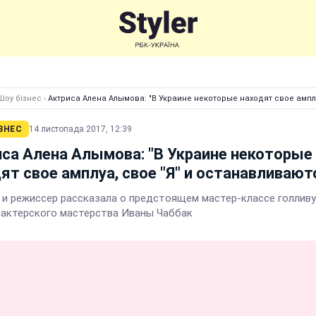
Шоу бізнес
›
Актриса Алена Алымова: "В Украине некоторые находят свое ампл
ЗНЕС
14 листопада 2017, 12:39
са Алена Алымова: "В Украине некоторые
ят свое амплуа, свое "Я" и останавливают
 и режиссер рассказала о предстоящем мастер-классе голлив
 актерского мастерства Иваны Чаббак