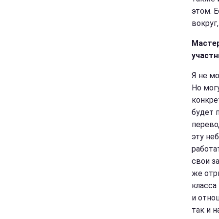
этом. 
вокруг
Мастер
участн
Я не м
Но мог
конкре
будет 
перево
эту не
работа
свои з
же отр
класса
и отно
так и 