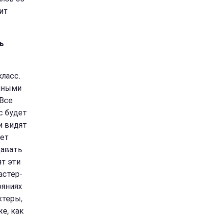
ит
ь
ласс.
енными
Все
с будет
и видят
дет
давать
ят эти
астер-
ояниях
ктеры,
е, как