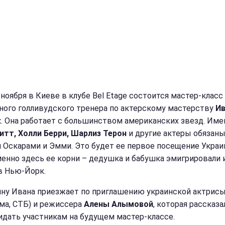
 ноября в Киеве в клубе Bel Etage состоится мастер-класс
ного голливудского тренера по актерскому мастерству
И
к
. Она работает с большинством американских звезд. Име
итт, Холли Берри, Шарлиз Терон
и другие актеры обязан
 Оскарами и Эмми. Это будет ее первое посещение Украи
менно здесь ее корни – дедушка и бабушка эмигрировали 
в Нью-Йорк.
ину Ивана приезжает по приглашению украинской актрисы
ма, СТБ) и режиссера
Алены Алымовой
, которая рассказа
идать участникам на будущем мастер-классе.