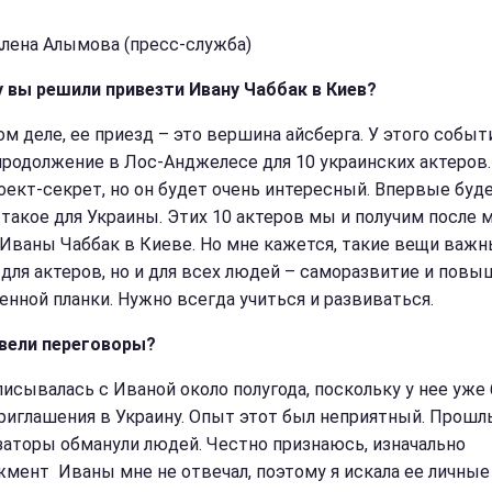
Алена Алымова (пресс-служба)
 вы решили привезти Ивану Чаббак в Киев?
ом деле, ее приезд – это вершина айсберга. У этого событ
продолжение в Лос-Анджелесе для 10 украинских актеров.
оект-секрет, но он будет очень интересный. Впервые буд
 такое для Украины. Этих 10 актеров мы и получим после 
 Иваны Чаббак в Киеве. Но мне кажется, такие вещи важн
 для актеров, но и для всех людей – саморазвитие и пов
енной планки. Нужно всегда учиться и развиваться.
вели переговоры?
писывалась с Иваной около полугода, поскольку у нее уже
риглашения в Украину. Опыт этот был неприятный. Прошл
заторы обманули людей. Честно признаюсь, изначально
мент Иваны мне не отвечал, поэтому я искала ее личные