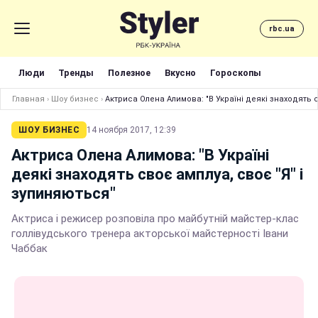
rbc.ua
Люди
Тренды
Полезное
Вкусно
Гороскопы
Главная
›
Шоу бизнес
›
Актриса Олена Алимова: "В Україні деякі знаходять с
ШОУ БИЗНЕС
14 ноября 2017, 12:39
Актриса Олена Алимова: "В Україні
деякі знаходять своє амплуа, своє "Я" і
зупиняються"
Актриса і режисер розповіла про майбутній майстер-клас
голлівудського тренера акторської майстерності Івани
Чаббак