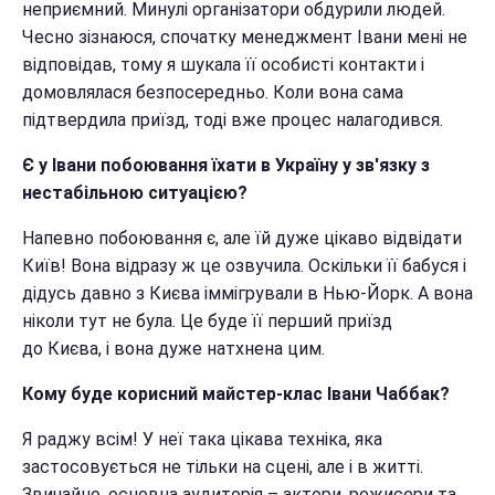
неприємний. Минулі організатори обдурили людей.
Чесно зізнаюся, спочатку менеджмент Івани мені не
відповідав, тому я шукала її особисті контакти і
домовлялася безпосередньо. Коли вона сама
підтвердила приїзд, тоді вже процес налагодився.
Є у Івани побоювання їхати в Україну у зв'язку з
нестабільною ситуацією?
Напевно побоювання є, але їй дуже цікаво відвідати
Київ! Вона відразу ж це озвучила. Оскільки її бабуся і
дідусь давно з Києва іммігрували в Нью-Йорк. А вона
ніколи тут не була. Це буде її перший приїзд
до Києва, і вона дуже натхнена цим.
Кому буде корисний майстер-клас Івани Чаббак?
Я раджу всім! У неї така цікава техніка, яка
застосовується не тільки на сцені, але і в житті.
Звичайно, основна аудиторія – актори, режисери та