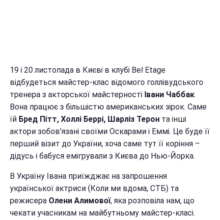
19 і 20 листопада в Києві в клубі Bel Etage
відбудеться майстер-клас відомого голлівудського
тренера з акторської майстерності
Івани Чаббак
.
Вона працює з більшістю американських зірок. Саме
їй
Бред Пітт, Холлі Беррі, Шарліз Терон
та інші
актори зобов'язані своїми Оскарами і Еммі. Це буде її
перший візит до України, хоча саме тут її коріння –
дідусь і бабуся емігрували з Києва до Нью-Йорка.
В Україну Івана приїжджає на запрошення
української актриси (Коли ми вдома, СТБ) та
режисера
Олени Алимової
, яка розповіла нам, що
чекати учасникам на майбутньому майстер-класі.