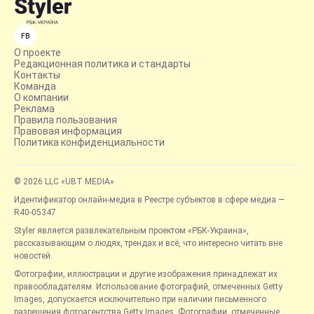
FB
О проекте
Редакционная политика и стандарты
Контакты
Команда
О компании
Реклама
Правила пользования
Правовая информация
Политика конфиденциальности
© 2026 LLC «UBT MEDIA»
Идентификатор онлайн-медиа в Реестре субъектов в сфере медиа —
R40-05347
Styler является развлекательным проектом «РБК-Украина»,
рассказывающим о людях, трендах и всё, что интересно читать вне
новостей.
Фотографии, иллюстрации и другие изображения принадлежат их
правообладателям. Использование фотографий, отмеченных Getty
Images, допускается исключительно при наличии письменного
разрешения фотоагентства Getty Images. Фотографии, отмеченные