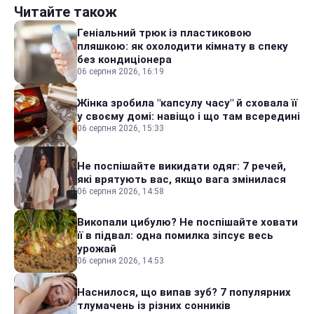
Читайте також
Геніальний трюк із пластиковою
пляшкою: як охолодити кімнату в спеку
без кондиціонера
06 серпня 2026, 16:19
Жінка зробила "капсулу часу" й сховала її
у своєму домі: навіщо і що там всередині
06 серпня 2026, 15:33
Не поспішайте викидати одяг: 7 речей,
які врятують вас, якщо вага змінилася
06 серпня 2026, 14:58
Викопали цибулю? Не поспішайте ховати
її в підвал: одна помилка зіпсує весь
урожай
06 серпня 2026, 14:53
Наснилося, що випав зуб? 7 популярних
тлумачень із різних сонників