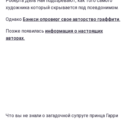
Роберта Дель Ная подозревают, как того самого
художника который скрывается под псевдонимом.
Однако
Бэнкси опроверг свое авторство граффити.
Позже появилась
информация о настоящих
авторах.
Что вы не знали о загадочной супруге принца Гарри