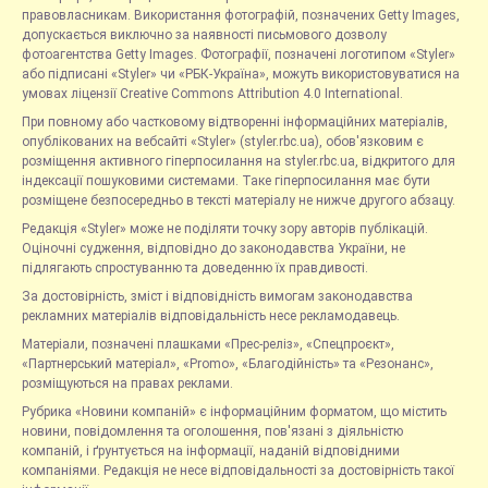
правовласникам. Використання фотографій, позначених Getty Images,
допускається виключно за наявності письмового дозволу
фотоагентства Getty Images. Фотографії, позначені логотипом «Styler»
або підписані «Styler» чи «РБК-Україна», можуть використовуватися на
умовах ліцензії Creative Commons Attribution 4.0 International.
При повному або частковому відтворенні інформаційних матеріалів,
опублікованих на вебсайті «Styler» (styler.rbc.ua), обов'язковим є
розміщення активного гіперпосилання на styler.rbc.ua, відкритого для
індексації пошуковими системами. Таке гіперпосилання має бути
розміщене безпосередньо в тексті матеріалу не нижче другого абзацу.
Редакція «Styler» може не поділяти точку зору авторів публікацій.
Оціночні судження, відповідно до законодавства України, не
підлягають спростуванню та доведенню їх правдивості.
За достовірність, зміст і відповідність вимогам законодавства
рекламних матеріалів відповідальність несе рекламодавець.
Матеріали, позначені плашками «Прес-реліз», «Спецпроєкт»,
«Партнерський матеріал», «Promo», «Благодійність» та «Резонанс»,
розміщуються на правах реклами.
Рубрика «Новини компаній» є інформаційним форматом, що містить
новини, повідомлення та оголошення, пов'язані з діяльністю
компаній, і ґрунтується на інформації, наданій відповідними
компаніями. Редакція не несе відповідальності за достовірність такої