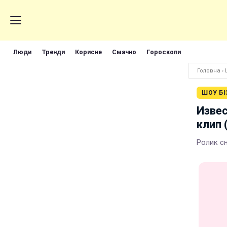
Люди
Тренди
Корисне
Смачно
Гороскопи
Головна
›
ШОУ БІ
Извес
клип 
Ролик с