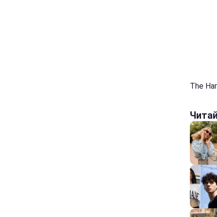
The Har
Чита