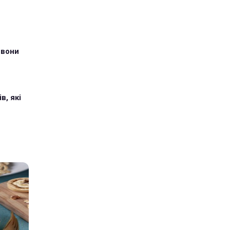
 вони
в, які