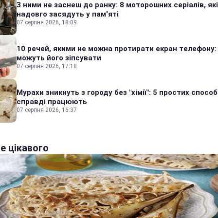
З ними не заснеш до ранку: 8 моторошних серіалів, які
надовго засядуть у пам'яті
07 серпня 2026, 18:09
10 речей, якими не можна протирати екран телефону:
можуть його зіпсувати
07 серпня 2026, 17:18
Мурахи зникнуть з городу без "хімії": 5 простих способі
справді працюють
07 серпня 2026, 16:37
е цікавого