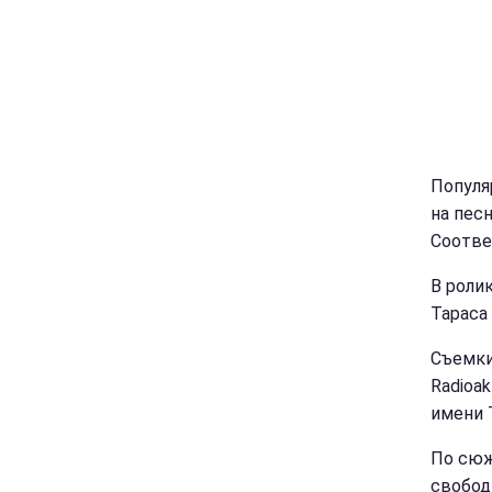
Популя
на песн
Соотве
В роли
Тараса
Съемки
Radioa
имени 
По сюж
свобод