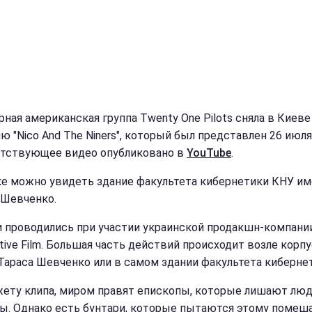
рная американская группа Twenty One Pilots сняла в Киеве
ю "Nico And The Niners", который был представлен 26 июля
тствующее видео опубликовано в
YouTube
.
ке можно увидеть здание факультета кибернетики КНУ и
 Шевченко.
 проводились при участии украинской продакшн-компани
ktive Film. Большая часть действий происходит возле корп
Тараса Шевченко или в самом здании факультета киберне
ету клипа, миром правят епископы, которые лишают лю
ы. Однако есть бунтари, которые пытаются этому помеша