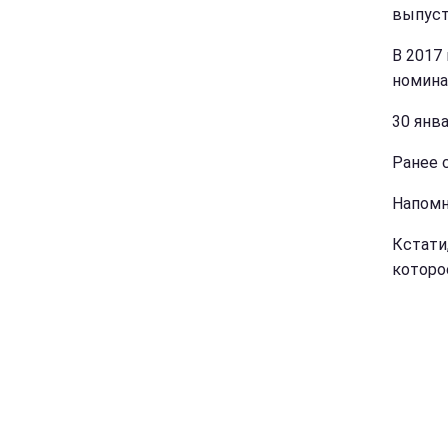
выпусти
В 2017
номина
30 янв
Ранее 
Напомн
Кстати
которо