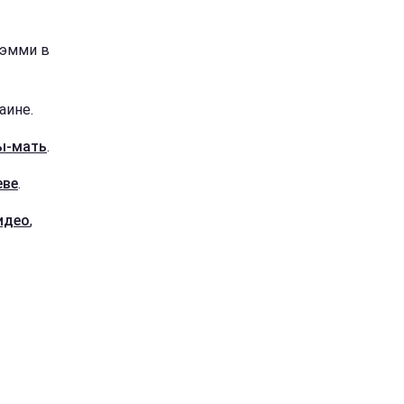
рэмми в
аине.
ны-мать
.
еве
.
идео
,