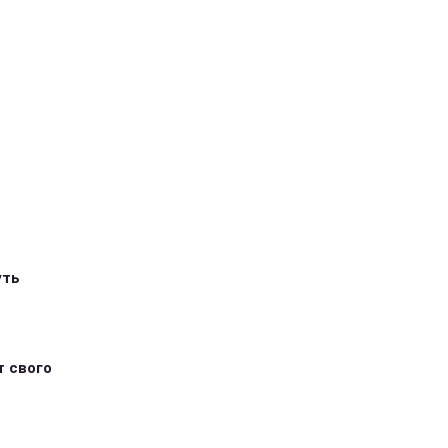
уть
т свого