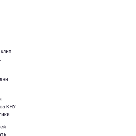
 клип
.
мени
и
уса КНУ
тики.
дей
ть.