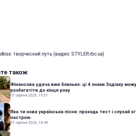
dkiss: творческий путь (видео: STYLER.rbc.ua)
йте також
Фінансова удача вже близько: ці 4 знаки Зодіаку мож
розбагатіти до кінця року
07 серпня 2026, 19:51
Яка ти нова українська пісня: проходь тест і слухай хі
настрою
07 серпня 2026, 18:49