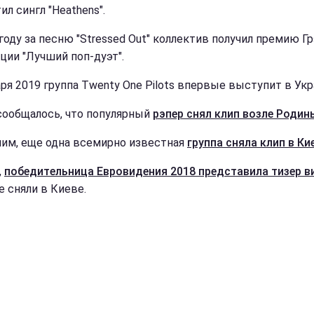
л сингл "Heathens".
 году за песню "Stressed Out" коллектив получил премию Г
ции "Лучший поп-дуэт".
аря 2019 группа Twenty One Pilots впервые выступит в Укр
сообщалось, что популярный
рэпер снял клип возле Роди
им, еще одна всемирно известная
группа сняла клип в Ки
,
победительница Евровидения 2018 представила тизер в
е сняли в Киеве.