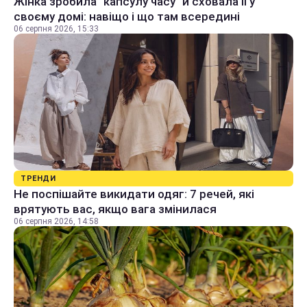
Жінка зробила "капсулу часу" й сховала її у
своєму домі: навіщо і що там всередині
06 серпня 2026, 15:33
ТРЕНДИ
Не поспішайте викидати одяг: 7 речей, які
врятують вас, якщо вага змінилася
06 серпня 2026, 14:58