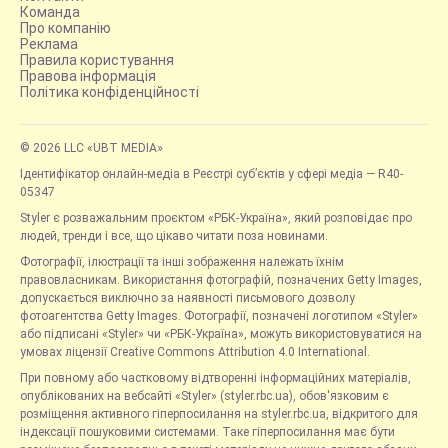
Команда
Про компанію
Реклама
Правила користування
Правова інформація
Політика конфіденційності
© 2026 LLC «UBT MEDIA»
Ідентифікатор онлайн-медіа в Реєстрі суб’єктів у сфері медіа — R40-
05347
Styler є розважальним проєктом «РБК-Україна», який розповідає про
людей, тренди і все, що цікаво читати поза новинами.
Фотографії, ілюстрації та інші зображення належать їхнім
правовласникам. Використання фотографій, позначених Getty Images,
допускається виключно за наявності письмового дозволу
фотоагентства Getty Images. Фотографії, позначені логотипом «Styler»
або підписані «Styler» чи «РБК-Україна», можуть використовуватися на
умовах ліцензії Creative Commons Attribution 4.0 International.
При повному або частковому відтворенні інформаційних матеріалів,
опублікованих на вебсайті «Styler» (styler.rbc.ua), обов'язковим є
розміщення активного гіперпосилання на styler.rbc.ua, відкритого для
індексації пошуковими системами. Таке гіперпосилання має бути