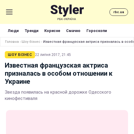
rbc.ua
Люди
Тренди
Корисне
Смачно
Гороскопи
Головна
›
Шоу бізнес
›
Известная французская актриса призналась в особ
ШОУ БІЗНЕС
22 липня 2017, 21:45
Известная французская актриса
призналась в особом отношении к
Украине
Звезда появилась на красной дорожке Одесского
кинофестиваля