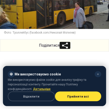
Фото: Троллейбус (facebook.com/Николай Могилев)
Поділитися
🍪
Ми використовуємо cookie
✕
Ми використовуємо файли cookie для аналізу трафіку та
персоналізації контенту. Прочитайте нашу Політику
конфіденційності.
Детальніше
Відхилити
Прийняти всі