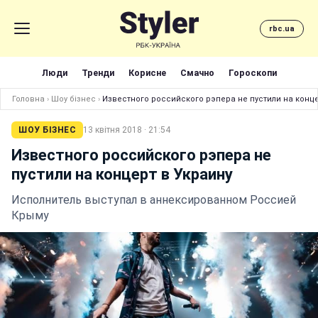
rbc.ua
Люди
Тренди
Корисне
Смачно
Гороскопи
Головна
›
Шоу бізнес
›
Известного российского рэпера не пустили на конце
ШОУ БІЗНЕС
13 квітня 2018 · 21:54
Известного российского рэпера не
пустили на концерт в Украину
Исполнитель выступал в аннексированном Россией
Крыму