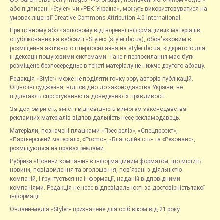
або підписані «Styler» чи «РБК-Україна», можуть використовуватися на
умовах ліцензії Creative Commons Attribution 4.0 International.
При повному або частковому відтворенні інформаційних матеріалів,
опублікованих на вебсайті «Styler» (styler.rbc.ua), обов'язковим є
розміщення активного гіперпосилання на styler.rbc.ua, відкритого для
індексації пошуковими системами. Таке гіперпосилання має бути
розміщене безпосередньо в тексті матеріалу не нижче другого абзацу.
Редакція «Styler» може не поділяти точку зору авторів публікацій.
Оціночні судження, відповідно до законодавства України, не
підлягають спростуванню та доведенню їх правдивості.
За достовірність, зміст і відповідність вимогам законодавства
рекламних матеріалів відповідальність несе рекламодавець.
Матеріали, позначені плашками «Прес-реліз», «Спецпроєкт»,
«Партнерський матеріал», «Promo», «Благодійність» та «Резонанс»,
розміщуються на правах реклами.
Рубрика «Новини компаній» є інформаційним форматом, що містить
новини, повідомлення та оголошення, пов'язані з діяльністю
компаній, і ґрунтується на інформації, наданій відповідними
компаніями. Редакція не несе відповідальності за достовірність такої
інформації.
Онлайн-медіа «Styler» призначене для осіб віком від 21 року.