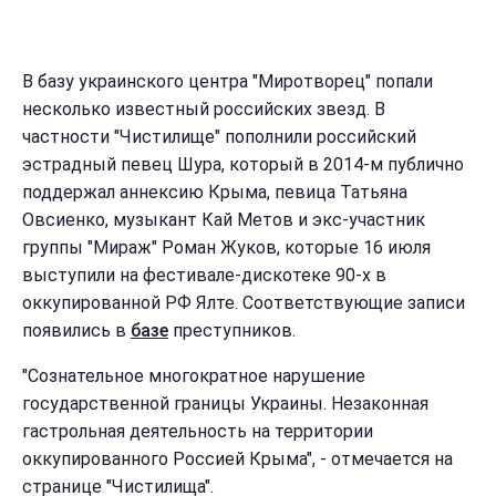
В базу украинского центра "Миротворец" попали
несколько известный российских звезд. В
частности "Чистилище" пополнили российский
эстрадный певец Шура, который в 2014-м публично
поддержал аннексию Крыма, певица Татьяна
Овсиенко, музыкант Кай Метов и экс-участник
группы "Мираж" Роман Жуков, которые 16 июля
выступили на фестивале-дискотеке 90-х в
оккупированной РФ Ялте. Соответствующие записи
появились в
базе
преступников.
"Сознательное многократное нарушение
государственной границы Украины. Незаконная
гастрольная деятельность на территории
оккупированного Россией Крыма", - отмечается на
странице "Чистилища".