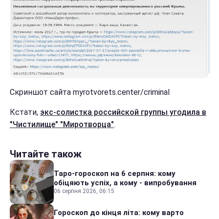
Скриншот сайта myrotvorets.center/criminal
Кстати,
экс-солистка российской группы угодила в
"Чистилище" "Миротворца"
.
Читайте також
Таро-гороскоп на 6 серпня: кому
обіцяють успіх, а кому - випробування
06 серпня 2026, 06:15
Гороскоп до кінця літа: кому варто