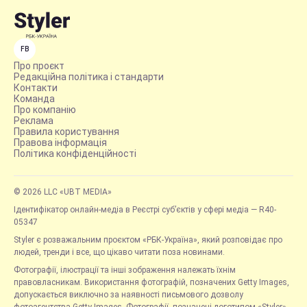
FB
Про проєкт
Редакційна політика і стандарти
Контакти
Команда
Про компанію
Реклама
Правила користування
Правова інформація
Політика конфіденційності
© 2026 LLC «UBT MEDIA»
Ідентифікатор онлайн-медіа в Реєстрі суб’єктів у сфері медіа — R40-
05347
Styler є розважальним проєктом «РБК-Україна», який розповідає про
людей, тренди і все, що цікаво читати поза новинами.
Фотографії, ілюстрації та інші зображення належать їхнім
правовласникам. Використання фотографій, позначених Getty Images,
допускається виключно за наявності письмового дозволу
фотоагентства Getty Images. Фотографії, позначені логотипом «Styler»