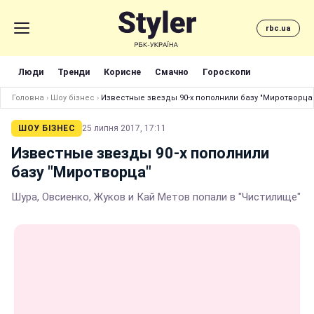
rbc.ua
Люди
Тренди
Корисне
Смачно
Гороскопи
Головна
›
Шоу бізнес
›
Известные звезды 90-х пополнили базу "Миротворца
ШОУ БІЗНЕС
25 липня 2017, 17:11
Известные звезды 90-х пополнили
базу "Миротворца"
Шура, Овсиенко, Жуков и Кай Метов попали в "Чистилище"