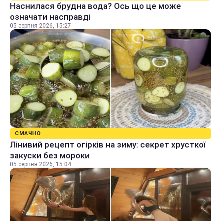
Наснилася брудна вода? Ось що це може
означати насправді
05 серпня 2026, 15:27
СМАЧНО
Лінивий рецепт огірків на зиму: секрет хрусткої
закуски без мороки
05 серпня 2026, 15:04