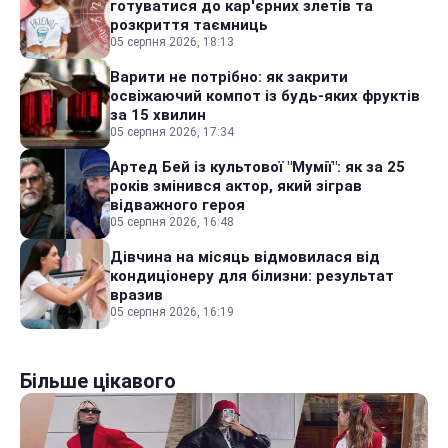
готуватися до кар'єрних злетів та
розкриття таємниць
05 серпня 2026, 18:13
Варити не потрібно: як закрити
освіжаючий компот із будь-яких фруктів
за 15 хвилин
05 серпня 2026, 17:34
Артед Бей із культової "Мумії": як за 25
років змінився актор, який зіграв
відважного героя
05 серпня 2026, 16:48
Дівчина на місяць відмовилася від
кондиціонеру для білизни: результат
вразив
05 серпня 2026, 16:19
Більше цікавого