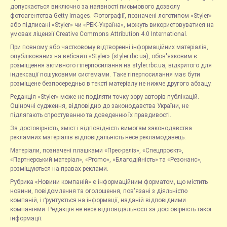
допускається виключно за наявності письмового дозволу
фотоагентства Getty Images. Фотографії, позначені логотипом «Styler»
або підписані «Styler» чи «РБК-Україна», можуть використовуватися на
умовах ліцензії Creative Commons Attribution 4.0 International.
При повному або частковому відтворенні інформаційних матеріалів,
опублікованих на вебсайті «Styler» (styler.rbc.ua), обов'язковим є
розміщення активного гіперпосилання на styler.rbc.ua, відкритого для
індексації пошуковими системами. Таке гіперпосилання має бути
розміщене безпосередньо в тексті матеріалу не нижче другого абзацу.
Редакція «Styler» може не поділяти точку зору авторів публікацій.
Оціночні судження, відповідно до законодавства України, не
підлягають спростуванню та доведенню їх правдивості.
За достовірність, зміст і відповідність вимогам законодавства
рекламних матеріалів відповідальність несе рекламодавець.
Матеріали, позначені плашками «Прес-реліз», «Спецпроєкт»,
«Партнерський матеріал», «Promo», «Благодійність» та «Резонанс»,
розміщуються на правах реклами.
Рубрика «Новини компаній» є інформаційним форматом, що містить
новини, повідомлення та оголошення, пов'язані з діяльністю
компаній, і ґрунтується на інформації, наданій відповідними
компаніями. Редакція не несе відповідальності за достовірність такої
інформації.