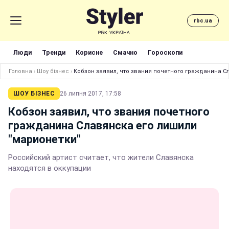
rbc.ua
Люди
Тренди
Корисне
Смачно
Гороскопи
Головна
›
Шоу бізнес
›
Кобзон заявил, что звания почетного гражданина С
ШОУ БІЗНЕС
26 липня 2017, 17:58
Кобзон заявил, что звания почетного
гражданина Славянска его лишили
"марионетки"
Российский артист считает, что жители Славянска
находятся в оккупации