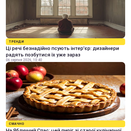
ТРЕНДИ
Ці речі безнадійно псують інтер'єр: дизайнери
радять позбутися їх уже зараз
06 серпня 2026, 10:40
СМАЧНО
На Яблучний Спас: цей пиріг зі старої кулінарної