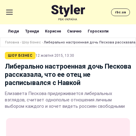
rbc.ua
Люди
Тренди
Корисне
Смачно
Гороскопи
Головна
›
Шоу бізнес
›
Либерально настроенная дочь Пескова рассказала,
ШОУ БІЗНЕС
12 жовтня 2015, 13:30
Либерально настроенная дочь Пескова
рассказала, что ее отец не
расписывался с Навкой
Елизавета Пескова придерживается либеральных
взглядов, считает однополые отношения личным
выбором каждого и хочет видеть россиян свободными