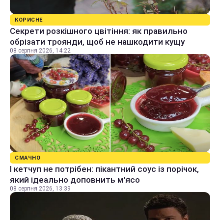
КОРИСНЕ
Секрети розкішного цвітіння: як правильно
обрізати троянди, щоб не нашкодити кущу
08 серпня 2026, 14:22
СМАЧНО
І кетчуп не потрібен: пікантний соус із порічок,
який ідеально доповнить м'ясо
08 серпня 2026, 13:39