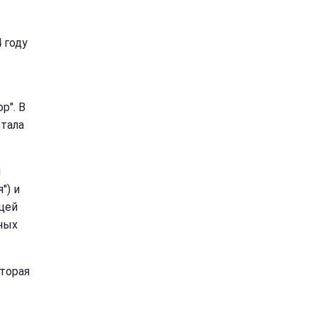
 году
р". В
стала
й
") и
цей
шных
оторая