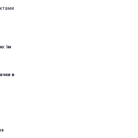
актами
ю: їм
ачки в
ез