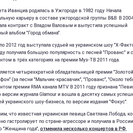
ета Иванцив родилась в Ужгороде в 1982 году. Начала
льную карьеру в составе ужгородской группы B&B. В 2004
ала контракт с Владом Валовым и выпустила успешный
ый альбом "Город обмана".
 по 2012 год выступала судьей на украинском шоу "X-Факто
оду получила большую популярность с песней "Прованс" и 
нтом в трёх категориях на премии Муз-ТВ 2011 года.
вляется четырехкратной обладательницей премии "Золото
он" (за песни "Мальчик-красавчик", "Прованс", "Около тебя
нтом премии RMA канала MTV. В 2011 году признана "Певи
по версии журнала Glamour и вошла в десятку самых успе
ей украинского шоу-бизнеса, по версии издания "Фокус".
им, что известная украинская певица Светлана Лобода, к
рно гастролирует по стране-агрессоре и получила в России
 "Женщина года",
отменила несколько концертов в РФ.