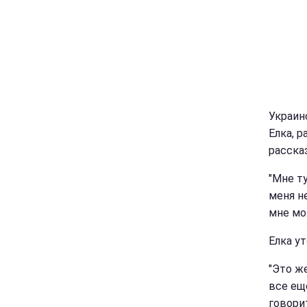
Украин
Елка, р
расска
"Мне ту
меня н
мне мо
Елка у
"Это ж
все ещ
говори