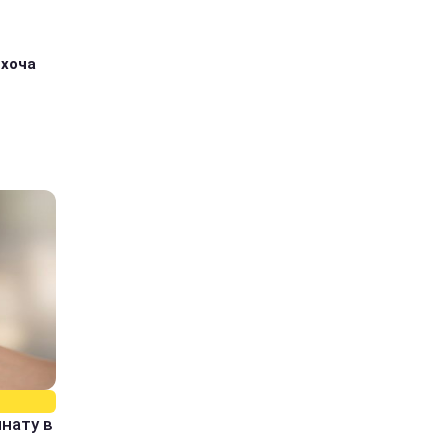
 хоча
нату в