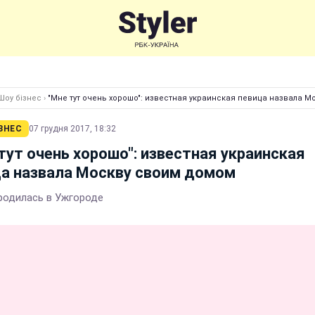
Шоу бізнес
›
"Мне тут очень хорошо": известная украинская певица назвала 
ЗНЕС
07 грудня 2017, 18:32
тут очень хорошо": известная украинская
а назвала Москву своим домом
родилась в Ужгороде