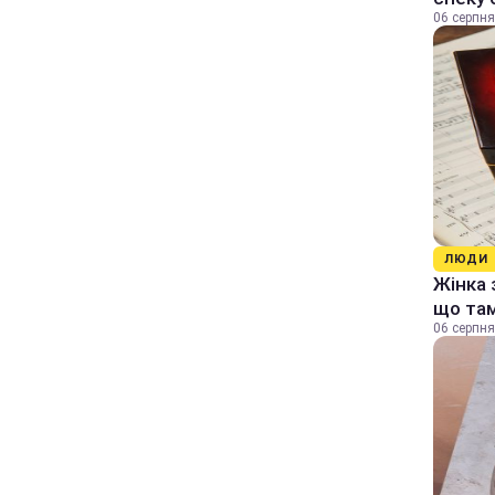
06 серпня
ЛЮДИ
Жінка 
що та
06 серпня