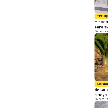
ТРЕНД
Не пос
вага з
06 серпня
КОРИС
Викопа
зіпсує
06 серпня