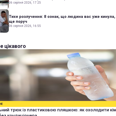
06 серпня 2026, 17:25
Тихе розлучення: 8 ознак, що людина вас уже кинула,
ще поруч
06 серпня 2026, 16:55
е цікавого
НЕ
ьний трюк із пластиковою пляшкою: як охолодити кім
без кондиціонера