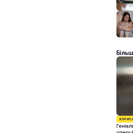
Більш
КОРИС
Геніал
спеку 