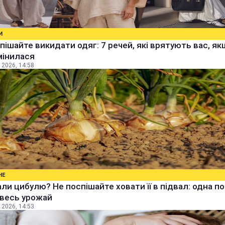
И
пішайте викидати одяг: 7 речей, які врятують вас, я
мінилася
 2026, 14:58
НЕ
ли цибулю? Не поспішайте ховати її в підвал: одна п
 весь урожай
 2026, 14:53