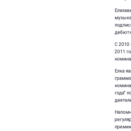
Елизав
музыка
подпис
дебютн
С 2010
2011 г
номина
Елка я
граммоф
номина
года" 
деятел
Напомн
регуля
премию