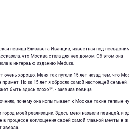
ская певица Елизавета Иванцив, известная под псевдони
ассказала, что Москва стала для нее домом. Об этом она
зала в интервью изданию Meduza.
т очень хорошо. Меня так пугали 15 лет назад тем, что Мо
е примет. Но за 15 лет я обросла самой настоящей семьей.
жет быть здесь плохо?", - заявила певица.
точнила, почему она испытывает к Москве такие теплые ч
е город моей реализации. Здесь меня назвали певицей, и з
е в процессе воплощения своей самой главной мечты в жи
т звезда.