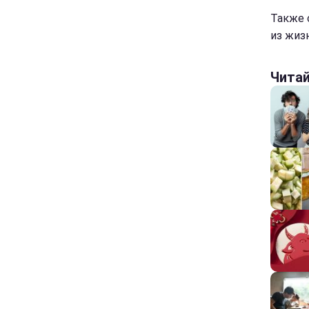
Также 
из жизн
Чита