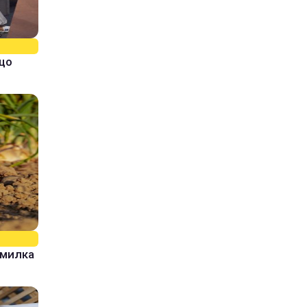
кщо
омилка