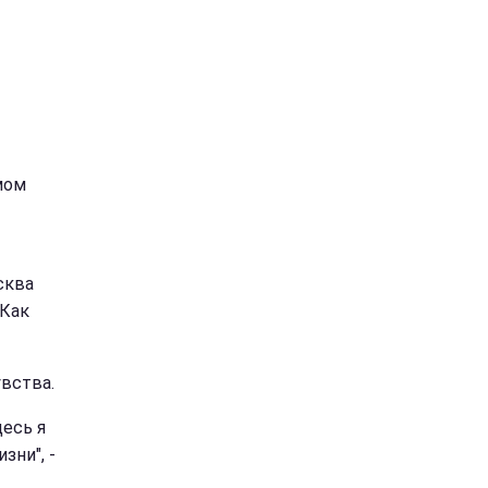
мом
сква
 Как
увства.
десь я
зни", -