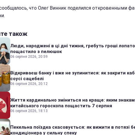
сообщалось, что Олег Винник поделился откровенными ф
и.
йте також
Люди, народжені в ці дні тижня, гребуть гроші лопато
пощастило з пелюшок
06 серпня 2026, 20:59
Відкриваєш банку і вже не зупинитися: як закрити каб
соусі сацебелі
06 серпня 2026, 20:12
Життя кардинально зміниться на краще: яким знакам
китайського гороскопа пощастить 7 серпня
06 серпня 2026, 18:13
Пекельна поїздка скасовується: як вижити в потязі б
кондиціонера у сильну спеку