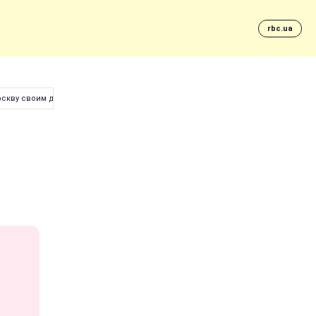
rbc.ua
Москву своим домом