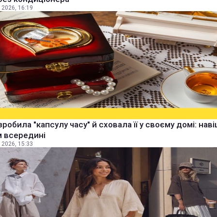
 2026, 16:19
зробила "капсулу часу" й сховала її у своєму домі: наві
м всередині
 2026, 15:33