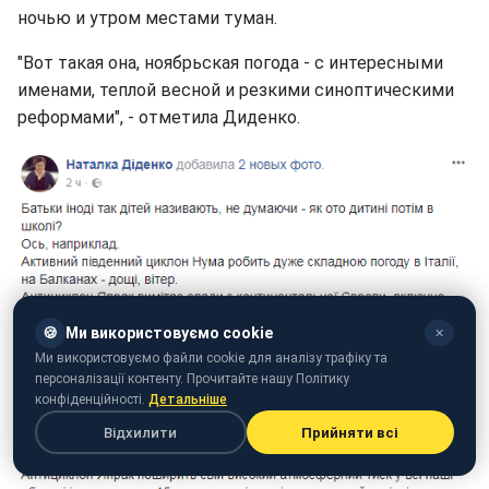
ночью и утром местами туман.
"Вот такая она, ноябрьская погода - с интересными
именами, теплой весной и резкими синоптическими
реформами", - отметила Диденко.
🍪
Ми використовуємо cookie
✕
Ми використовуємо файли cookie для аналізу трафіку та
персоналізації контенту. Прочитайте нашу Політику
конфіденційності.
Детальніше
Відхилити
Прийняти всі