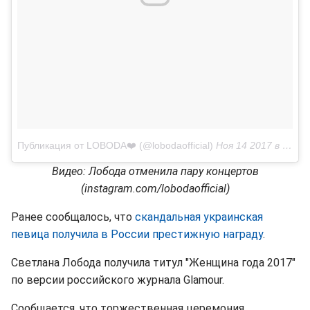
Публикация от LOBODA❤️ (@lobodaofficial)
Ноя 14 2017 в 6:09 PST
Видео: Лобода отменила пару концертов
(instagram.com/lobodaofficial)
Ранее сообщалось, что
скандальная украинская
певица получила в России престижную награду
.
Светлана Лобода получила титул "Женщина года 2017"
по версии российского журнала Glamour.
Сообщается, что торжественная церемония