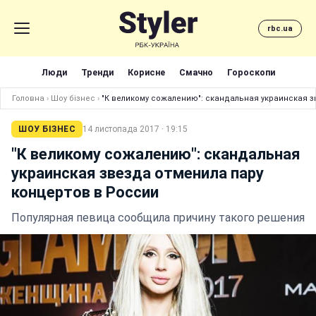
rbc.ua
Люди
Тренди
Корисне
Смачно
Гороскопи
Головна
›
Шоу бізнес
›
"К великому сожалению": скандальная украинская з
ШОУ БІЗНЕС
14 листопада 2017 · 19:15
"К великому сожалению": скандальная
украинская звезда отменила пару
концертов в России
Популярная певица сообщила причину такого решения