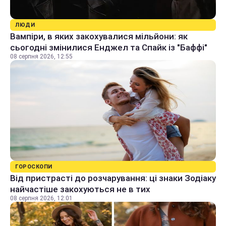
ЛЮДИ
Вампіри, в яких закохувалися мільйони: як
сьогодні змінилися Енджел та Спайк із "Баффі"
08 серпня 2026, 12:55
ГОРОСКОПИ
Від пристрасті до розчарування: ці знаки Зодіаку
найчастіше закохуються не в тих
08 серпня 2026, 12:01