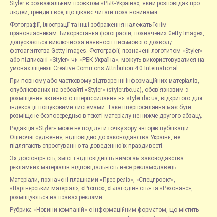
Styler є розважальним проєктом «РБК-Україна», який розповідає про
людей, тренди і все, що цікаво читати поза новинами.
Фотографії, ілюстрації та інші зображення належать їхнім
правовласникам. Використання фотографій, позначених Getty Images,
допускається виключно за наявності письмового дозволу
фотоагентства Getty Images. Фотографії, позначені логотипом «Styler»
або підписані «Styler» чи «РБК-Україна», можуть використовуватися на
умовах ліцензії Creative Commons Attribution 4.0 International.
При повному або частковому відтворенні інформаційних матеріалів,
опублікованих на вебсайті «Styler» (styler.rbc.ua), обов'язковим є
розміщення активного гіперпосилання на styler.rbc.ua, відкритого для
індексації пошуковими системами. Таке гіперпосилання має бути
розміщене безпосередньо в тексті матеріалу не нижче другого абзацу.
Редакція «Styler» може не поділяти точку зору авторів публікацій.
Оціночні судження, відповідно до законодавства України, не
підлягають спростуванню та доведенню їх правдивості.
За достовірність, зміст і відповідність вимогам законодавства
рекламних матеріалів відповідальність несе рекламодавець.
Матеріали, позначені плашками «Прес-реліз», «Спецпроєкт»,
«Партнерський матеріал», «Promo», «Благодійність» та «Резонанс»,
розміщуються на правах реклами.
Рубрика «Новини компаній» є інформаційним форматом, що містить