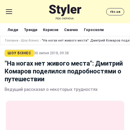
rbc.ua
Люди
Тренди
Корисне
Смачно
Гороскопи
Головна
›
Шоу бізнес
›
"На ногах нет живого места": Дмитрий Комаров под
ШОУ БІЗНЕС
30 липня 2018, 09:38
"На ногах нет живого места": Дмитрий
Комаров поделился подробностями о
путешествии
Ведущий рассказал о некоторых трудностях