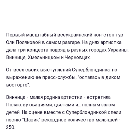
Первый масштабный всеукраинский нон-стоп тур
Оли Поляковой в самом разгаре. На днях артистка
дала три концерта подряд в разных городах Украины:
Виннице, Хмельницком и Черновцах.
От всех своих выступлений Суперблондинка, по
выражению ее пресс-службы, "осталась в диком
восторге".
Винница - малая родина артистки - встретила
Полякову овациями, цветами и... полным залом
детей. На сцене вместе с Суперблондинкой спели
песню "Шарик" рекордное количество малышей -
250.