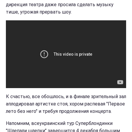
дирекция театра даже просила сделать музыку
тише, угрожая прервать шоу.
К счастью, все обошлось, и в финале зрительный зал
аплодировал артистке стоя, хором распевая "Первое
лето без него" и требуя продолжения концерта.
Напомним, всеукраинский тур Суперблондинки
"Шлепали шлепки" завершится 4 декабря большим