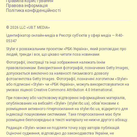
Правила користування
Правова інформація
Політика конфіденційності
© 2026 LLC «UBT MEDIA»
Ідентифікатор онлайн-медіа в Реєстрі суб’єктів у сфері медіа — R40-
05347
Styler є розважальним проєктом «РБК-Україна», який розповідає про
людей, тренди і все, що цікаво читати поза новинами.
Фотографії, ілюстрації та інші зображення належать їхнім
правовласникам. Використання фотографій, позначених Getty Images,
допускається виключно за наявності письмового дозволу
фотоагентства Getty Images. Фотографії, позначені логотипом «Styler»
або підписані «Styler» чи «РБК-Україна», можуть використовуватися на
умовах ліцензії Creative Commons Attribution 4.0 International.
При повному або частковому відтворенні інформаційних матеріалів,
опублікованих на вебсайті «Styler» (styler.rbc.ua), обов'язковим є
розміщення активного гіперпосилання на styler.rbc.ua, відкритого для
індексації пошуковими системами. Таке гіперпосилання має бути
розміщене безпосередньо в тексті матеріалу не нижче другого абзацу.
Редакція «Styler» може не поділяти точку зору авторів публікацій.
Оціночні судження, відповідно до законодавства України, не