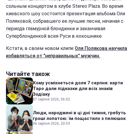
сольным концертом в клубе Stereo Plaza. Во время
киевского шоу состоится презентация альбома Оли
Поляковой, собравшего ее лучшие песни, начиная с
периода гламурной блондинки и заканчивая
Суперблондинкой всея Руси в кокошнике.
Кстати, в своем новом клипе
Оля Полякова научила
избавляться от "неправильных" мужчин.
Читайте також
Кому усміхнеться доля 7 серпня: карти
Таро дали підказки для всіх знаків
Зодіаку
07 серпня 2026, 06:02
Люди, народжені в ці дні тижня, гребуть
гроші лопатою: їм пощастило з пелюшок
06 серпня 2026, 20:59