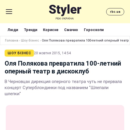
rbc.ua
Люди
Тренди
Корисне
Смачно
Гороскопи
Головна
›
Шоу бізнес
›
Оля Полякова превратила 100-летний оперный театр 
ШОУ БІЗНЕС
20 жовтня 2015, 14:54
Оля Полякова превратила 100-летний
оперный театр в дискоклуб
В Черновцах дирекция оперного театра чуть не прервала
концерт Суперблондинки под названием "Шлепали
шлепки"