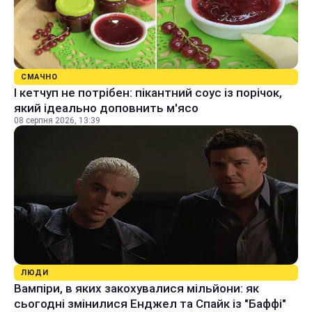
СМАЧНО
І кетчуп не потрібен: пікантний соус із порічок,
який ідеально доповнить м'ясо
08 серпня 2026, 13:39
ЛЮДИ
Вампіри, в яких закохувалися мільйони: як
сьогодні змінилися Енджел та Спайк із "Баффі"