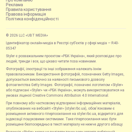
Про компанію
Реклама
Правила користування
Правова інформація
Політика конфіденційності
© 2026 LLC «UBT MEDIA»
Ідентифікатор онлайн-медіа в Реєстрі суб’єктів у сфері медіа — R40-
05347
Styler є розважальним проєктом «РБК-Україна», який розповідає про
людей, тренди і все, що цікаво читати поза новинами.
Фотографії, ілюстрації та інші зображення належать їхнім
правовласникам. Використання фотографій, позначених Getty Images,
допускається виключно за наявності письмового дозволу
фотоагентства Getty Images. Фотографії, позначені логотипом «Styler»
або підписані «Styler» чи «РБК-Україна», можуть використовуватися на
умовах ліцензії Creative Commons Attribution 4.0 International.
При повному або частковому відтворенні інформаційних матеріалів,
опублікованих на вебсайті «Styler» (styler.rbc.ua), обов'язковим є
розміщення активного гіперпосилання на styler.rbc.ua, відкритого для
індексації пошуковими системами. Таке гіперпосилання має бути
розміщене безпосередньо в тексті матеріалу не нижче другого абзацу.