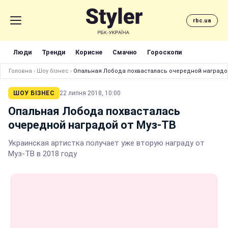
rbc.ua
Люди
Тренди
Корисне
Смачно
Гороскопи
Головна
›
Шоу бізнес
›
Опальная Лобода похвасталась очередной наградой
ШОУ БІЗНЕС
22 липня 2018, 10:00
Опальная Лобода похвасталась
очередной наградой от Муз-ТВ
Украинская артистка получает уже вторую награду от
Муз-ТВ в 2018 году