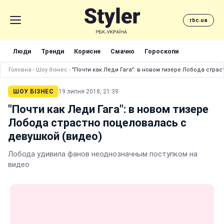
rbc.ua
Люди
Тренди
Корисне
Смачно
Гороскопи
Головна
›
Шоу бізнес
›
"Почти как Леди Гага": в новом тизере Лобода стра
ШОУ БІЗНЕС
19 липня 2018, 21:39
"Почти как Леди Гага": в новом тизере
Лобода страстно поцеловалась с
девушкой (видео)
Лобода удивила фанов неоднозначным поступком на
видео