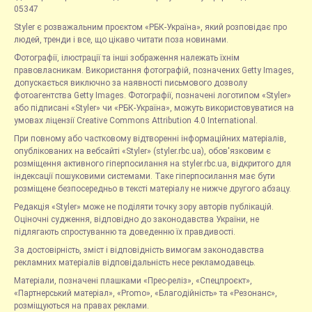
05347
Styler є розважальним проєктом «РБК-Україна», який розповідає про
людей, тренди і все, що цікаво читати поза новинами.
Фотографії, ілюстрації та інші зображення належать їхнім
правовласникам. Використання фотографій, позначених Getty Images,
допускається виключно за наявності письмового дозволу
фотоагентства Getty Images. Фотографії, позначені логотипом «Styler»
або підписані «Styler» чи «РБК-Україна», можуть використовуватися на
умовах ліцензії Creative Commons Attribution 4.0 International.
При повному або частковому відтворенні інформаційних матеріалів,
опублікованих на вебсайті «Styler» (styler.rbc.ua), обов'язковим є
розміщення активного гіперпосилання на styler.rbc.ua, відкритого для
індексації пошуковими системами. Таке гіперпосилання має бути
розміщене безпосередньо в тексті матеріалу не нижче другого абзацу.
Редакція «Styler» може не поділяти точку зору авторів публікацій.
Оціночні судження, відповідно до законодавства України, не
підлягають спростуванню та доведенню їх правдивості.
За достовірність, зміст і відповідність вимогам законодавства
рекламних матеріалів відповідальність несе рекламодавець.
Матеріали, позначені плашками «Прес-реліз», «Спецпроєкт»,
«Партнерський матеріал», «Promo», «Благодійність» та «Резонанс»,
розміщуються на правах реклами.