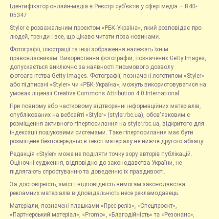
Ідентифікатор онлайн-медіа в Реєстрі суб’єктів у сфері медіа — R40-
05347
Styler є розважальним проєктом «РБК-Україна», який розповідає про
людей, тренди і все, що цікаво читати поза новинами.
Фотографії, ілюстрації та інші зображення належать їхнім
правовласникам. Використання фотографій, позначених Getty Images,
допускається виключно за наявності письмового дозволу
фотоагентства Getty Images. Фотографії, позначені логотипом «Styler»
або підписані «Styler» чи «РБК-Україна», можуть використовуватися на
умовах ліцензії Creative Commons Attribution 4.0 International.
При повному або частковому відтворенні інформаційних матеріалів,
опублікованих на вебсайті «Styler» (styler.rbc.ua), обов'язковим є
розміщення активного гіперпосилання на styler.rbc.ua, відкритого для
індексації пошуковими системами. Таке гіперпосилання має бути
розміщене безпосередньо в тексті матеріалу не нижче другого абзацу.
Редакція «Styler» може не поділяти точку зору авторів публікацій.
Оціночні судження, відповідно до законодавства України, не
підлягають спростуванню та доведенню їх правдивості.
За достовірність, зміст і відповідність вимогам законодавства
рекламних матеріалів відповідальність несе рекламодавець.
Матеріали, позначені плашками «Прес-реліз», «Спецпроєкт»,
«Партнерський матеріал», «Promo», «Благодійність» та «Резонанс»,