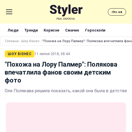
rbc.ua
Люди
Тренди
Корисне
Смачно
Гороскопи
Головна
›
Шоу бізнес
›
"Похожа на Лору Палмер": Полякова впечатлила фан
ШОУ БІЗНЕС
11 липня 2018, 08:44
"Похожа на Лору Палмер": Полякова
впечатлила фанов своим детским
фото
Оля Полякава решила показать, какой она была в детстве