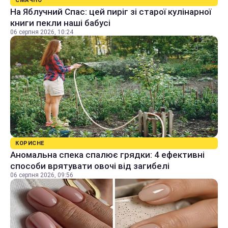
СМАЧНО
На Яблучний Спас: цей пиріг зі старої кулінарної
книги пекли наші бабусі
06 серпня 2026, 10:24
КОРИСНЕ
Аномальна спека спалює грядки: 4 ефективні
способи врятувати овочі від загибелі
06 серпня 2026, 09:56