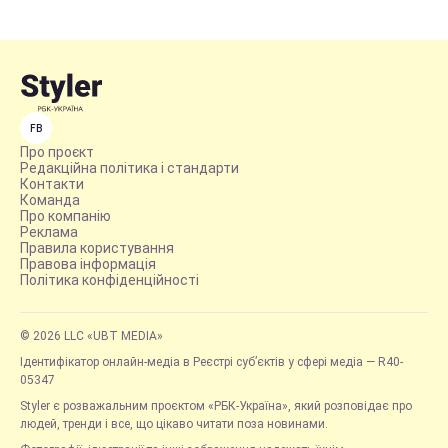
FB
Про проєкт
Редакційна політика і стандарти
Контакти
Команда
Про компанію
Реклама
Правила користування
Правова інформація
Політика конфіденційності
© 2026 LLC «UBT MEDIA»
Ідентифікатор онлайн-медіа в Реєстрі суб’єктів у сфері медіа — R40-
05347
Styler є розважальним проєктом «РБК-Україна», який розповідає про
людей, тренди і все, що цікаво читати поза новинами.