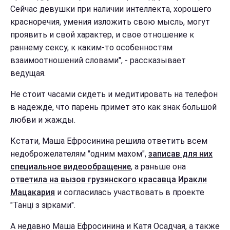
Сейчас девушки при наличии интеллекта, хорошего
красноречия, умения изложить свою мысль, могут
проявить и свой характер, и свое отношение к
раннему сексу, к каким-то особенностям
взаимоотношений словами", - рассказывает
ведущая.
Не стоит часами сидеть и медитировать на телефон
в надежде, что парень примет это как знак большой
любви и жажды.
Кстати, Маша Ефросинина решила ответить всем
недоброжелателям "одним махом",
записав для них
специальное видеообращение
, а раньше она
ответила на вызов грузинского красавца Иракли
Мацакария
и согласилась участвовать в проекте
"Танці з зірками".
А недавно Маша Ефросинина и Катя Осадчая, а также