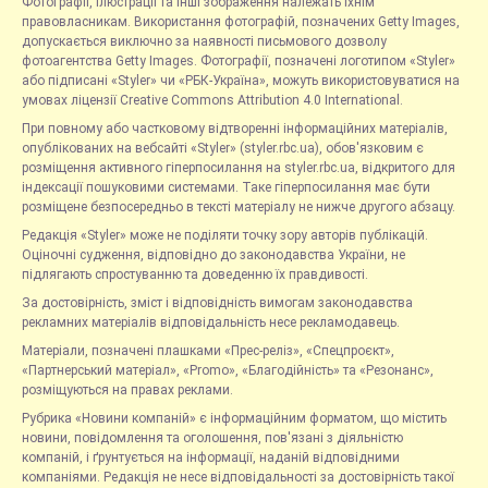
Фотографії, ілюстрації та інші зображення належать їхнім
правовласникам. Використання фотографій, позначених Getty Images,
допускається виключно за наявності письмового дозволу
фотоагентства Getty Images. Фотографії, позначені логотипом «Styler»
або підписані «Styler» чи «РБК-Україна», можуть використовуватися на
умовах ліцензії Creative Commons Attribution 4.0 International.
При повному або частковому відтворенні інформаційних матеріалів,
опублікованих на вебсайті «Styler» (styler.rbc.ua), обов'язковим є
розміщення активного гіперпосилання на styler.rbc.ua, відкритого для
індексації пошуковими системами. Таке гіперпосилання має бути
розміщене безпосередньо в тексті матеріалу не нижче другого абзацу.
Редакція «Styler» може не поділяти точку зору авторів публікацій.
Оціночні судження, відповідно до законодавства України, не
підлягають спростуванню та доведенню їх правдивості.
За достовірність, зміст і відповідність вимогам законодавства
рекламних матеріалів відповідальність несе рекламодавець.
Матеріали, позначені плашками «Прес-реліз», «Спецпроєкт»,
«Партнерський матеріал», «Promo», «Благодійність» та «Резонанс»,
розміщуються на правах реклами.
Рубрика «Новини компаній» є інформаційним форматом, що містить
новини, повідомлення та оголошення, пов'язані з діяльністю
компаній, і ґрунтується на інформації, наданій відповідними
компаніями. Редакція не несе відповідальності за достовірність такої