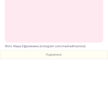
Фото: Маша Ефросинина (instagram.com/mashaefrosininа)
Поділитися: