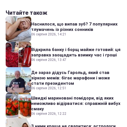
Читайте також
Наснилося, що випав зуб? 7 популярних
тлумачень із різних сонників
06 серпня 2026, 14:21
Відкрила банку і борщ майже готовий: ця
заправка заощадить взимку час і гроші
06 серпня 2026, 13:47
Де зараз дідусь Гарольд, який став
зіркою мемів: бігає марафони і може
стати президентом
06 серпня 2026, 12:51
Швидкі мариновані помідори, від яких
неможливо відірватися: справжній вибух
смаку
06 серпня 2026, 12:22
З ними краще не сваритися: астрологи