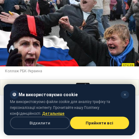
Коллаж РБК-Украина
Поділитися
🍪
Ми використовуємо cookie
✕
Ми використовуємо файли cookie для аналізу трафіку та
персоналізації контенту. Прочитайте нашу Політику
конфіденційності.
Детальніше
Відхилити
Прийняти всі