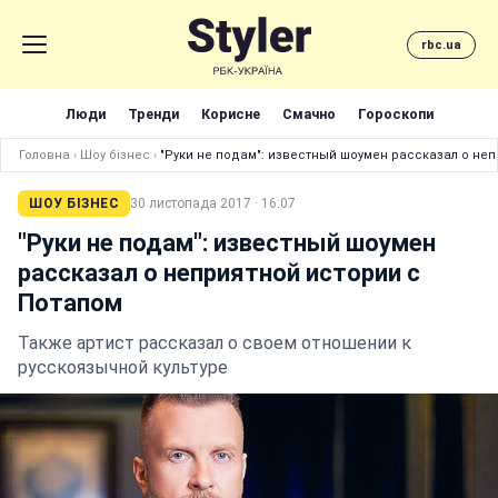
rbc.ua
Люди
Тренди
Корисне
Смачно
Гороскопи
Головна
›
Шоу бізнес
›
"Руки не подам": известный шоумен рассказал о не
ШОУ БІЗНЕС
30 листопада 2017 · 16:07
"Руки не подам": известный шоумен
рассказал о неприятной истории с
Потапом
Также артист рассказал о своем отношении к
русскоязычной культуре