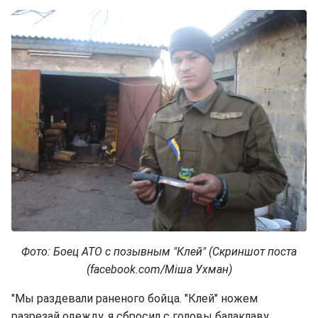
Фото: Боец АТО с позывным "Клей" (Скриншот поста
(facebook.com/Міша Ухман)
"Мы раздевали раненого бойца. "Клей" ножем
разрезай одежду, я сбросил с головы балаклаву,