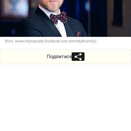
Фото: Антин Мухарский (facebook.com AntinMykharskyi)
Поділитися