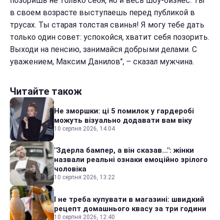
позоришь не только себя, но и весь шоу-бизнес. Ты
в своем возрасте выступаешь перед публикой в
трусах. Ты старая толстая свинья! Я могу тебе дать
только один совет: успокойся, хватит себя позорить.
Выходи на пенсию, занимайся добрыми делами. С
уважением, Максим Данилов", – сказал мужчина.
Читайте також
Не зморшки: ці 5 помилок у гардеробі
можуть візуально додавати вам віку
10 серпня 2026, 14:04
"Здерла бампер, а він сказав...": жінки
назвали реальні ознаки емоційно зрілого
чоловіка
10 серпня 2026, 13:22
І не треба купувати в магазині: швидкий
рецепт домашнього квасу за три години
10 серпня 2026, 12:40