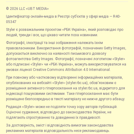
© 2026 LLC «UBT MEDIA»
Ідентифікатор онлайн-медіа в Реєстрі суб’єктів у сфері медіа — R40-
05347
Styler є розважальним проєктом «РБК-Україна», який розповідає про
людей, тренди і все, що цікаво читати поза новинами.
Фотографії, ілюстрації та інші зображення належать їхнім
правовласникам. Використання фотографій, позначених Getty Images,
допускається виключно за наявності письмового дозволу
фотоагентства Getty Images. Фотографії, позначені логотипом «Styler»
або підписані «Styler» чи «РБК-Україна», можуть використовуватися на
умовах ліцензії Creative Commons Attribution 4.0 International.
При повному або частковому відтворенні інформаційних матеріалів,
опублікованих на вебсайті «Styler» (styler.rbc.ua), обов'язковим є
розміщення активного гіперпосилання на styler.rbc.ua, відкритого для
індексації пошуковими системами. Таке гіперпосилання має бути
розміщене безпосередньо в тексті матеріалу не нижче другого абзацу.
Редакція «Styler» може не поділяти точку зору авторів публікацій.
Оціночні судження, відповідно до законодавства України, не
підлягають спростуванню та доведенню їх правдивості.
За достовірність, зміст і відповідність вимогам законодавства
рекламних матеріалів відповідальність несе рекламодавець.