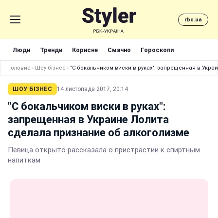
rbc.ua
Люди
Тренди
Корисне
Смачно
Гороскопи
Головна
›
Шоу бізнес
›
"С бокальчиком виски в руках": запрещенная в Укра
ШОУ БІЗНЕС
14 листопада 2017, 20:14
"С бокальчиком виски в руках":
запрещенная в Украине Лолита
сделала признание об алкоголизме
Певица открыто рассказала о пристрастии к спиртным
напиткам