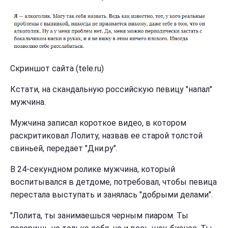
Скриншот сайта (tele.ru)
Кстати, на скандальную российскую певицу "напал"
мужчина.
Мужчина записал короткое видео, в котором
раскритиковал Лолиту, назвав ее старой толстой
свиньей, передает "Дни.ру".
В 24-секундном ролике мужчина, который
воспитывался в детдоме, потребовал, чтобы певица
перестала выступать и занялась "добрыми делами".
"Лолита, ты занимаешься черным пиаром. Ты