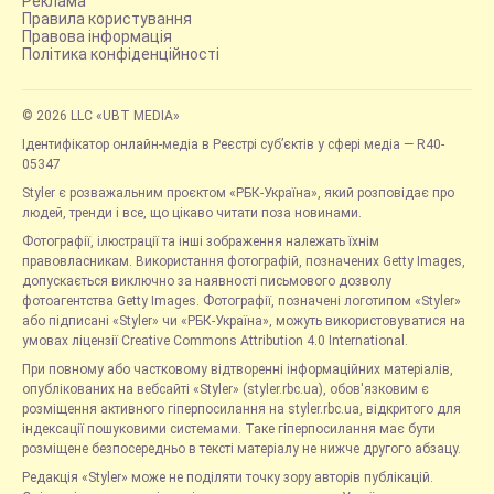
Реклама
Правила користування
Правова інформація
Політика конфіденційності
© 2026 LLC «UBT MEDIA»
Ідентифікатор онлайн-медіа в Реєстрі суб’єктів у сфері медіа — R40-
05347
Styler є розважальним проєктом «РБК-Україна», який розповідає про
людей, тренди і все, що цікаво читати поза новинами.
Фотографії, ілюстрації та інші зображення належать їхнім
правовласникам. Використання фотографій, позначених Getty Images,
допускається виключно за наявності письмового дозволу
фотоагентства Getty Images. Фотографії, позначені логотипом «Styler»
або підписані «Styler» чи «РБК-Україна», можуть використовуватися на
умовах ліцензії Creative Commons Attribution 4.0 International.
При повному або частковому відтворенні інформаційних матеріалів,
опублікованих на вебсайті «Styler» (styler.rbc.ua), обов'язковим є
розміщення активного гіперпосилання на styler.rbc.ua, відкритого для
індексації пошуковими системами. Таке гіперпосилання має бути
розміщене безпосередньо в тексті матеріалу не нижче другого абзацу.
Редакція «Styler» може не поділяти точку зору авторів публікацій.