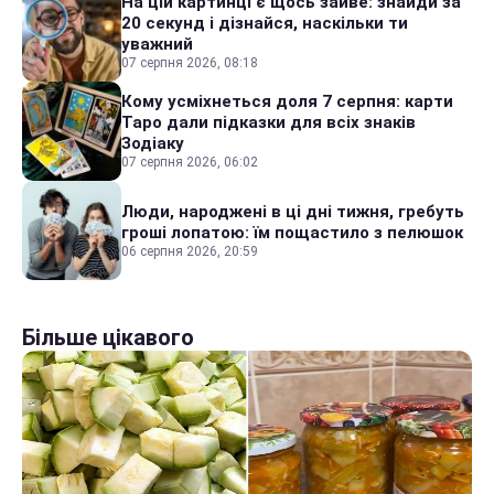
На цій картинці є щось зайве: знайди за
20 секунд і дізнайся, наскільки ти
уважний
07 серпня 2026, 08:18
Кому усміхнеться доля 7 серпня: карти
Таро дали підказки для всіх знаків
Зодіаку
07 серпня 2026, 06:02
Люди, народжені в ці дні тижня, гребуть
гроші лопатою: їм пощастило з пелюшок
06 серпня 2026, 20:59
Більше цікавого