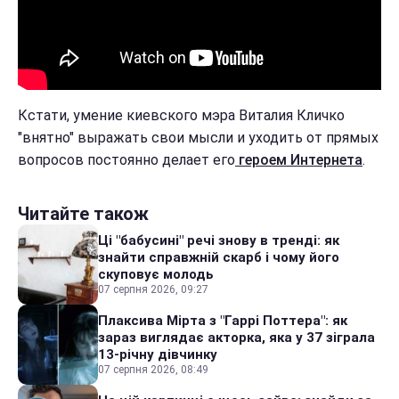
Кстати, умение киевского мэра Виталия Кличко
"внятно" выражать свои мысли и уходить от прямых
вопросов постоянно делает его
героем Интернета
.
Читайте також
Ці "бабусині" речі знову в тренді: як
знайти справжній скарб і чому його
скуповує молодь
07 серпня 2026, 09:27
Плаксива Мірта з "Гаррі Поттера": як
зараз виглядає акторка, яка у 37 зіграла
13-річну дівчинку
07 серпня 2026, 08:49