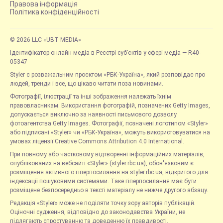
Правова інформація
Політика конфіденційності
© 2026 LLC «UBT MEDIA»
Ідентифікатор онлайн-медіа в Реєстрі суб’єктів у сфері медіа — R40-
05347
Styler є розважальним проєктом «РБК-Україна», який розповідає про
людей, тренди і все, що цікаво читати поза новинами.
Фотографії, ілюстрації та інші зображення належать їхнім
правовласникам. Використання фотографій, позначених Getty Images,
допускається виключно за наявності письмового дозволу
фотоагентства Getty Images. Фотографії, позначені логотипом «Styler»
або підписані «Styler» чи «РБК-Україна», можуть використовуватися на
умовах ліцензії Creative Commons Attribution 4.0 International.
При повному або частковому відтворенні інформаційних матеріалів,
опублікованих на вебсайті «Styler» (styler.rbc.ua), обов'язковим є
розміщення активного гіперпосилання на styler.rbc.ua, відкритого для
індексації пошуковими системами. Таке гіперпосилання має бути
розміщене безпосередньо в тексті матеріалу не нижче другого абзацу.
Редакція «Styler» може не поділяти точку зору авторів публікацій.
Оціночні судження, відповідно до законодавства України, не
підлягають спростуванню та доведенню їх правдивості.