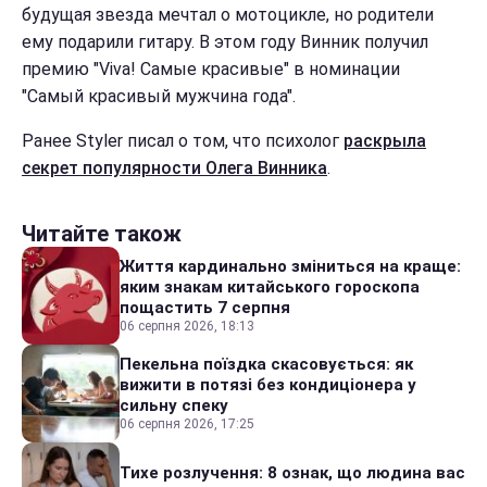
будущая звезда мечтал о мотоцикле, но родители
ему подарили гитару. В этом году Винник получил
премию "Viva! Самые красивые" в номинации
"Самый красивый мужчина года".
Ранее Styler писал о том, что психолог
раскрыла
секрет популярности Олега Винника
.
Читайте також
Життя кардинально зміниться на краще:
яким знакам китайського гороскопа
пощастить 7 серпня
06 серпня 2026, 18:13
Пекельна поїздка скасовується: як
вижити в потязі без кондиціонера у
сильну спеку
06 серпня 2026, 17:25
Тихе розлучення: 8 ознак, що людина вас