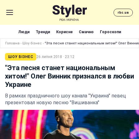
rbc.ua
Люди
Тренди
Корисне
Смачно
Гороскопи
Головна
›
Шоу бізнес
›
"Эта песня станет национальным хитом!" Олег Винни
ШОУ БІЗНЕС
26 липня 2018 · 23:12
"Эта песня станет национальным
хитом!" Олег Винник признался в любви
Украине
В рамках праздничного шоу канала "Украина" певец
презентовал новую песню "Вишиванка"