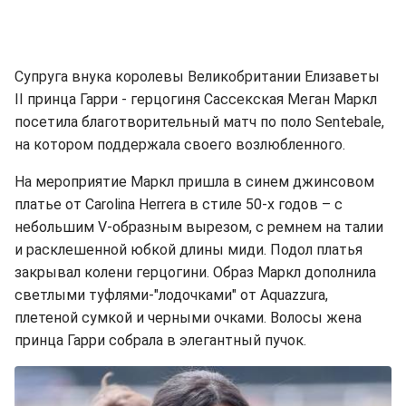
Супруга внука королевы Великобритании Елизаветы
II принца Гарри - герцогиня Сассекская Меган Маркл
посетила благотворительный матч по поло Sentebale,
на котором поддержала своего возлюбленного.
На мероприятие Маркл пришла в синем джинсовом
платье от Carolina Herrera в стиле 50-х годов – с
небольшим V-образным вырезом, с ремнем на талии
и расклешенной юбкой длины миди. Подол платья
закрывал колени герцогини. Образ Маркл дополнила
светлыми туфлями-"лодочками" от Aquazzura,
плетеной сумкой и черными очками. Волосы жена
принца Гарри собрала в элегантный пучок.