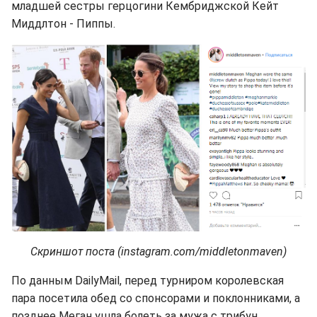
младшей сестры герцогини Кембриджской Кейт
Миддлтон - Пиппы.
Скриншот поста (instagram.com/middletonmaven)
По данным DailyMail, перед турниром королевская
пара посетила обед со спонсорами и поклонниками, а
позднее Меган ушла болеть за мужа с трибун