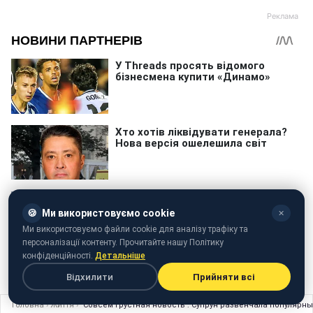
🍪
Ми використовуємо cookie
✕
Ми використовуємо файли cookie для аналізу трафіку та
персоналізації контенту. Прочитайте нашу Політику
конфіденційності.
Детальніше
Відхилити
Прийняти всі
Головна
›
Життя
›
"Совсем грустная новость": Супрун развенчала популярн