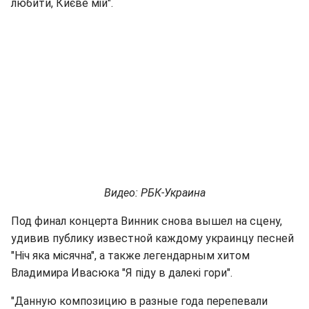
любити, Києве мій".
Видео: РБК-Украина
Под финал концерта Винник снова вышел на сцену,
удивив публику известной каждому украинцу песней
"Ніч яка місячна", а также легендарным хитом
Владимира Ивасюка "Я піду в далекі гори".
"Данную композицию в разные года перепевали