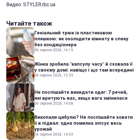
Видео: STYLER.rbc.ua
Читайте також
Геніальний трюк із пластиковою
пляшкою: як охолодити кімнату в спеку
без кондиціонера
06 серпня 2026, 16:19
Жінка зробила "капсулу часу" й сховала її
у своєму домі: навіщо і що там всередині
06 серпня 2026, 15:33
Не поспішайте викидати одяг: 7 речей,
які врятують вас, якщо вага змінилася
06 серпня 2026, 14:58
Викопали цибулю? Не поспішайте ховати
її в підвал: одна помилка зіпсує весь
урожай
06 серпня 2026, 14:53