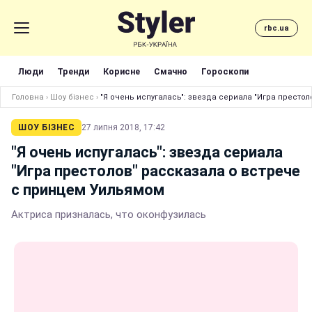
rbc.ua
Люди
Тренди
Корисне
Смачно
Гороскопи
Головна
›
Шоу бізнес
›
"Я очень испугалась": звезда сериала "Игра престо
ШОУ БІЗНЕС
27 липня 2018, 17:42
"Я очень испугалась": звезда сериала
"Игра престолов" рассказала о встрече
с принцем Уильямом
Актриса призналась, что оконфузилась