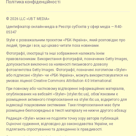
Політика конфіденційності
© 2026 LLC «UBT MEDIA»
Ідентифікатор онлайн-медіа в Реєстрі суб’єктів у сфері медіа — R40-
05347
Styler є розважальним проєктом «РБК-Україна», який розповідає про
людей, тренди і все, що цікаво читати поза новинами.
Фотографії, ілюстрації та інші зображення належать їхнім
правовласникам. Використання фотографій, позначених Getty Images,
допускається виключно за наявності письмового дозволу
фотоагентства Getty Images. Фотографії, позначені логотипом «Styler»
або підписані «Styler» чи «РБК-Україна», можуть використовуватися на
умовах ліцензії Creative Commons Attribution 4.0 International.
При повному або частковому відтворенні інформаційних матеріалів,
опублікованих на вебсайті «Styler» (styler.rbc.ua), обов'язковим є
розміщення активного гіперпосилання на styler.rbc.ua, відкритого для
індексації пошуковими системами. Таке гіперпосилання має бути
розміщене безпосередньо в тексті матеріалу не нижче другого абзацу.
Редакція «Styler» може не поділяти точку зору авторів публікацій.
Оціночні судження, відповідно до законодавства України, не
підлягають спростуванню та доведенню їх правдивості.