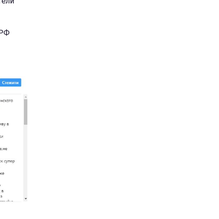
тели
 РФ