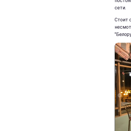
постоя
сети.
Стоит 
несмот
"Белору