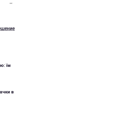
ешение
ю: їм
ачки в