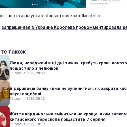
т поста аккаунта instagram.com/natellanatella
,
запрещенная в Украине Королева прокомментировала р
йте також
Люди, народжені в ці дні тижня, гребуть гроші лопато
пощастило з пелюшок
06 серпня 2026, 20:59
Відкриваєш банку і вже не зупинитися: як закрити каб
соусі сацебелі
06 серпня 2026, 20:12
Життя кардинально зміниться на краще: яким знакам
китайського гороскопа пощастить 7 серпня
06 серпня 2026, 18:13