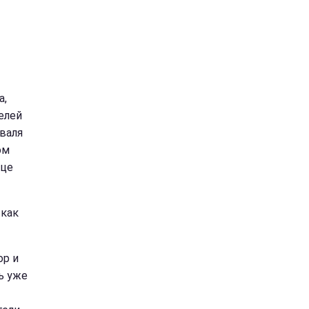
а,
елей
валя
ом
ице
 как
ор и
сь уже