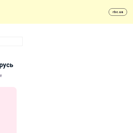
rbc.ua
русь
е