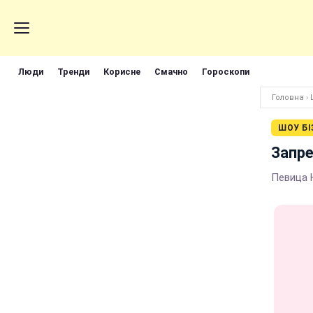
Люди
Тренди
Корисне
Смачно
Гороскопи
Головна
›
ШОУ БІ
Запре
Певица 