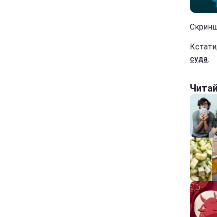
Скриншо
Кстати
суда
.
Чита