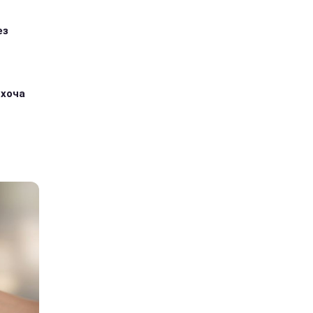
ез
 хоча