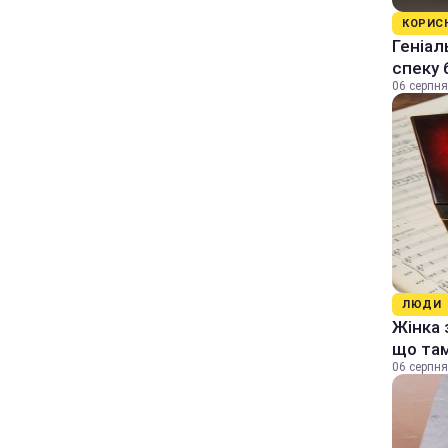
КОРИС
Геніал
спеку 
06 серпня
ЛЮДИ
Жінка 
що та
06 серпня