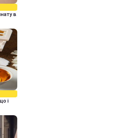
нату в
що і