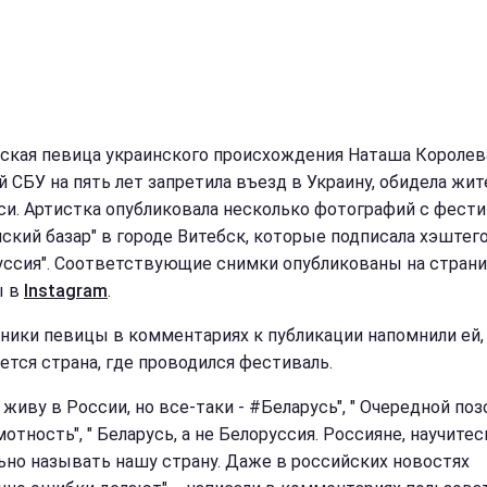
ская певица украинского происхождения Наташа Королев
й СБУ на пять лет запретила въезд в Украину, обидела жит
си. Артистка опубликовала несколько фотографий с фести
нский базар" в городе Витебск, которые подписала хэштег
уссия". Соответствующие снимки опубликованы на стран
ы в
Instagram
.
ники певицы в комментариях к публикации напомнили ей,
ется страна, где проводился фестиваль.
 живу в России, но все-таки - #Беларусь", " Очередной поз
отность", " Беларусь, а не Белоруссия. Россияне, научите
ьно называть нашу страну. Даже в российских новостях