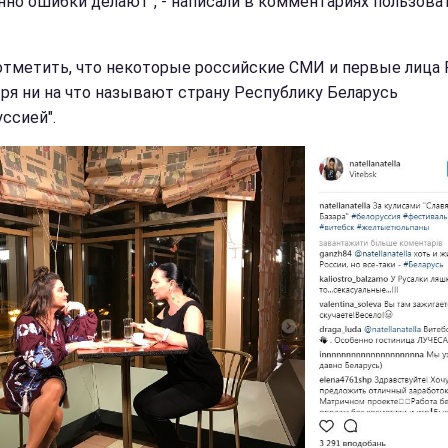
нно ошибки делают", - написали в комментариях пользова
отметить, что некоторые российские СМИ и первые лица
ря ни на что называют страну Республику Беларусь
ссией".