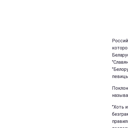
Россий
которо
Белару
"Славя
"Белор
певиц
Поклон
называ
"Хоть и
безграм
правил