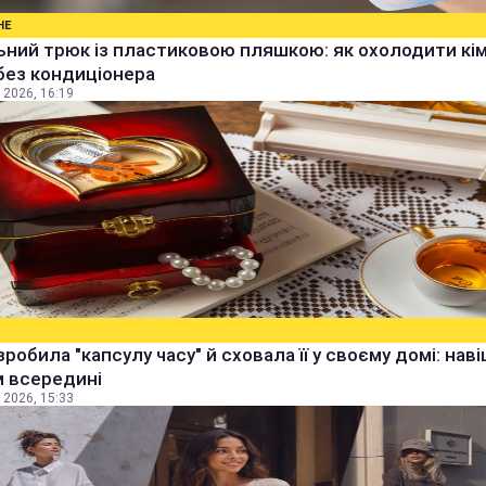
НЕ
ьний трюк із пластиковою пляшкою: як охолодити кім
без кондиціонера
 2026, 16:19
зробила "капсулу часу" й сховала її у своєму домі: наві
м всередині
 2026, 15:33