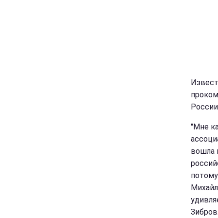
Извест
проком
России
"Мне ка
ассоциа
вошла 
россий
потому
Михайл
удивля
Зибров