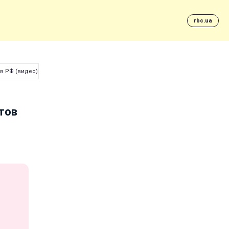
rbc.ua
в РФ (видео)
тов