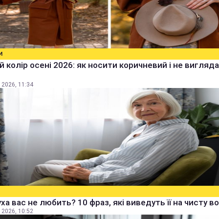
И
 колір осені 2026: як носити коричневий і не вигляд
 2026, 11:34
ха вас не любить? 10 фраз, які виведуть її на чисту в
 2026, 10:52