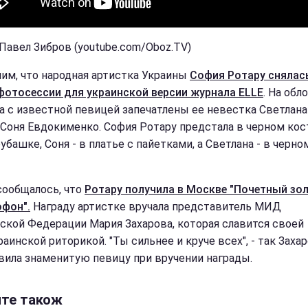
 Павел Зибров (youtube.com/Oboz.TV)
им, что народная артистка Украины
София Ротару снялас
фотосессии для украинской версии журнала ELLE
. На обл
а с известной певицей запечатлены ее невестка Светлана
 Соня Евдокименко. София Ротару предстала в черном ко
убашке, Соня - в платье с пайетками, а Светлана - в черно
сообщалось, что
Ротару получила в Москве "Почетный зо
фон".
Награду артистке вручала представитель МИД
ской Федерации Мария Захарова, которая славится своей
аинской риторикой. "Ты сильнее и круче всех", - так Заха
вила знаменитую певицу при вручении награды.
йте також