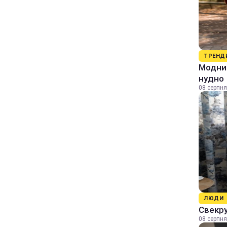
ТРЕНД
Модний
нудно
08 серпня
ЛЮДИ
Свекру
08 серпня