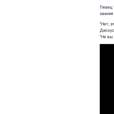
Певец 
звания
"Нет, э
Дискусс
"Не вы 