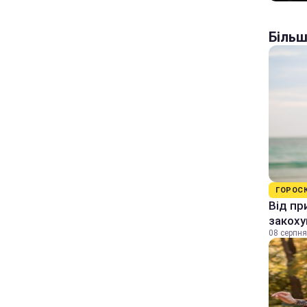
Більш
ГОРОС
Від пр
закоху
08 серпня