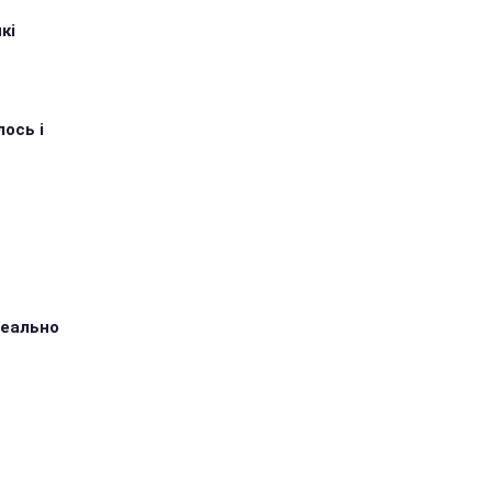
кі
ось і
ідеально