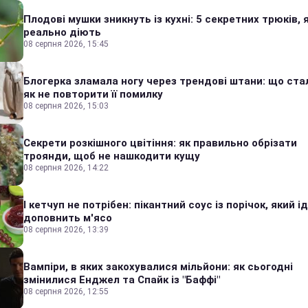
Плодові мушки зникнуть із кухні: 5 секретних трюків, я
реально діють
08 серпня 2026, 15:45
Блогерка зламала ногу через трендові штани: що стал
як не повторити її помилку
08 серпня 2026, 15:03
Секрети розкішного цвітіння: як правильно обрізати
троянди, щоб не нашкодити кущу
08 серпня 2026, 14:22
І кетчуп не потрібен: пікантний соус із порічок, який 
доповнить м'ясо
08 серпня 2026, 13:39
Вампіри, в яких закохувалися мільйони: як сьогодні
змінилися Енджел та Спайк із "Баффі"
08 серпня 2026, 12:55