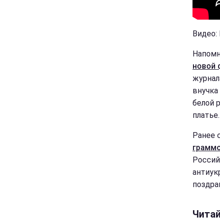
Видео:
Напомн
новой 
журнал
внучка
белой р
платье.
Ранее 
граммо
Россий
антиукр
поздра
Чита