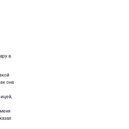
ару в
акой
так она
ицей,
 меня
казал