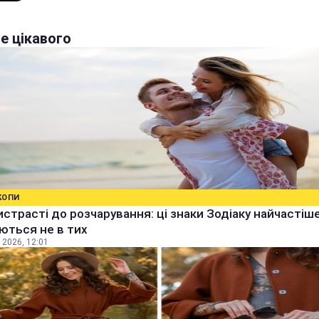
е цікавого
КОПИ
истрасті до розчарування: ці знаки Зодіаку найчастіш
ються не в тих
 2026, 12:01