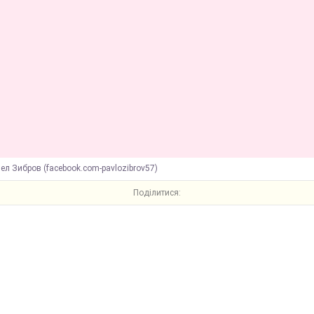
ел Зибров (facebook.com-pavlozibrov57)
Поділитися: