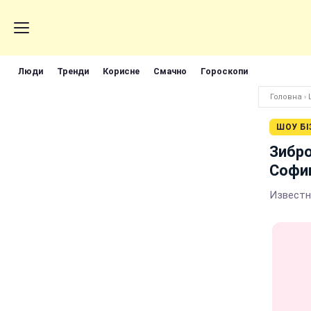
Люди
Тренди
Корисне
Смачно
Гороскопи
Головна
›
ШОУ БІ
Зибро
Софии
Известн