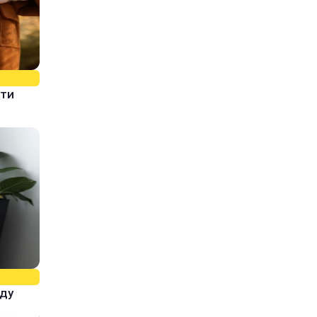
ати
оду