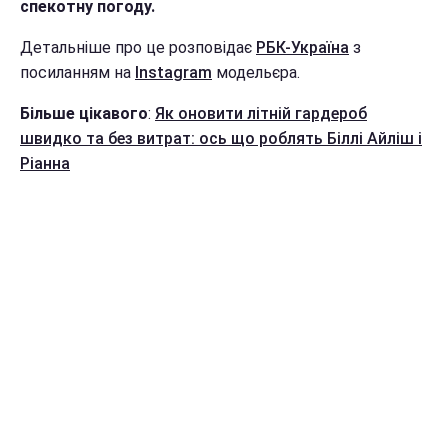
спекотну погоду.
Детальніше про це розповідає
РБК-Україна
з
посиланням на
Instagram
модельєра.
Більше цікавого
:
Як оновити літній гардероб
швидко та без витрат: ось що роблять Біллі Айліш і
Ріанна