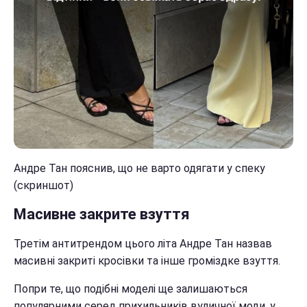
Андре Тан пояснив, що не варто одягати у спеку
(скриншот)
Масивне закрите взуття
Третім антитрендом цього літа Андре Тан назвав
масивні закриті кросівки та інше громіздке взуття.
Попри те, що подібні моделі ще залишаються
популярними серед прихильників вуличної моди, у