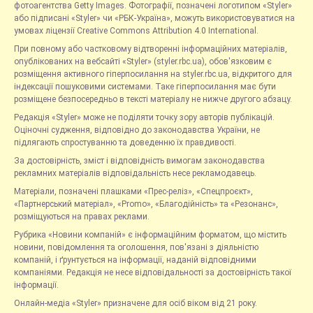
фотоагентства Getty Images. Фотографії, позначені логотипом «Styler»
або підписані «Styler» чи «РБК-Україна», можуть використовуватися на
умовах ліцензії Creative Commons Attribution 4.0 International.
При повному або частковому відтворенні інформаційних матеріалів,
опублікованих на вебсайті «Styler» (styler.rbc.ua), обов'язковим є
розміщення активного гіперпосилання на styler.rbc.ua, відкритого для
індексації пошуковими системами. Таке гіперпосилання має бути
розміщене безпосередньо в тексті матеріалу не нижче другого абзацу.
Редакція «Styler» може не поділяти точку зору авторів публікацій.
Оціночні судження, відповідно до законодавства України, не
підлягають спростуванню та доведенню їх правдивості.
За достовірність, зміст і відповідність вимогам законодавства
рекламних матеріалів відповідальність несе рекламодавець.
Матеріали, позначені плашками «Прес-реліз», «Спецпроєкт»,
«Партнерський матеріал», «Promo», «Благодійність» та «Резонанс»,
розміщуються на правах реклами.
Рубрика «Новини компаній» є інформаційним форматом, що містить
новини, повідомлення та оголошення, пов'язані з діяльністю
компаній, і ґрунтується на інформації, наданій відповідними
компаніями. Редакція не несе відповідальності за достовірність такої
інформації.
Онлайн-медіа «Styler» призначене для осіб віком від 21 року.