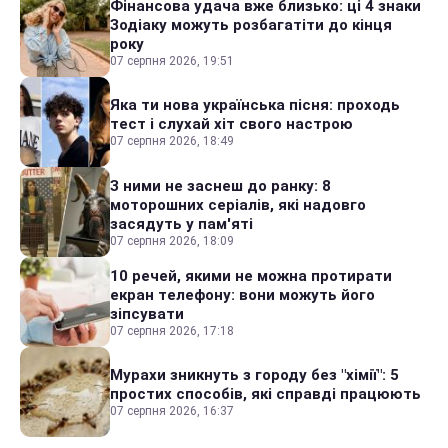
Фінансова удача вже близько: ці 4 знаки
Зодіаку можуть розбагатіти до кінця
року
07 серпня 2026, 19:51
Яка ти нова українська пісня: проходь
тест і слухай хіт свого настрою
07 серпня 2026, 18:49
З ними не заснеш до ранку: 8
моторошних серіалів, які надовго
засядуть у пам'яті
07 серпня 2026, 18:09
10 речей, якими не можна протирати
екран телефону: вони можуть його
зіпсувати
07 серпня 2026, 17:18
Мурахи зникнуть з городу без "хімії": 5
простих способів, які справді працюють
07 серпня 2026, 16:37