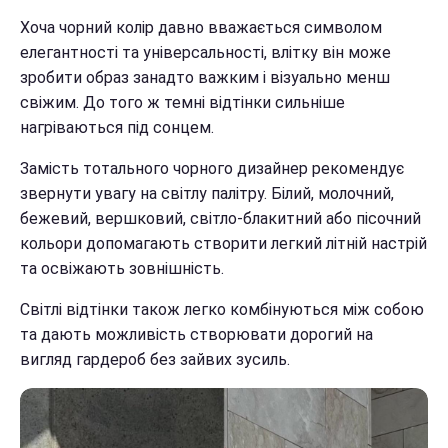
Хоча чорний колір давно вважається символом
елегантності та універсальності, влітку він може
зробити образ занадто важким і візуально менш
свіжим. До того ж темні відтінки сильніше
нагріваються під сонцем.
Замість тотального чорного дизайнер рекомендує
звернути увагу на світлу палітру. Білий, молочний,
бежевий, вершковий, світло-блакитний або пісочний
кольори допомагають створити легкий літній настрій
та освіжають зовнішність.
Світлі відтінки також легко комбінуються між собою
та дають можливість створювати дорогий на
вигляд гардероб без зайвих зусиль.