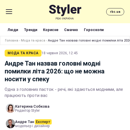
rbc.ua
Люди
Тренди
Корисне
Смачно
Гороскопи
Головна
›
Мода та краса
›
Андре Тан назвав головні модні помилки літа 202
МОДА ТА КРАСА
18 червня 2026, 12:45
Андре Тан назвав головні модні
помилки літа 2026: що не можна
носити у спеку
Одна з головних пасток - речі, які здаються модними, але
працюють проти вас
Катерина Собкова
Редактор Styler
Андре Тан
Експерт
модельєр і дизайнер